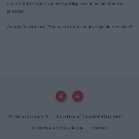
uctm
la
Toți cetățenii vor avea privilegiu de primar la refacerea
străzilor!
Dorin
la
Coșei acuză: Primar cu tratament privilegiat la Herculane!
TERMENI ȘI CONDIȚII
POLITICA DE CONFIDENȚIALITATE
FOLOSINȚA COOKIE-URILOR
CONTACT