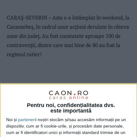
CARAȘ-SEVERIN – Asta s-a întâmplat în weekend, la
Caransebeș, în cadrul unor acțiuni derulate în câteva
zone din județ. Au fost constatate aproape 100 de
contravenții, dintre care mai bine de 80 au fost la
regimul rutier!
Pentru noi, confidențialitatea dvs.
este importantă
Noi și
parteneri
i noștri stocăm și/sau accesăm informații pe un
dispozitiv, cum ar fi cookie-urile, și procesăm date personale,
cum ar fi identificatori unici și informații standard trimise de un