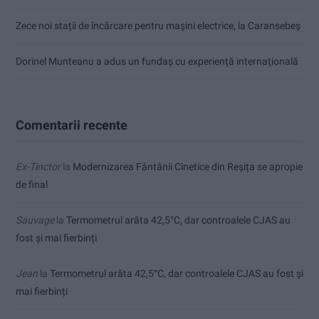
Zece noi stații de încărcare pentru mașini electrice, la Caransebeș
Dorinel Munteanu a adus un fundaș cu experiență internațională
Comentarii recente
Ex-Tinctor
la
Modernizarea Fântânii Cinetice din Reșița se apropie
de final
Sauvage
la
Termometrul arăta 42,5°C, dar controalele CJAS au
fost și mai fierbinți
Jean
la
Termometrul arăta 42,5°C, dar controalele CJAS au fost și
mai fierbinți