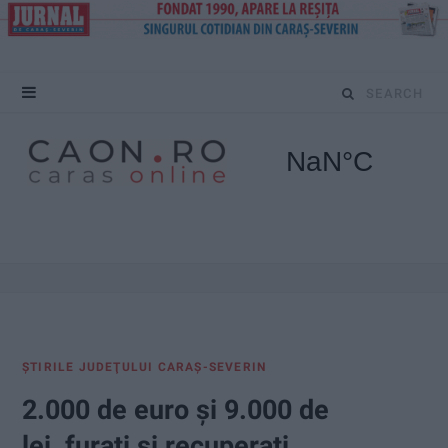
S
e
a
r
c
h
f
ŞTIRILE JUDEŢULUI CARAŞ-SEVERIN
o
2.000 de euro și 9.000 de
r
lei, furați și recuperați