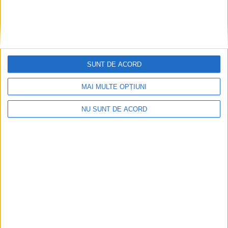
SUNT DE ACORD
Impact frontal mortal pe DN 6, la Armeniș
MAI MULTE OPȚIUNI
2026-08-09
NU SUNT DE ACORD