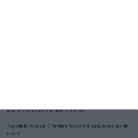
Articole recente
Nimeni nu ne poate izgoni din propriile amintiri!
Impact frontal mortal pe DN 6, la Armeniș
Tragedie la Dalboşeț! O femeie a fost carbonizată, casa a ars din
temelii!