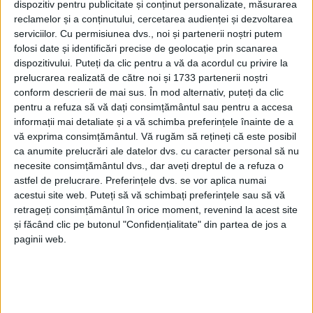
dispozitiv pentru publicitate și conținut personalizate, măsurarea
reclamelor și a conținutului, cercetarea audienței și dezvoltarea
serviciilor.
Cu permisiunea dvs., noi și partenerii noștri putem
folosi date și identificări precise de geolocație prin scanarea
dispozitivului. Puteți da clic pentru a vă da acordul cu privire la
prelucrarea realizată de către noi și 1733 partenerii noștri
conform descrierii de mai sus. În mod alternativ, puteți da clic
pentru a refuza să vă dați consimțământul sau pentru a accesa
informații mai detaliate și a vă schimba preferințele înainte de a
vă exprima consimțământul.
Vă rugăm să rețineți că este posibil
ca anumite prelucrări ale datelor dvs. cu caracter personal să nu
necesite consimțământul dvs., dar aveți dreptul de a refuza o
Acțiuni de amploare au fost derulate, în perioada 14–
astfel de prelucrare. Preferințele dvs. se vor aplica numai
16 noiembrie, de
polițiștii cărășeni
, în orașele
Băile
acestui site web. Puteți să vă schimbați preferințele sau să vă
retrageți consimțământul în orice moment, revenind la acest site
Herculane și Moldova Nouă
, precum și în zona rurală
și făcând clic pe butonul "Confidențialitate" din partea de jos a
a municipiului
Caransebeș.
Au participat peste 40 de
paginii web.
polițiști, dintre care peste 30 ordine publică, 5 de la
Rutieră
și 5 de la
Investigații Criminale
. Aceștia au
legitimat aproape 240 de persoane și au verificat 170