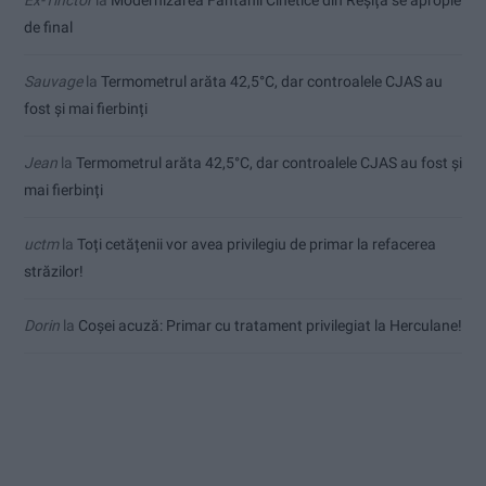
Ex-Tinctor
la
Modernizarea Fântânii Cinetice din Reșița se apropie
de final
Sauvage
la
Termometrul arăta 42,5°C, dar controalele CJAS au
fost și mai fierbinți
Jean
la
Termometrul arăta 42,5°C, dar controalele CJAS au fost și
mai fierbinți
uctm
la
Toți cetățenii vor avea privilegiu de primar la refacerea
străzilor!
Dorin
la
Coșei acuză: Primar cu tratament privilegiat la Herculane!