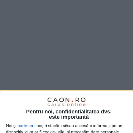
Comitetul Judeţean pentru
Situaţii de Urgenţă
al
Pentru noi, confidențialitatea dvs.
este importantă
judeţului
Caraș-Severin
s-a întrun
it
marţi, în
Noi și
parteneri
i noștri stocăm și/sau accesăm informații pe un
şedinţă extraordinară, principala temă de discuţie
dispozitiv, cum ar fi cookie-urile, și procesăm date personale,