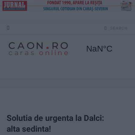
S
e
a
r
c
h
f
o
Solutia de urgenta la Dalci:
r
alta sedinta!