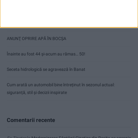
Articole recente
Ultimul bloc de locuințe sociale din Stavila, recepționat
ANUNŢ OPRIRE APĂ ÎN BOCȘA
Înainte au fost 44 și-acum au rămas… 50!
Seceta hidrologică se agravează în Banat
Cum arată un automobil bine întreținut în sezonul actual:
siguranță, stil și decizii inspirate
Comentarii recente