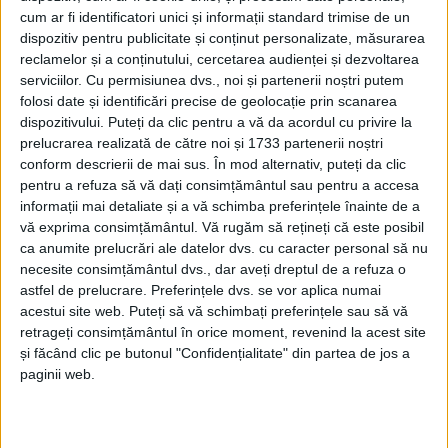
fiind analizarea situaţiei prezentate de SC
cum ar fi identificatori unici și informații standard trimise de un
dispozitiv pentru publicitate și conținut personalizate, măsurarea
AquaCaraş
SA referitor la
calitatea apei
în
reclamelor și a conținutului, cercetarea audienței și dezvoltarea
municipiul
Caransebeş.
Din păcate, încă de la
serviciilor.
Cu permisiunea dvs., noi și partenerii noștri putem
folosi date și identificări precise de geolocație prin scanarea
început s-a dovedit că premisele de la care a
dispozitivului. Puteți da clic pentru a vă da acordul cu privire la
plecat problema nu sunt cunoscute sau sunt false.
prelucrarea realizată de către noi și 1733 partenerii noștri
conform descrierii de mai sus. În mod alternativ, puteți da clic
Cel puțin așa a explicat
reprezentantul
pentru a refuza să vă dați consimțământul sau pentru a accesa
informații mai detaliate și a vă schimba preferințele înainte de a
Hidro
electrica
.
Omul a
precizat
că
problema
vă exprima consimțământul.
Vă rugăm să rețineți că este posibil
terenurilor a fost cumva rezolvată, că cetă
ț
enii au
ca anumite prelucrări ale datelor dvs. cu caracter personal să nu
necesite consimțământul dvs., dar aveți dreptul de a refuza o
fost expropriați, dar că
n
u au fost de acord cu
astfel de prelucrare. Preferințele dvs. se vor aplica numai
prețul primit.
Mai mult,
orice lucrare ar fi nevoie să
acestui site web. Puteți să vă schimbați preferințele sau să vă
retrageți consimțământul în orice moment, revenind la acest site
fie făcută nu va fi făcută de
Hidroelectrica,
întrucât
și făcând clic pe butonul "Confidențialitate" din partea de jos a
ar fi trecută la capitolul „cheltuieli“, nicidecum la
paginii web.
„investiții“, iar bani sau ordine în acest sens
se
obţin
doar de la București.