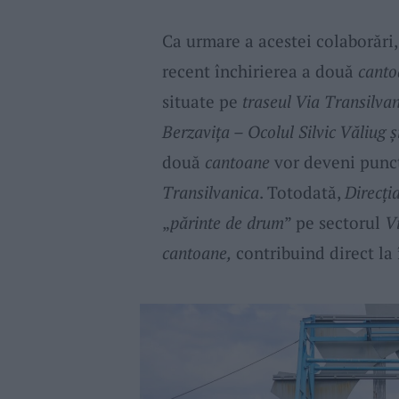
Ca urmare a acestei colaborări
recent închirierea a două
canto
situate pe
traseul Via Transilva
Berzavița – Ocolul Silvic Văliug 
două
cantoane
vor deveni punct
Transilvanica
. Totodată,
Direcți
„
părinte de drum
” pe sectorul
V
cantoane,
contribuind direct la 