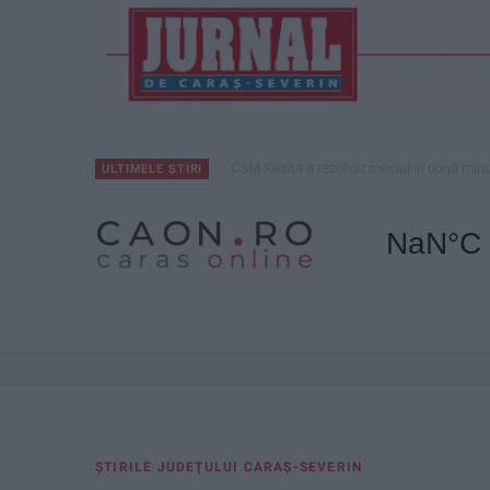
CSM Reșița a rezolvat meciul în două minu
ULTIMELE ȘTIRI
ŞTIRILE JUDEŢULUI CARAŞ-SEVERIN