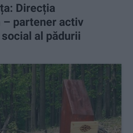
ța: Direcția
 – partener activ
 social al pădurii