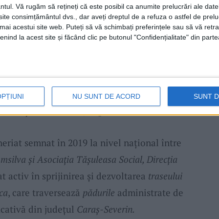
ntul.
Vă rugăm să rețineți că este posibil ca anumite prelucrări ale date
este concursul
„Alergând la Pădure”
, al cărui
te consimțământul dvs., dar aveți dreptul de a refuza o astfel de prelu
ecialist în cadrul Direcției Silvice Caraș-
umai acestui site web. Puteți să vă schimbați preferințele sau să vă ret
nind la acest site și făcând clic pe butonul "Confidențialitate" din parte
rteneră încă de la prima ediție, punând la
ieră
și expertiza necesară desfășurării
iguranță.
OPȚIUNI
NU SUNT DE ACORD
SUNT 
a – Tășuleasa Social, implementat local
eriat semnat în 2019 la nivel național între
msilva și Asociația Tășuleasa Social, Direcția
t activ în sprijinirea și dezvoltarea
traseului
ca
, care traversează
pădurile
administrate de
icativă din județul
Caraș-Severin.