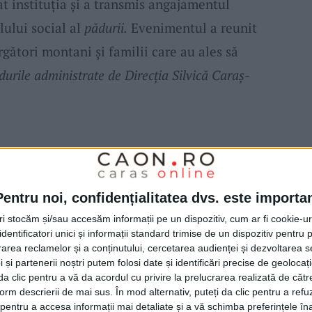
at instituția și a transmis angajamentul
lului social al
pădurii.
Evenimentul a reunit
rgători montani și familii care au ales să
durile administrate de Direcția Silvică Caraș-
aș-Severin
în promovarea accesului public la
Pentru noi, confidențialitatea dvs. este importa
e peste 10 ani, instituția lucrează alături
tri stocăm și/sau accesăm informații pe un dispozitiv, cum ar fi cookie-u
dentificatori unici și informații standard trimise de un dispozitiv pentru p
i Asociația Bike Attack Reșița
la oficializarea
rea reclamelor și a conținutului, cercetarea audienței și dezvoltarea ser
are, drumeție și cicloturism
din fondul
 și partenerii noștri putem folosi date și identificări precise de geoloca
i da clic pentru a vă da acordul cu privire la prelucrarea realizată de cătr
ui.
form descrierii de mai sus. În mod alternativ, puteți da clic pentru a refu
entru a accesa informații mai detaliate și a vă schimba preferințele în