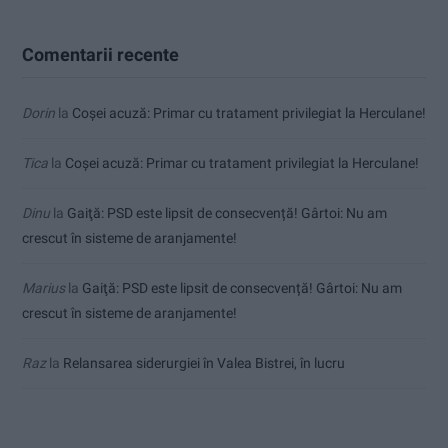
Comentarii recente
Dorin
la
Coșei acuză: Primar cu tratament privilegiat la Herculane!
Tica
la
Coșei acuză: Primar cu tratament privilegiat la Herculane!
Dinu
la
Gaiţă: PSD este lipsit de consecvență! Gârtoi: Nu am
crescut în sisteme de aranjamente!
Marius
la
Gaiţă: PSD este lipsit de consecvență! Gârtoi: Nu am
crescut în sisteme de aranjamente!
Raz
la
Relansarea siderurgiei în Valea Bistrei, în lucru