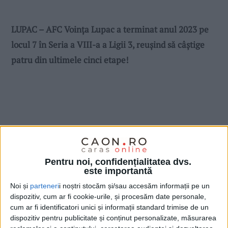
LUPAC – AFC Voința Lupac a terminat anul 2023 pe
locul 7 în Seria a VIII-a a Ligii 3, reușind să câștige
patru din ultimele cinci etape!
Pentru noi, confidențialitatea dvs.
este importantă
Noi și
parteneri
i noștri stocăm și/sau accesăm informații pe un
dispozitiv, cum ar fi cookie-urile, și procesăm date personale,
cum ar fi identificatori unici și informații standard trimise de un
dispozitiv pentru publicitate și conținut personalizate, măsurarea