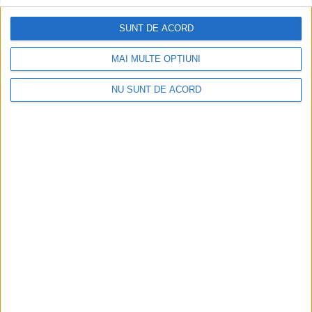
SUNT DE ACORD
Mai puțini inspectori, mai puține controale
MAI MULTE OPȚIUNI
2026-08-06
NU SUNT DE ACORD