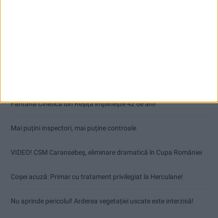
Articole recente
Fântâna Cinetică din Reșița împlinește 42 de ani!
Mai puțini inspectori, mai puține controale
VIDEO! CSM Caransebeș, eliminare dramatică în Cupa României
Coșei acuză: Primar cu tratament privilegiat la Herculane!
Nu aprinde pericolul! Arderea vegetației uscate este interzisă!