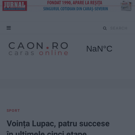
S
e
a
r
c
h
f
SPORT
o
Voința Lupac, patru succese
r
în ultimele cinci etape