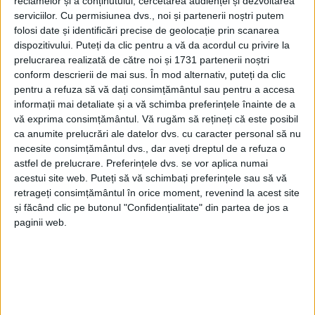
reclamelor și a conținutului, cercetarea audienței și dezvoltarea
serviciilor.
Cu permisiunea dvs., noi și partenerii noștri putem
folosi date și identificări precise de geolocație prin scanarea
dispozitivului. Puteți da clic pentru a vă da acordul cu privire la
prelucrarea realizată de către noi și 1731 partenerii noștri
conform descrierii de mai sus. În mod alternativ, puteți da clic
pentru a refuza să vă dați consimțământul sau pentru a accesa
informații mai detaliate și a vă schimba preferințele înainte de a
vă exprima consimțământul.
Vă rugăm să rețineți că este posibil
ca anumite prelucrări ale datelor dvs. cu caracter personal să nu
Cu
Mircea Manu
pe bancă,
Lupacul
a reușit evoluții
necesite consimțământul dvs., dar aveți dreptul de a refuza o
astfel de prelucrare. Preferințele dvs. se vor aplica numai
foarte bune în ultima perioadă, iar
președintele
acestui site web. Puteți să vă schimbați preferințele sau să vă
Marian Zuza
se gândește deja la viitor. În pauza
retrageți consimțământul în orice moment, revenind la acest site
și făcând clic pe butonul "Confidențialitate" din partea de jos a
competițională,
Voința
va încerca să transfere
paginii web.
jucători tineri și să-i formeze, care să crească pe
lângă fotbaliștii experimentați din lot.
„Din păcate, am început un pic mai greu