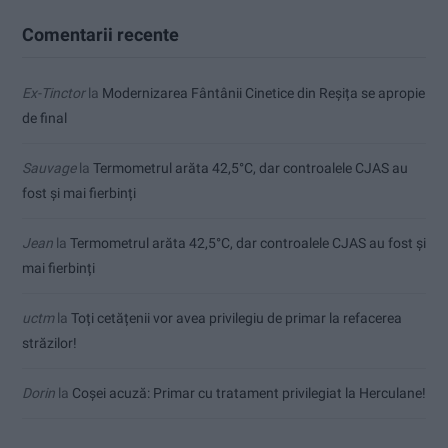
Comentarii recente
Ex-Tinctor
la
Modernizarea Fântânii Cinetice din Reșița se apropie
de final
Sauvage
la
Termometrul arăta 42,5°C, dar controalele CJAS au
fost și mai fierbinți
Jean
la
Termometrul arăta 42,5°C, dar controalele CJAS au fost și
mai fierbinți
uctm
la
Toți cetățenii vor avea privilegiu de primar la refacerea
străzilor!
Dorin
la
Coșei acuză: Primar cu tratament privilegiat la Herculane!