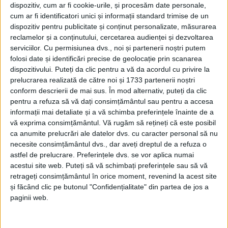
dispozitiv, cum ar fi cookie-urile, și procesăm date personale,
cum ar fi identificatori unici și informații standard trimise de un
dispozitiv pentru publicitate și conținut personalizate, măsurarea
reclamelor și a conținutului, cercetarea audienței și dezvoltarea
serviciilor.
Cu permisiunea dvs., noi și partenerii noștri putem
folosi date și identificări precise de geolocație prin scanarea
dispozitivului. Puteți da clic pentru a vă da acordul cu privire la
prelucrarea realizată de către noi și 1733 partenerii noștri
conform descrierii de mai sus. În mod alternativ, puteți da clic
pentru a refuza să vă dați consimțământul sau pentru a accesa
Start cu stângul pentru
Lupac,
iar echipa
cărășeană
informații mai detaliate și a vă schimba preferințele înainte de a
vă exprima consimțământul.
Vă rugăm să rețineți că este posibil
nu se aștepta la această replică oferită de echipa a
ca anumite prelucrări ale datelor dvs. cu caracter personal să nu
doua a Universității Craiova.
Cristian Danci
a înscris
necesite consimțământul dvs., dar aveți dreptul de a refuza o
astfel de prelucrare. Preferințele dvs. se vor aplica numai
pentru
Voința
din lovitură de la 11 metri, iar pentru
acestui site web. Puteți să vă schimbați preferințele sau să vă
formația lui Corneliu Papură au marcat Neață (29),
retrageți consimțământul în orice moment, revenind la acest site
și făcând clic pe butonul "Confidențialitate" din partea de jos a
Rădulescu (69) și Trică (38, 74 și 77).
paginii web.
„Este evident că nu am anticipat în acest fel debutul