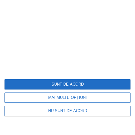
Modernizarea Fântânii Cinetice din Reșița se
apropie de final
2026-08-07
SUNT DE ACORD
MAI MULTE OPȚIUNI
NU SUNT DE ACORD
De la blocuri la stadion: Moldova Nouă crește pe