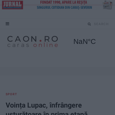
S
e
a
r
c
h
f
SPORT
o
Voința Lupac, înfrângere
r
usturătoare în prima etapă