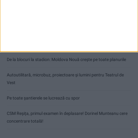
Articole recente
Modernizarea Fântânii Cinetice din Reșița se apropie de final
De la blocuri la stadion: Moldova Nouă crește pe toate planurile
Autoutilitară, microbuz, proiectoare și lumini pentru Teatrul de
Vest
Pe toate șantierele se lucrează cu spor
CSM Reșița, primul examen în deplasare! Dorinel Munteanu cere
concentrare totală!