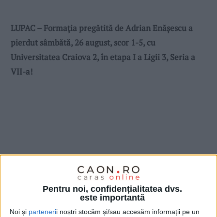
LUPAC – Formația pregătită de Adrian Enășescu a
pierdut sâmbătă, 26 august, scor 1-5, cu
Universitatea Craiova 2, în etapa I a Ligii 3, Seria a
VII-a!
Pentru noi, confidențialitatea dvs.
este importantă
Noi și
parteneri
i noștri stocăm și/sau accesăm informații pe un