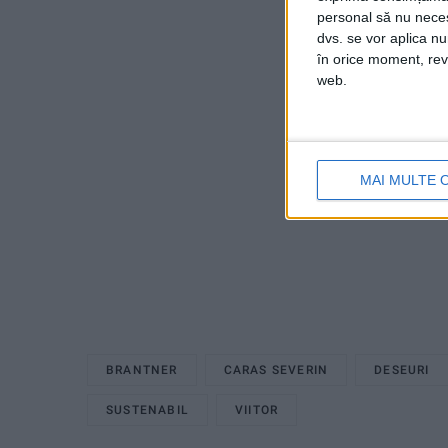
personal să nu necesi
dvs. se vor aplica n
în orice moment, reve
web.
MAI MULTE 
BRANTNER
CARAS SEVERIN
DESEURI
SUSTENABIL
VIITOR