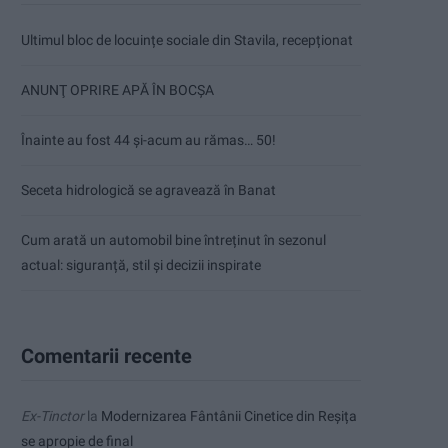
Ultimul bloc de locuințe sociale din Stavila, recepționat
ANUNŢ OPRIRE APĂ ÎN BOCȘA
Înainte au fost 44 și-acum au rămas… 50!
Seceta hidrologică se agravează în Banat
Cum arată un automobil bine întreținut în sezonul
actual: siguranță, stil și decizii inspirate
Comentarii recente
Ex-Tinctor
la
Modernizarea Fântânii Cinetice din Reșița
se apropie de final