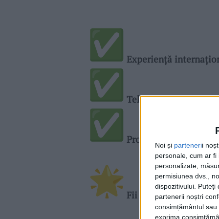
Experiență internațio
Tehnologii moderne și
Protejează mediul și 
Noi și
parteneri
i noș
personale, cum ar fi i
personalizate, măsura
permisiunea dvs., noi
dispozitivului. Puteț
Fii parte din schimbar
partenerii noștri con
consimțământul sau p
exprima consimțămâ