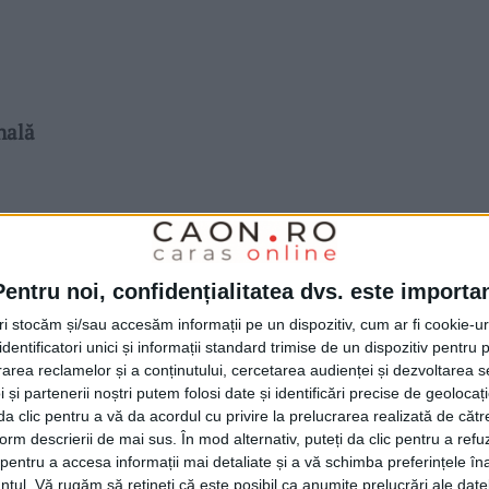
nală
 eficiente
Pentru noi, confidențialitatea dvs. este importa
comunitatea ta
tri stocăm și/sau accesăm informații pe un dispozitiv, cum ar fi cookie-u
dentificatori unici și informații standard trimise de un dispozitiv pentru p
rea reclamelor și a conținutului, cercetarea audienței și dezvoltarea ser
 și partenerii noștri putem folosi date și identificări precise de geoloca
i da clic pentru a vă da acordul cu privire la prelucrarea realizată de cătr
e!
form descrierii de mai sus. În mod alternativ, puteți da clic pentru a refu
entru a accesa informații mai detaliate și a vă schimba preferințele în
ntul.
Vă rugăm să rețineți că este posibil ca anumite prelucrări ale date