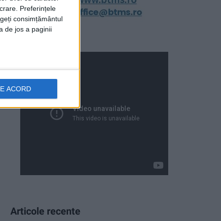
crare. Preferințele
rageți consimțământul
a de jos a paginii
DE ACORD
Articole recente