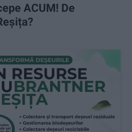
începe ACUM! De
Reșița?