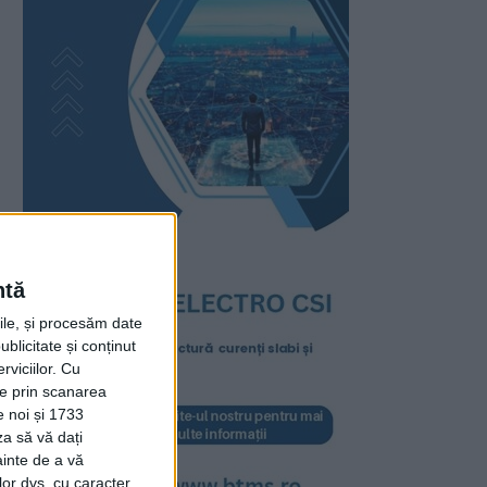
ntă
rile, și procesăm date
ublicitate și conținut
viciilor.
Cu
ție prin scanarea
e noi și 1733
za să vă dați
ainte de a vă
lor dvs. cu caracter