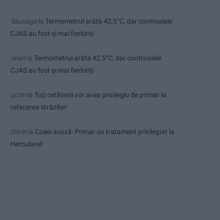
Sauvage
la
Termometrul arăta 42,5°C, dar controalele
CJAS au fost și mai fierbinți
Jean
la
Termometrul arăta 42,5°C, dar controalele
CJAS au fost și mai fierbinți
uctm
la
Toți cetățenii vor avea privilegiu de primar la
refacerea străzilor!
Dorin
la
Coșei acuză: Primar cu tratament privilegiat la
Herculane!