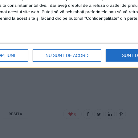
te consimțământul dvs., dar aveți dreptul de a refuza o astfel de prelu
umai acestui site web. Puteți să vă schimbați preferințele sau să vă ret
nind la acest site și făcând clic pe butonul "Confidențialitate" din parte
OPȚIUNI
NU SUNT DE ACORD
SUNT 
RESITA
0