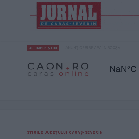
ANUNŢ OPRIRE APĂ ÎN BOCȘA
ULTIMELE ȘTIRI
ŞTIRILE JUDEŢULUI CARAŞ-SEVERIN