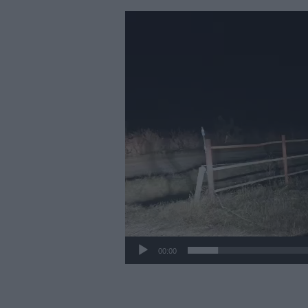
Player
video
00:00