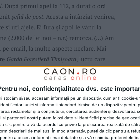
l.
După primul apel la 112, a durat o oră
venit
șeful de post
. Acesta a întârziat venirea,
e și utilajele. Ei fura și apoi le vând la
e (2.000 de lei noi – n.r.) remorca. (…) Am
isă pe email, la multe aspecte neclare. Mai
tre
Garda Forestieră Timișoara
, lucru care
 nu s-a întâmplat!“
Pentru noi, confidențialitatea dvs. este importa
iei județului, care ne-a răspuns: „La data de
tri stocăm și/sau accesăm informații pe un dispozitiv, cum ar fi cookie-u
de la
Secția 8 Poliție Rurală Oravița
au fost
dentificatori unici și informații standard trimise de un dispozitiv pentru p
tractoare
încărcate cu
material lemnos
se
rea reclamelor și a conținutului, cercetarea audienței și dezvoltarea ser
 și partenerii noștri putem folosi date și identificări precise de geoloca
 este posibil ca
lemnul
să fie sustras. În urma
i da clic pentru a vă da acordul cu privire la prelucrarea realizată de cătr
form descrierii de mai sus. În mod alternativ, puteți da clic pentru a refu
i au stabilit că în seara acelei zile, doi
entru a accesa informații mai detaliate și a vă schimba preferințele în