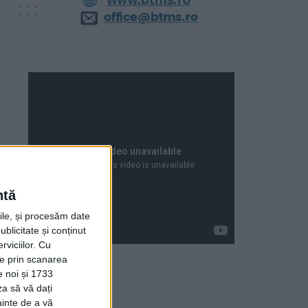
ntă
rile, și procesăm date
ublicitate și conținut
viciilor.
Cu
ție prin scanarea
e noi și 1733
za să vă dați
Articole recente
ainte de a vă