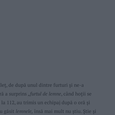
uleț, de după unul dintre furturi și ne-a
ră a surprins „
furtul de lemne
, când hoții se
 la 112, au trimis un echipaj după o oră și
au găsit
lemnele,
însă mai mult nu știu. Știe și