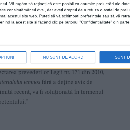
ărădia,
au transportat cu două ansambluri
ntul.
Vă rugăm să rețineți că este posibil ca anumite prelucrări ale date
te consimțământul dvs., dar aveți dreptul de a refuza o astfel de prelu
actor
și remorcă, 2,9, respectiv 2 metri cubi
umai acestui site web. Puteți să vă schimbați preferințele sau să vă ret
un, lemn uscat. Materialul lemnos
ar fi fost
nind la acest site și făcând clic pe butonul "Confidențialitate" din parte
oprietate personală a acestora, fără a
 Cantitatea de 4,9 metri cubi de
material
a confiscării și predată în custodie
OPȚIUNI
NU SUNT DE ACORD
SUNT 
 zonal. Cei doi bărbați au fost sancționați
tarea prevederilor Legii nr. 171 din 2010,
terialului lemnos
fără a deține aviz de
primită recent, va fi soluționată în termenul
 petentului.“