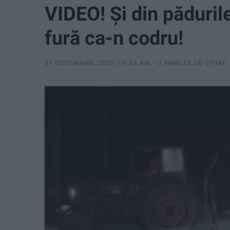
VIDEO! Și din păduril
fură ca-n codru!
31 OCTOMBRIE 2023, 09:34 AM
2 MINUTE DE CITIRE