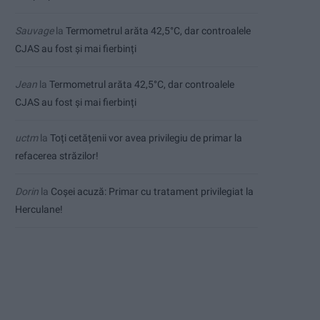
Sauvage
la
Termometrul arăta 42,5°C, dar controalele
CJAS au fost și mai fierbinți
Jean
la
Termometrul arăta 42,5°C, dar controalele
CJAS au fost și mai fierbinți
uctm
la
Toți cetățenii vor avea privilegiu de primar la
refacerea străzilor!
Dorin
la
Coșei acuză: Primar cu tratament privilegiat la
Herculane!