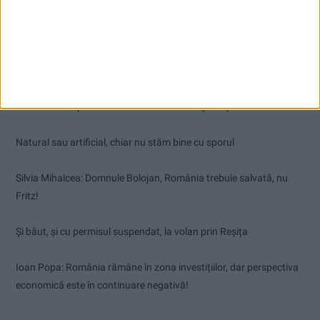
Articole recente
Cum a rămas procurorul Bucurică fără drept de port armă
Natural sau artificial, chiar nu stăm bine cu sporul
Silvia Mihalcea: Domnule Bolojan, România trebuie salvată, nu
Fritz!
Și băut, și cu permisul suspendat, la volan prin Reșița
Ioan Popa: România rămâne în zona investițiilor, dar perspectiva
economică este în continuare negativă!