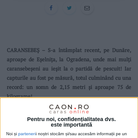
CARANSEBEȘ – S-a întâmplat recent, pe Dunăre,
aproape de Eșelnița, la Ogradena, unde mai mulți
caransebeșeni au ieșit la o partidă de pescuit! Iar
capturile au fost pe măsură, totul culminând cu una
record: un somn de 2,15 metri și aproape 75 de
kilograme!
Pentru noi, confidențialitatea dvs.
este importantă
Noi și
parteneri
i noștri stocăm și/sau accesăm informații pe un