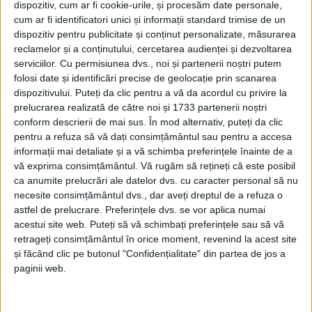
dispozitiv, cum ar fi cookie-urile, și procesăm date personale,
cum ar fi identificatori unici și informații standard trimise de un
dispozitiv pentru publicitate și conținut personalizate, măsurarea
reclamelor și a conținutului, cercetarea audienței și dezvoltarea
serviciilor.
Cu permisiunea dvs., noi și partenerii noștri putem
folosi date și identificări precise de geolocație prin scanarea
dispozitivului. Puteți da clic pentru a vă da acordul cu privire la
prelucrarea realizată de către noi și 1733 partenerii noștri
conform descrierii de mai sus. În mod alternativ, puteți da clic
pentru a refuza să vă dați consimțământul sau pentru a accesa
informații mai detaliate și a vă schimba preferințele înainte de a
vă exprima consimțământul.
Vă rugăm să rețineți că este posibil
ca anumite prelucrări ale datelor dvs. cu caracter personal să nu
necesite consimțământul dvs., dar aveți dreptul de a refuza o
astfel de prelucrare. Preferințele dvs. se vor aplica numai
acestui site web. Puteți să vă schimbați preferințele sau să vă
retrageți consimțământul în orice moment, revenind la acest site
și făcând clic pe butonul "Confidențialitate" din partea de jos a
paginii web.
Bobu Miulescu
, un împătimit al
pescuitului,
s-a luptat
minute bune din barcă cu uriașul pește, până a reușit