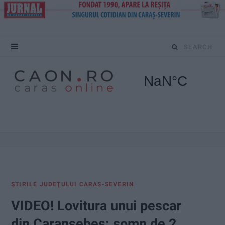
S
e
a
r
c
h
f
ŞTIRILE JUDEŢULUI CARAŞ-SEVERIN
o
VIDEO! Lovitura unui pescar
r
din Caransebeș: somn de 2,