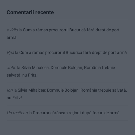
Comentarii recente
ovidiu
la
Cum a rămas procurorul Bucurică fără drept de port
armă
Ppa
la
Cum a rămas procurorul Bucurică fără drept de port armă
John
la
Silvia Mihalcea: Domnule Bolojan, România trebuie
salvată, nu Fritz!
Ion
la
Silvia Mihalcea: Domnule Bolojan, România trebuie salvată,
nu Fritz!
Un resitean
la
Procuror cărășean reținut după focuri de armă