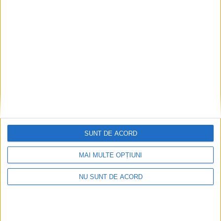
Cum a rămas procurorul Bucurică fără drept de
port armă
2026-08-10
SUNT DE ACORD
MAI MULTE OPȚIUNI
NU SUNT DE ACORD