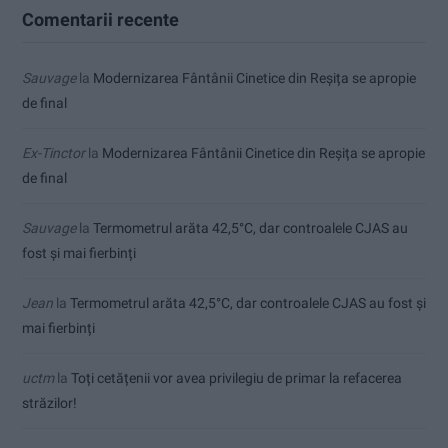
Comentarii recente
Sauvage
la
Modernizarea Fântânii Cinetice din Reșița se apropie
de final
Ex-Tinctor
la
Modernizarea Fântânii Cinetice din Reșița se apropie
de final
Sauvage
la
Termometrul arăta 42,5°C, dar controalele CJAS au
fost și mai fierbinți
Jean
la
Termometrul arăta 42,5°C, dar controalele CJAS au fost și
mai fierbinți
uctm
la
Toți cetățenii vor avea privilegiu de primar la refacerea
străzilor!