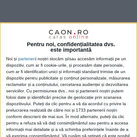
Pentru noi, confidențialitatea dvs.
este importantă
Noi și
parteneri
i noștri stocăm și/sau accesăm informații pe un
dispozitiv, cum ar fi cookie-urile, și procesăm date personale,
cum ar fi identificatori unici și informații standard trimise de un
dispozitiv pentru publicitate și conținut personalizate, măsurarea
reclamelor și a conținutului, cercetarea audienței și dezvoltarea
serviciilor.
Cu permisiunea dvs., noi și partenerii noștri putem
Potrivit anchetatorilor, în vizor au fost persoane și
folosi date și identificări precise de geolocație prin scanarea
locații din județele
Caraș-Severin,
Timiș și din
dispozitivului. Puteți da clic pentru a vă da acordul cu privire la
prelucrarea realizată de către noi și 1733 partenerii noștri
municipiul București, într-o cauză penală privind
conform descrierii de mai sus. În mod alternativ, puteți da clic
săvârșirea infracțiunilor de constituirea unui
grup
pentru a refuza să vă dați consimțământul sau pentru a accesa
informații mai detaliate și a vă schimba preferințele înainte de a
infracțional organizat, accesul ilegal la un sistem
vă exprima consimțământul.
Vă rugăm să rețineți că este posibil