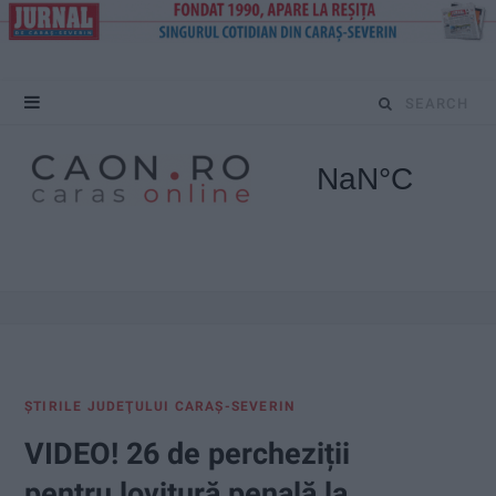
S
e
a
r
c
h
f
ŞTIRILE JUDEŢULUI CARAŞ-SEVERIN
o
VIDEO! 26 de percheziții
r
pentru lovitură penală la