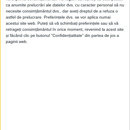
informatic, alterarea integrității datelor informatice,
ca anumite prelucrări ale datelor dvs. cu caracter personal să nu
operațiuni ilegale cu dispozitive sau programe
necesite consimțământul dvs., dar aveți dreptul de a refuza o
astfel de prelucrare. Preferințele dvs. se vor aplica numai
informatice, fraudă informatică și evaziune fiscală.
acestui site web. Puteți să vă schimbați preferințele sau să vă
retrageți consimțământul în orice moment, revenind la acest site
și făcând clic pe butonul "Confidențialitate" din partea de jos a
În perioada septembrie 2019 – decembrie 2023, 26 de
paginii web.
persoane, din județele
Caraș-Severin
şi Timiș,
administratorii și angajați ai două societăți
comerciale din județul Timiș, precum şi alte
persoane, ar fi constituit un
grup infracțional
organizat
, având drept scop obținerea unor sume
importante de bani, prin
fraudarea aparatelor de
jocuri de noroc de tip slot machine
, din mai multe
locații din județele
Caraș-Severin,
Timiș, Arad și
Hunedoara.