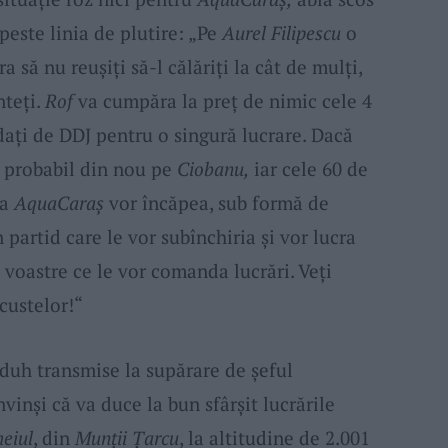
peste linia de plutire: „Pe
Aurel Filipescu
o
a să nu reușiți să-l călăriți la cât de mulți,
nteți.
Rof
va cumpăra la preț de nimic cele 4
dați de DDJ pentru o singură lucrare. Dacă
 probabil din nou pe
Ciobanu,
iar cele 60 de
la
AquaCaraș
vor încăpea, sub formă de
partid care le vor subînchiria și vor lucra
 voastre ce le vor comanda lucrări. Veți
custelor!“
duh transmise la supărare de șeful
vinși că va duce la bun sfârșit lucrările
heiul
, din
Munții Țarcu
, la altitudine de 2.001