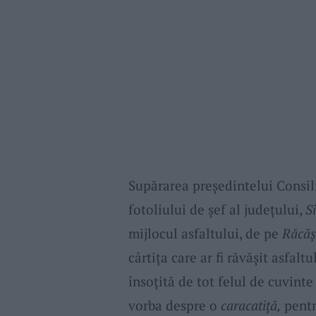
Supărarea președintelui Consil
fotoliului de șef al județului,
S
mijlocul asfaltului, de pe
Răcăș
cârtița care ar fi răvășit asfal
însoțită de tot felul de cuvinte
vorba despre o
caracatiță,
pentr