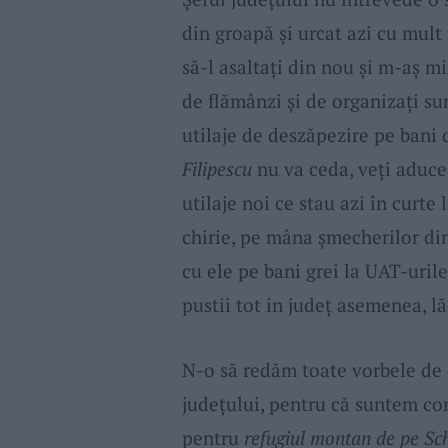
din groapă și urcat azi cu mult 
să-l asaltați din nou și m-aș mir
de flămânzi și de organizați su
utilaje de deszăpezire pe bani 
Filipescu
nu va ceda, veți aduce
utilaje noi ce stau azi în curte 
chirie, pe mâna șmecherilor din 
cu ele pe bani grei la UAT-urile
pustii tot in județ asemenea, lă
N-o să redăm toate vorbele de 
județului, pentru că suntem con
pentru
refugiul montan de pe Sc