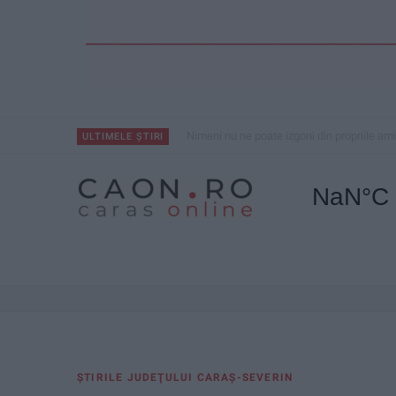
Nimeni nu ne poate izgoni din propriile amin
ULTIMELE ȘTIRI
ŞTIRILE JUDEŢULUI CARAŞ-SEVERIN