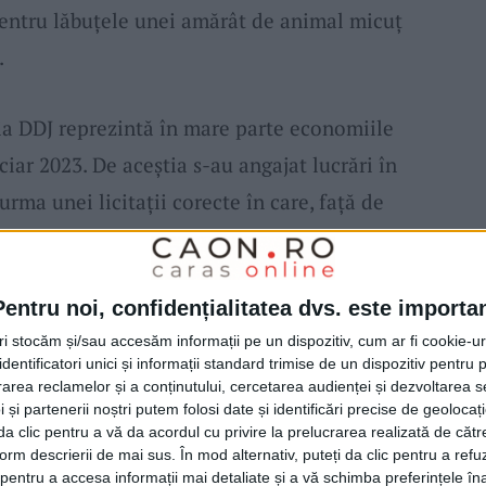
entru lăbuțele unei amărât de animal micuț
.
ția DDJ reprezintă în mare parte economiile
ciar 2023. De aceștia s-au angajat lucrări în
 urma unei licitații corecte în care, față de
atorul PSD
, am realizat cu
MaxAgro
economii
a retras niciun utilaj de nicăieri.
Pentru noi, confidențialitatea dvs. este importa
n de începere și un termen de execuție care
tri stocăm și/sau accesăm informații pe un dispozitiv, cum ar fi cookie-u
r fi penalizați prin închiderea șantierelor ca
dentificatori unici și informații standard trimise de un dispozitiv pentru p
șa e la
Vrăniuț,
așa va fi la
Apadia -Valeadeni
,
rea reclamelor și a conținutului, cercetarea audienței și dezvoltarea ser
 și partenerii noștri putem folosi date și identificări precise de geoloca
u
și așa va fi la
Sichevița-Gârnic-Padina Matei
i da clic pentru a vă da acordul cu privire la prelucrarea realizată de cătr
form descrierii de mai sus. În mod alternativ, puteți da clic pentru a refu
a,
unde lucrările vor fi executate conform
entru a accesa informații mai detaliate și a vă schimba preferințele în