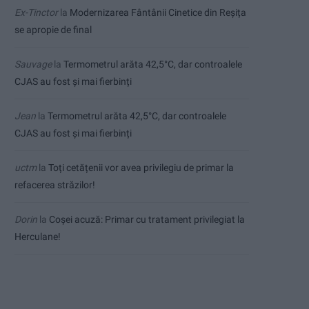
Ex-Tinctor
la
Modernizarea Fântânii Cinetice din Reșița
se apropie de final
Sauvage
la
Termometrul arăta 42,5°C, dar controalele
CJAS au fost și mai fierbinți
Jean
la
Termometrul arăta 42,5°C, dar controalele
CJAS au fost și mai fierbinți
uctm
la
Toți cetățenii vor avea privilegiu de primar la
refacerea străzilor!
Dorin
la
Coșei acuză: Primar cu tratament privilegiat la
Herculane!