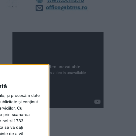
ntă
rile, și procesăm date
ublicitate și conținut
viciilor.
Cu
ție prin scanarea
e noi și 1733
za să vă dați
Articole recente
ainte de a vă