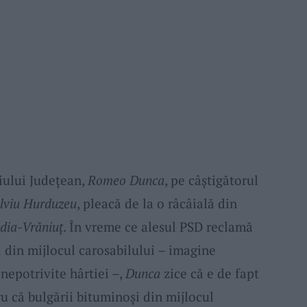
iului Județean,
Romeo Dunca
, pe câștigătorul
ilviu Hurduzeu
, pleacă de la o râcâială din
dia-Vrăniuț
. În vreme ce alesul PSD reclamă
tul din mijlocul carosabilului – imagine
 nepotrivite hârtiei –,
Dunca
zice că e de fapt
u că bulgării bituminoși din mijlocul