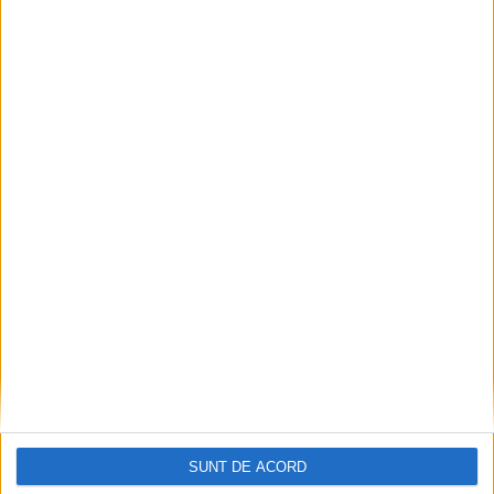
Termometrul arăta 42,5°C, dar controalele CJAS
au fost și mai fierbinți
2026-08-06
SUNT DE ACORD