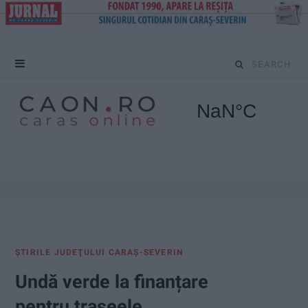
S
e
a
r
c
h
f
ŞTIRILE JUDEŢULUI CARAŞ-SEVERIN
o
Undă verde la finanțare
r
pentru traseele