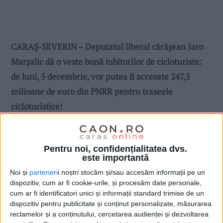
CARAȘ-SEVERIN – Deputatul liberal cărășean Jaro
Marșalic dă o veste bună iubitorilor de cicloturism:
de luni, 5 decembrie, vor putea fi accesate 247,5
milioane de euro din PNRR pentru traseele
cicloturistice!
Pentru noi, confidențialitatea dvs.
este importantă
Noi și
parteneri
i noștri stocăm și/sau accesăm informații pe un
dispozitiv, cum ar fi cookie-urile, și procesăm date personale,
cum ar fi identificatori unici și informații standard trimise de un
dispozitiv pentru publicitate și conținut personalizate, măsurarea
reclamelor și a conținutului, cercetarea audienței și dezvoltarea