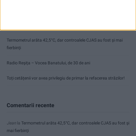
Pe toate șantierele se lucrează cu spor
CSM Reșița, primul examen în deplasare! Dorinel Munteanu cere
concentrare totală!
Termometrul arăta 42,5°C, dar controalele CJAS au fost și mai
fierbinți
Radio Reșița – Vocea Banatului, de 30 de ani
Toți cetățenii vor avea privilegiu de primar la refacerea străzilor!
Comentarii recente
Jean
la
Termometrul arăta 42,5°C, dar controalele CJAS au fost și
mai fierbinți