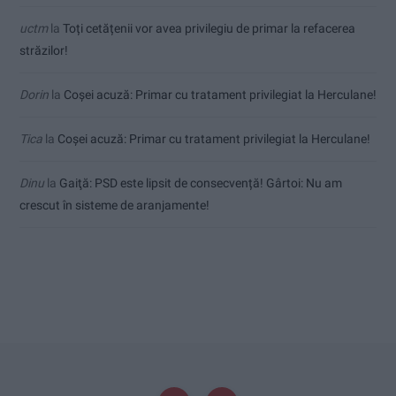
uctm
la
Toți cetățenii vor avea privilegiu de primar la refacerea
străzilor!
Dorin
la
Coșei acuză: Primar cu tratament privilegiat la Herculane!
Tica
la
Coșei acuză: Primar cu tratament privilegiat la Herculane!
Dinu
la
Gaiţă: PSD este lipsit de consecvență! Gârtoi: Nu am
crescut în sisteme de aranjamente!