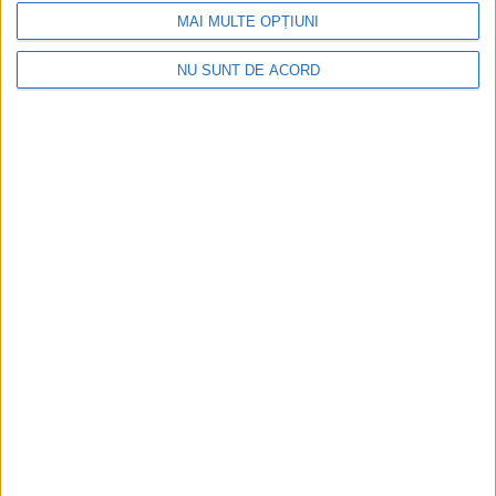
MAI MULTE OPȚIUNI
NU SUNT DE ACORD
Radio Reșița – Vocea Banatului, de 30 de ani
2026-08-06
Arhive