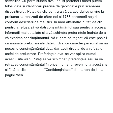
serviciilor.
Cu permisiunea dvs., noi și partenerii noștri putem
folosi date și identificări precise de geolocație prin scanarea
dispozitivului. Puteți da clic pentru a vă da acordul cu privire la
prelucrarea realizată de către noi și 1733 partenerii noștri
conform descrierii de mai sus. În mod alternativ, puteți da clic
pentru a refuza să vă dați consimțământul sau pentru a accesa
informații mai detaliate și a vă schimba preferințele înainte de a
vă exprima consimțământul.
Vă rugăm să rețineți că este posibil
ca anumite prelucrări ale datelor dvs. cu caracter personal să nu
necesite consimțământul dvs., dar aveți dreptul de a refuza o
astfel de prelucrare. Preferințele dvs. se vor aplica numai
acestui site web. Puteți să vă schimbați preferințele sau să vă
retrageți consimțământul în orice moment, revenind la acest site
și făcând clic pe butonul "Confidențialitate" din partea de jos a
paginii web.
Cu toții știm cât este de importantă mișcarea pentru
menținerea sănătății, iar în acest context
medicul
Jaro Marșalic
a ținut să vorbească despre
posibilitatea oferită, începând de luni, 5 decembrie,
autorităților locale și centrale, care pot accesa