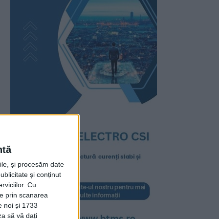
ntă
rile, și procesăm date
ublicitate și conținut
viciilor.
Cu
ție prin scanarea
e noi și 1733
za să vă dați