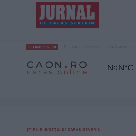
Pe toate șantierele se lucrează cu spor
ULTIMELE ȘTIRI
ŞTIRILE JUDEŢULUI CARAŞ-SEVERIN