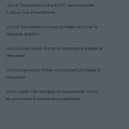
Jean
la
Termometrul arăta 42,5°C, dar controalele
CJAS au fost și mai fierbinți
uctm
la
Toți cetățenii vor avea privilegiu de primar la
refacerea străzilor!
Dorin
la
Coșei acuză: Primar cu tratament privilegiat la
Herculane!
Tica
la
Coșei acuză: Primar cu tratament privilegiat la
Herculane!
Dinu
la
Gaiţă: PSD este lipsit de consecvență! Gârtoi:
Nu am crescut în sisteme de aranjamente!