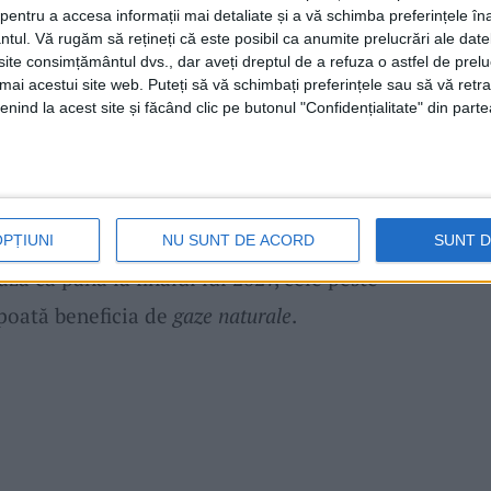
ilometri de
reţea de distribuţie a gazului
,
entru a accesa informații mai detaliate și a vă schimba preferințele în
ntul.
Vă rugăm să rețineți că este posibil ca anumite prelucrări ale date
u fiecare gospodărie, precum și conectarea
te consimțământul dvs., dar aveți dreptul de a refuza o astfel de prelu
umai acestui site web. Puteți să vă schimbați preferințele sau să vă ret
z,
ce va asigura alimentarea întregii
nind la acest site și făcând clic pe butonul "Confidențialitate" din parte
beș
, proiectul este unul destul de amplu, o
st deja executate și în prezent se așteaptă
OPȚIUNI
NU SUNT DE ACORD
SUNT 
ză ca până la finalul lui 2027, cele peste
poată beneficia de
gaze naturale
.