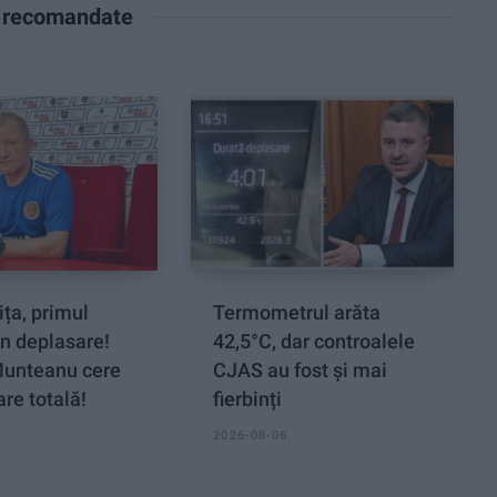
e recomandate
ța, primul
Termometrul arăta
n deplasare!
42,5°C, dar controalele
Munteanu cere
CJAS au fost și mai
re totală!
fierbinți
2026-08-06