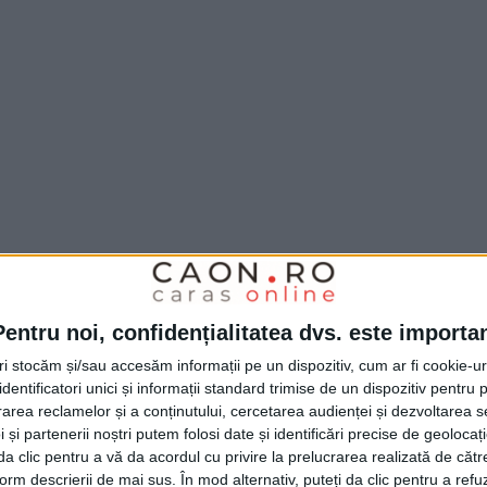
ul recent aprobat se referă la localitățile
Pentru noi, confidențialitatea dvs. este importa
in Daicoviciu
, mai exact
Căvăran, Maciova,
tri stocăm și/sau accesăm informații pe un dispozitiv, cum ar fi cookie-u
dentificatori unici și informații standard trimise de un dispozitiv pentru p
i Zăgujeni
, acesta fiind solicitat de operatorul
rea reclamelor și a conținutului, cercetarea audienței și dezvoltarea ser
tiția, cu o valoare de aproximativ 5
 și partenerii noștri putem folosi date și identificări precise de geoloca
i da clic pentru a vă da acordul cu privire la prelucrarea realizată de cătr
tă prin Programul Național „Anghel Saligny“
form descrierii de mai sus. În mod alternativ, puteți da clic pentru a refu