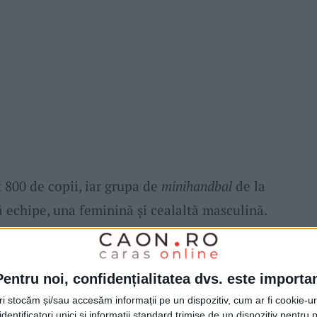
t 800 de copii, iar grupa de
minihandbal
de la
 echipe, una feminină și cealaltă masculină.
dbal la Turda. Au participat peste 800 de
Pentru noi, confidențialitatea dvs. este importa
chipe, una de fete și cealaltă de băieți.
tri stocăm și/sau accesăm informații pe un dispozitiv, cum ar fi cookie-u
dit a fi un spectacol total, iar energia
dentificatori unici și informații standard trimise de un dispozitiv pentru p