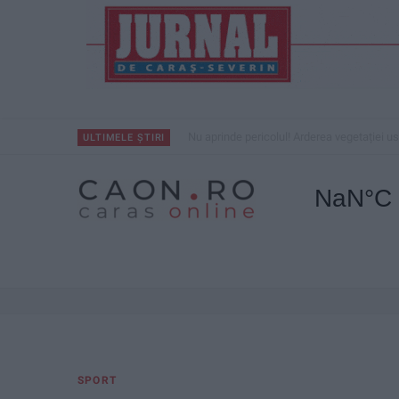
Nu aprinde pericolul! Arderea vegetației us
ULTIMELE ȘTIRI
SPORT