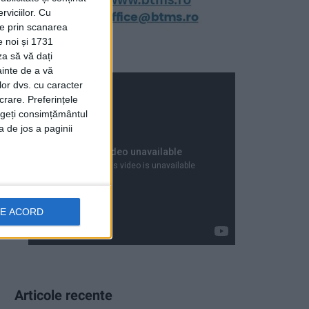
viciilor.
Cu
ție prin scanarea
e noi și 1731
za să vă dați
ainte de a vă
lor dvs. cu caracter
crare. Preferințele
rageți consimțământul
a de jos a paginii
DE ACORD
Articole recente