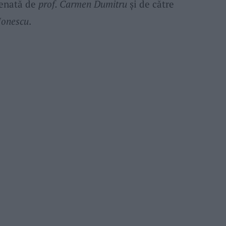
renată de
prof. Carmen Dumitru
și de către
 Ionescu
.