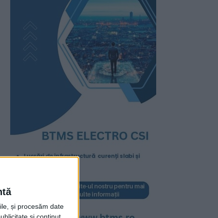
ntă
rile, și procesăm date
ublicitate și conținut