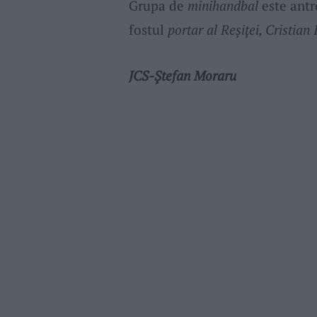
Grupa de
minihandbal
este ant
fostul
portar al Reșiței, Cristian
JCS-Ștefan Moraru