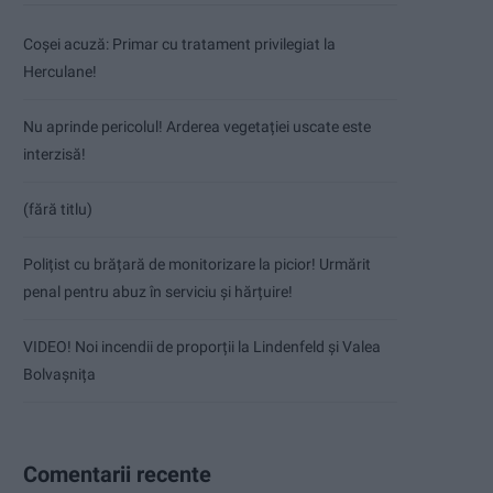
Coșei acuză: Primar cu tratament privilegiat la
Herculane!
Nu aprinde pericolul! Arderea vegetației uscate este
interzisă!
(fără titlu)
Polițist cu brățară de monitorizare la picior! Urmărit
penal pentru abuz în serviciu și hărțuire!
VIDEO! Noi incendii de proporții la Lindenfeld și Valea
Bolvașnița
Comentarii recente