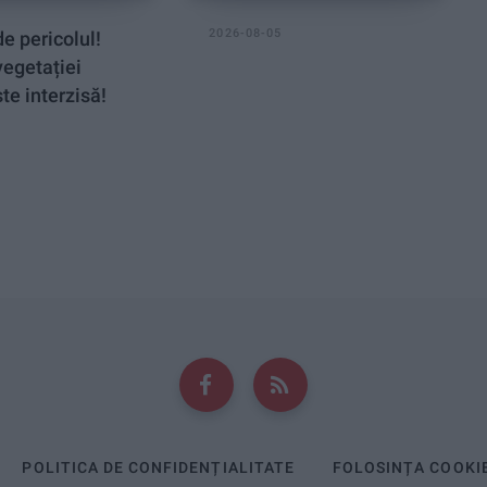
2026-08-05
e pericolul!
vegetației
te interzisă!
POLITICA DE CONFIDENȚIALITATE
FOLOSINȚA COOKI