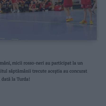
âni, micii rosso-neri au participat la un
rșitul săptămânii trecute aceștia au concurat
ă dată la Turda!