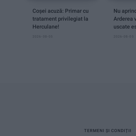
Coșei acuză: Primar cu
Nu aprind
tratament privilegiat la
Arderea 
Herculane!
uscate es
2026-08-05
2026-08-05
TERMENI ȘI CONDIȚII