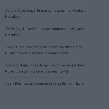
Dorin
la
Coșei acuză: Primar cu tratament privilegiat la
Herculane!
Tica
la
Coșei acuză: Primar cu tratament privilegiat la
Herculane!
Dinu
la
Gaiţă: PSD este lipsit de consecvență! Gârtoi:
Nu am crescut în sisteme de aranjamente!
Marius
la
Gaiţă: PSD este lipsit de consecvență! Gârtoi:
Nu am crescut în sisteme de aranjamente!
Raz
la
Relansarea siderurgiei în Valea Bistrei, în lucru