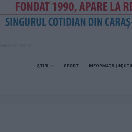
cate este interzisă!
ȘTIRI
SPORT
INFORMAŢII (IN)UTI