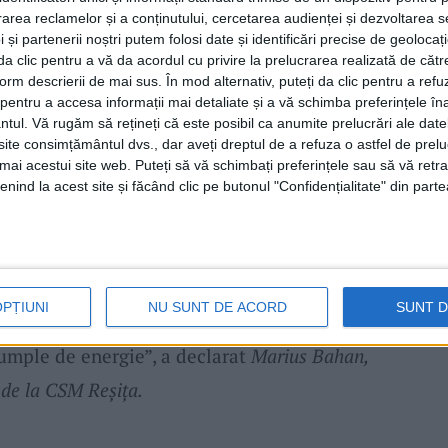
ost la superlativ. Mă bucur foarte mult că
rea reclamelor și a conținutului, cercetarea audienței și dezvoltarea ser
 și partenerii noștri putem folosi date și identificări precise de geoloca
ătă la prânz am jucat cu Sighișoara, iar
i da clic pentru a vă da acordul cu privire la prelucrarea realizată de cătr
lecat la Turda. Cei mici s-au bucurat de
form descrierii de mai sus. În mod alternativ, puteți da clic pentru a refu
entru a accesa informații mai detaliate și a vă schimba preferințele în
ge pe varianta de a investi în copii. Le
ntul.
Vă rugăm să rețineți că este posibil ca anumite prelucrări ale date
te consimțământul dvs., dar aveți dreptul de a refuza o astfel de prelu
ături de ei,
președintelui CSM Reșița, Cristi
umai acestui site web. Puteți să vă schimbați preferințele sau să vă ret
ntru susținere și pentru faptul că sunt
nind la acest site și făcând clic pe butonul "Confidențialitate" din parte
 Sâmbătă, pe tot parcursul zilei, vom
ntă
un turneu de
minihandbal.
La prânz va
ilor, cu Făgăraș, deci va fi o zi plină de
OPȚIUNI
NU SUNT DE ACORD
SUNT 
ent plăcut atunci când intri într-o sală
e umple de energie”, a declarat
Marius Bahan,
 de la CSM Reșița.