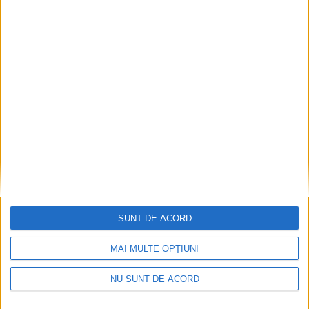
Dorinel Munteanu: Am câștigat prin muncă și
implicare totală!
2026-08-08
SUNT DE ACORD
MAI MULTE OPȚIUNI
NU SUNT DE ACORD