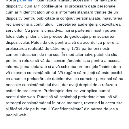
Noi și
parteneri
i noștri stocăm și/sau accesăm informații pe un
dispozitiv, cum ar fi cookie-urile, și procesăm date personale,
cum ar fi identificatori unici și informații standard trimise de un
dispozitiv pentru publicitate și conținut personalizate, măsurarea
reclamelor și a conținutului, cercetarea audienței și dezvoltarea
serviciilor.
Cu permisiunea dvs., noi și partenerii noștri putem
folosi date și identificări precise de geolocație prin scanarea
dispozitivului. Puteți da clic pentru a vă da acordul cu privire la
prelucrarea realizată de către noi și 1733 partenerii noștri
conform descrierii de mai sus. În mod alternativ, puteți da clic
pentru a refuza să vă dați consimțământul sau pentru a accesa
informații mai detaliate și a vă schimba preferințele înainte de a
„Pe doamna Silvia am găsit-o singură, în
vă exprima consimțământul.
Vă rugăm să rețineți că este posibil
ca anumite prelucrări ale datelor dvs. cu caracter personal să nu
apartamentul din
Reșița
căruia nimeni, niciodată nu
necesite consimțământul dvs., dar aveți dreptul de a refuza o
îi trece pragul. Rămasă văduvă la 28 de ani, și-a
astfel de prelucrare. Preferințele dvs. se vor aplica numai
acestui site web. Puteți să vă schimbați preferințele sau să vă
crescut cu greu fiul, care s-a stins din viață la vârsta
retrageți consimțământul în orice moment, revenind la acest site
majoratului. O hârtie cu numele și numărul de
și făcând clic pe butonul "Confidențialitate" din partea de jos a
paginii web.
telefon al unui nepot care locuiește în Germania,
lipită pe perete lângă ușa de la intrare, e singura ei