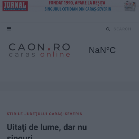
S
e
a
r
c
h
f
ŞTIRILE JUDEŢULUI CARAŞ-SEVERIN
o
Uitaţi de lume, dar nu
r
singuri