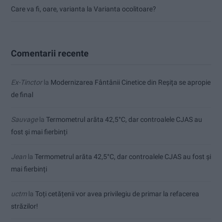
Care va fi, oare, varianta la Varianta ocolitoare?
Comentarii recente
Ex-Tinctor
la
Modernizarea Fântânii Cinetice din Reșița se apropie
de final
Sauvage
la
Termometrul arăta 42,5°C, dar controalele CJAS au
fost și mai fierbinți
Jean
la
Termometrul arăta 42,5°C, dar controalele CJAS au fost și
mai fierbinți
uctm
la
Toți cetățenii vor avea privilegiu de primar la refacerea
străzilor!