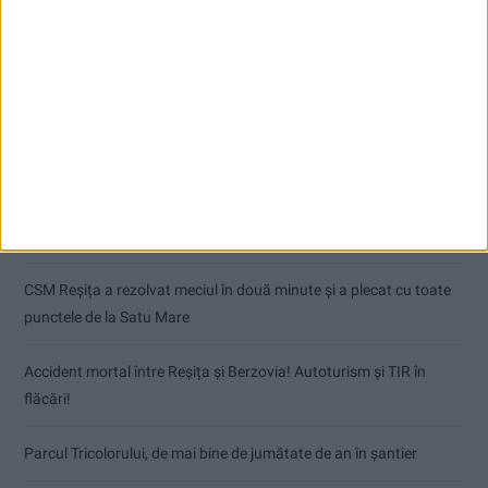
Articole recente
Dorinel Munteanu: Am câștigat prin muncă și implicare totală!
CSM Reșița a rezolvat meciul în două minute și a plecat cu toate
punctele de la Satu Mare
Accident mortal între Reșița și Berzovia! Autoturism și TIR în
flăcări!
Parcul Tricolorului, de mai bine de jumătate de an în șantier