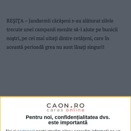
REŞIŢA – Jandarmii cărăşeni s-au alăturat zilele
trecute unei campanii menite să-i ajute pe bunicii
noştri, pe cei mai uitaţi dintre cetăţeni, care în
această perioadă grea nu sunt lăsaţi singuri!
Pentru noi, confidențialitatea dvs.
este importantă