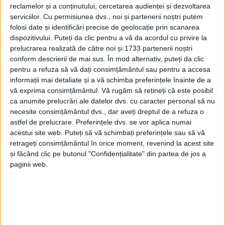
reclamelor și a conținutului, cercetarea audienței și dezvoltarea
serviciilor.
Cu permisiunea dvs., noi și partenerii noștri putem
folosi date și identificări precise de geolocație prin scanarea
dispozitivului. Puteți da clic pentru a vă da acordul cu privire la
prelucrarea realizată de către noi și 1733 partenerii noștri
conform descrierii de mai sus. În mod alternativ, puteți da clic
pentru a refuza să vă dați consimțământul sau pentru a accesa
informații mai detaliate și a vă schimba preferințele înainte de a
vă exprima consimțământul.
Vă rugăm să rețineți că este posibil
ca anumite prelucrări ale datelor dvs. cu caracter personal să nu
necesite consimțământul dvs., dar aveți dreptul de a refuza o
O
reșițeancă
a reclamat polițiștilor din municipiu,
astfel de prelucrare. Preferințele dvs. se vor aplica numai
acestui site web. Puteți să vă schimbați preferințele sau să vă
miercuri, în jurul prânzului, faptul că apartamentul
retrageți consimțământul în orice moment, revenind la acest site
mătușii sale a fost spart și că este posibil să fi fost
și făcând clic pe butonul "Confidențialitate" din partea de jos a
paginii web.
sustrase bunuri din interior.
„Echipa operativă din cadrul
Poliției Municipiului
Reșița
s-a deplasat la fața locului, stabilind că