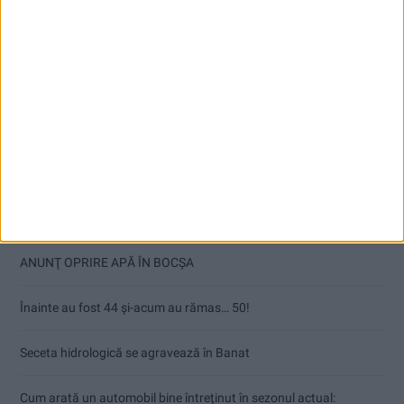
Articole recente
Ultimul bloc de locuințe sociale din Stavila, recepționat
ANUNŢ OPRIRE APĂ ÎN BOCȘA
Înainte au fost 44 și-acum au rămas… 50!
Seceta hidrologică se agravează în Banat
Cum arată un automobil bine întreținut în sezonul actual: