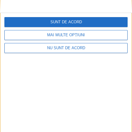
SUNT DE ACORD
MAI MULTE OPȚIUNI
Înainte au fost 44 și-acum au rămas… 50!
NU SUNT DE ACORD
2026-08-07