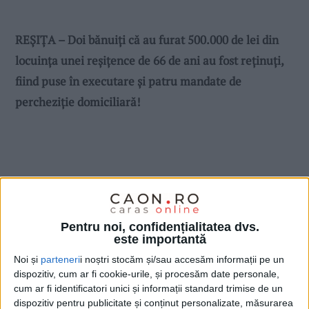
REȘIȚA – Doi bănuiți că au furat 500.000 de lei din
locuința unei reșițence de 66 de ani au fost reținuți,
fiind puse în executare și patru mandate de
percheziție domiciliară!
Pentru noi, confidențialitatea dvs.
este importantă
Noi și
parteneri
i noștri stocăm și/sau accesăm informații pe un
dispozitiv, cum ar fi cookie-urile, și procesăm date personale,
cum ar fi identificatori unici și informații standard trimise de un
dispozitiv pentru publicitate și conținut personalizate, măsurarea