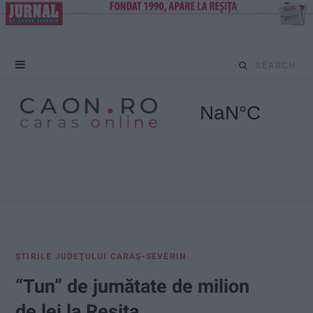
S
e
a
r
c
h
f
ŞTIRILE JUDEŢULUI CARAŞ-SEVERIN
o
“Tun” de jumătate de milion
r
de lei la Reșița