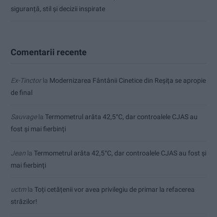
siguranță, stil și decizii inspirate
Comentarii recente
Ex-Tinctor
la
Modernizarea Fântânii Cinetice din Reșița se apropie
de final
Sauvage
la
Termometrul arăta 42,5°C, dar controalele CJAS au
fost și mai fierbinți
Jean
la
Termometrul arăta 42,5°C, dar controalele CJAS au fost și
mai fierbinți
uctm
la
Toți cetățenii vor avea privilegiu de primar la refacerea
străzilor!