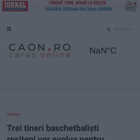
S
e
a
r
c
h
f
SPORT
o
Trei tineri baschetbaliști
r
reșițeni vor evolua pentru