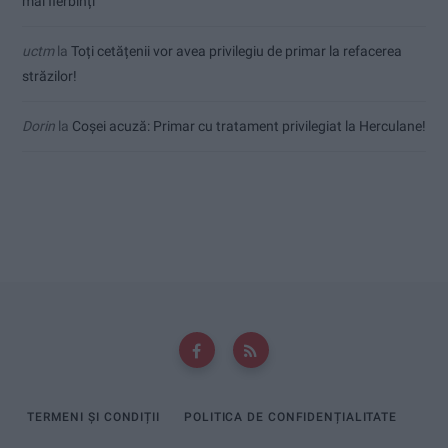
mai fierbinți
uctm
la
Toți cetățenii vor avea privilegiu de primar la refacerea
străzilor!
Dorin
la
Coșei acuză: Primar cu tratament privilegiat la Herculane!
TERMENI ȘI CONDIȚII
POLITICA DE CONFIDENȚIALITATE