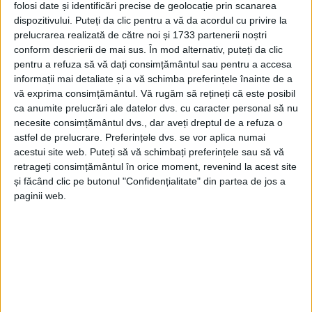
folosi date și identificări precise de geolocație prin scanarea
dispozitivului. Puteți da clic pentru a vă da acordul cu privire la
prelucrarea realizată de către noi și 1733 partenerii noștri
conform descrierii de mai sus. În mod alternativ, puteți da clic
pentru a refuza să vă dați consimțământul sau pentru a accesa
informații mai detaliate și a vă schimba preferințele înainte de a
vă exprima consimțământul.
Vă rugăm să rețineți că este posibil
ca anumite prelucrări ale datelor dvs. cu caracter personal să nu
necesite consimțământul dvs., dar aveți dreptul de a refuza o
astfel de prelucrare. Preferințele dvs. se vor aplica numai
acestui site web. Puteți să vă schimbați preferințele sau să vă
retrageți consimțământul în orice moment, revenind la acest site
și făcând clic pe butonul "Confidențialitate" din partea de jos a
paginii web.
„Este o colaborare frumoasă între cele două cluburi,
aceasta a început cu câțiva ani în urmă. Noi am mai
împrumutat anul trecut trei sportivi de la ei pentru