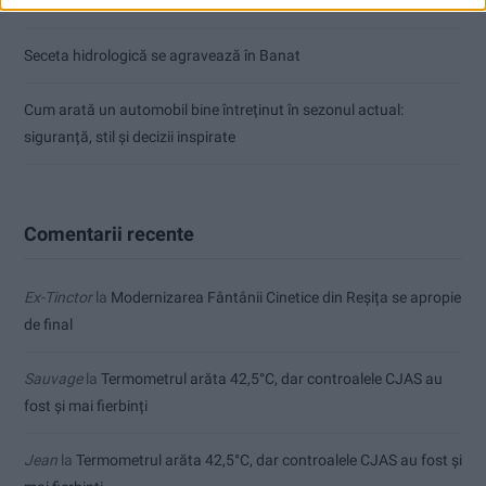
Înainte au fost 44 și-acum au rămas… 50!
Seceta hidrologică se agravează în Banat
Cum arată un automobil bine întreținut în sezonul actual:
siguranță, stil și decizii inspirate
Comentarii recente
Ex-Tinctor
la
Modernizarea Fântânii Cinetice din Reșița se apropie
de final
Sauvage
la
Termometrul arăta 42,5°C, dar controalele CJAS au
fost și mai fierbinți
Jean
la
Termometrul arăta 42,5°C, dar controalele CJAS au fost și