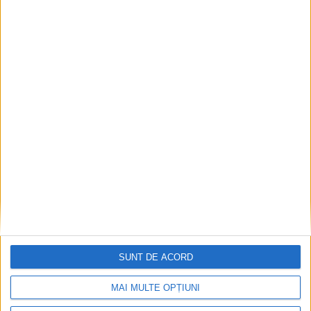
ANUNŢ OPRIRE APĂ ÎN BOCȘA
2026-08-07
SUNT DE ACORD
MAI MULTE OPȚIUNI