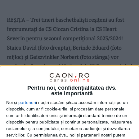
REȘIȚA – Trei tineri baschetbaliști reșițeni au fost
împrumutați de CS Ciocan Cristina la CS Heart
Severin pentru sezonul competițional 2023/2024!
Staicu David (foto dreapta), Berinde Eduard (foto
mijloc) și Geiszvinkler Norbert (foto stânga) vor
evolua în Campionatul Național de U13 pentru clubul
din Severin, deoarece formația CS Ciocan Cristina nu
este încă afiliată la Federația Română de Baschet!
Pentru noi, confidențialitatea dvs.
este importantă
Noi și
parteneri
i noștri stocăm și/sau accesăm informații pe un
dispozitiv, cum ar fi cookie-urile, și procesăm date personale,
cum ar fi identificatori unici și informații standard trimise de un
dispozitiv pentru publicitate și conținut personalizate, măsurarea
reclamelor și a conținutului, cercetarea audienței și dezvoltarea
serviciilor.
Cu permisiunea dvs., noi și partenerii noștri putem