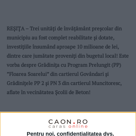
REȘIȚA – Trei unități de învățământ preșcolar din
municipiu au fost complet reabilitate și dotate,
investițiile însumând aproape 10 milioane de lei,
dintre care jumătate proveniți din bugetul local! Este
vorba despre Grădinița cu Program Prelungit (PP)
”Floarea Soarelui” din cartierul Govândari și
Grădinițele PP 2 și PN 3 din cartierul Muncitoresc,
aflate în vecinătatea Școlii de Beton!
Pentru noi, confidențialitatea dvs.