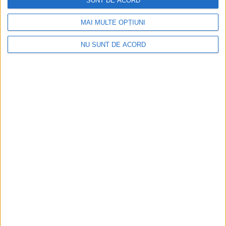
SUNT DE ACORD
MAI MULTE OPȚIUNI
NU SUNT DE ACORD
CSM Reșița, primul examen în deplasare! Dorinel
Munteanu cere concentrare totală!
2026-08-06