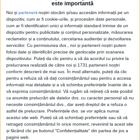
este importantă
Noi și
parteneri
i noștri stocăm și/sau accesăm informații pe un
dispozitiv, cum ar fi cookie-urile, și procesăm date personale,
cum ar fi identificatori unici și informații standard trimise de un
dispozitiv pentru publicitate și conținut personalizate, măsurarea
reclamelor și a conținutului, cercetarea audienței și dezvoltarea
serviciilor.
Cu permisiunea dvs., noi și partenerii noștri putem
folosi date și identificări precise de geolocație prin scanarea
dispozitivului. Puteți da clic pentru a vă da acordul cu privire la
prelucrarea realizată de către noi și 1731 partenerii noștri
conform descrierii de mai sus. În mod alternativ, puteți da clic
pentru a refuza să vă dați consimțământul sau pentru a accesa
informații mai detaliate și a vă schimba preferințele înainte de a
vă exprima consimțământul.
Vă rugăm să rețineți că este posibil
ca anumite prelucrări ale datelor dvs. cu caracter personal să nu
necesite consimțământul dvs., dar aveți dreptul de a refuza o
astfel de prelucrare. Preferințele dvs. se vor aplica numai
acestui site web. Puteți să vă schimbați preferințele sau să vă
Conferința de presă de prezentare a lucrărilor a avut
retrageți consimțământul în orice moment, revenind la acest site
și făcând clic pe butonul "Confidențialitate" din partea de jos a
loc vineri, 5 septembrie, la
Grădinița ”Floarea
paginii web.