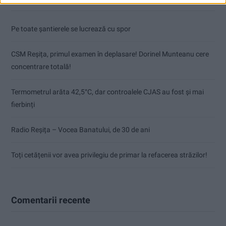
Pe toate șantierele se lucrează cu spor
CSM Reșița, primul examen în deplasare! Dorinel Munteanu cere
concentrare totală!
Termometrul arăta 42,5°C, dar controalele CJAS au fost și mai
fierbinți
Radio Reșița – Vocea Banatului, de 30 de ani
Toți cetățenii vor avea privilegiu de primar la refacerea străzilor!
Comentarii recente