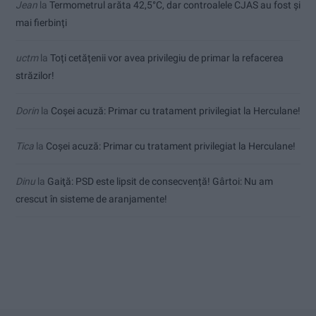
Jean
la
Termometrul arăta 42,5°C, dar controalele CJAS au fost și
mai fierbinți
uctm
la
Toți cetățenii vor avea privilegiu de primar la refacerea
străzilor!
Dorin
la
Coșei acuză: Primar cu tratament privilegiat la Herculane!
Tica
la
Coșei acuză: Primar cu tratament privilegiat la Herculane!
Dinu
la
Gaiţă: PSD este lipsit de consecvență! Gârtoi: Nu am
crescut în sisteme de aranjamente!