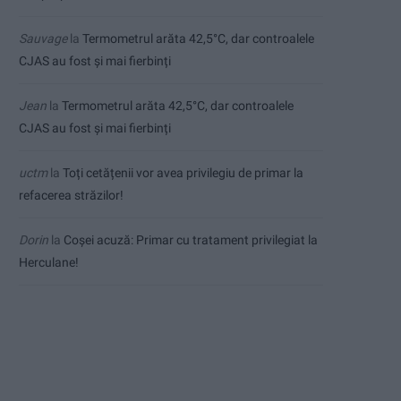
Sauvage
la
Termometrul arăta 42,5°C, dar controalele
CJAS au fost și mai fierbinți
Jean
la
Termometrul arăta 42,5°C, dar controalele
CJAS au fost și mai fierbinți
uctm
la
Toți cetățenii vor avea privilegiu de primar la
refacerea străzilor!
Dorin
la
Coșei acuză: Primar cu tratament privilegiat la
Herculane!