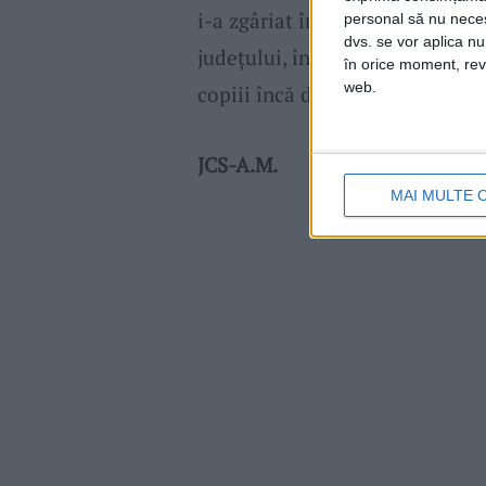
i-a zgâriat în momentul în care 
personal să nu necesi
dvs. se vor aplica n
județului, îndemnând la iubire
în orice moment, reve
web.
copiii încă de mici, să respecte
JCS-A.M.
MAI MULTE 