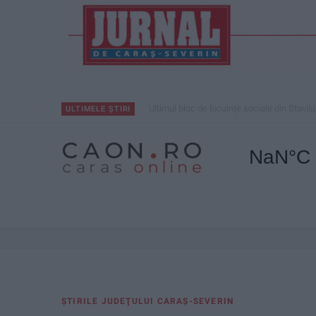
Ultimul bloc de locuințe sociale din Stavila
ULTIMELE ȘTIRI
ŞTIRILE JUDEŢULUI CARAŞ-SEVERIN