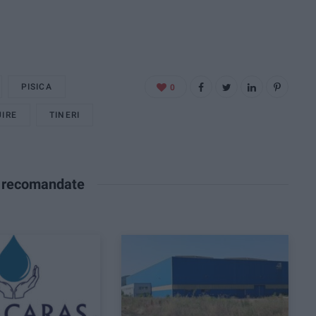
PISICA
0
UIRE
TINERI
e recomandate