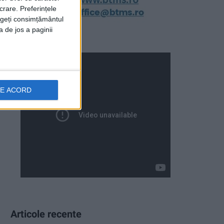
crare. Preferințele
rageți consimțământul
a de jos a paginii
DE ACORD
Articole recente