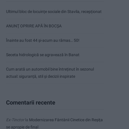
Ultimul bloc de locuințe sociale din Stavila, recepționat
ANUNŢ OPRIRE APĂ ÎN BOCȘA
Înainte au fost 44 și-acum au rămas… 50!
Seceta hidrologică se agravează în Banat
Cum arată un automobil bine întreținut în sezonul
actual: siguranță, stil și decizii inspirate
Comentarii recente
Ex-Tinctor
la
Modernizarea Fântânii Cinetice din Reșița
se apropie de final