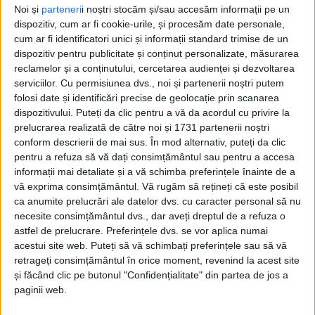
Noi și
parteneri
i noștri stocăm și/sau accesăm informații pe un
dispozitiv, cum ar fi cookie-urile, și procesăm date personale,
cum ar fi identificatori unici și informații standard trimise de un
dispozitiv pentru publicitate și conținut personalizate, măsurarea
reclamelor și a conținutului, cercetarea audienței și dezvoltarea
serviciilor.
Cu permisiunea dvs., noi și partenerii noștri putem
folosi date și identificări precise de geolocație prin scanarea
dispozitivului. Puteți da clic pentru a vă da acordul cu privire la
prelucrarea realizată de către noi și 1731 partenerii noștri
conform descrierii de mai sus. În mod alternativ, puteți da clic
pentru a refuza să vă dați consimțământul sau pentru a accesa
informații mai detaliate și a vă schimba preferințele înainte de a
vă exprima consimțământul.
Vă rugăm să rețineți că este posibil
ca anumite prelucrări ale datelor dvs. cu caracter personal să nu
necesite consimțământul dvs., dar aveți dreptul de a refuza o
astfel de prelucrare. Preferințele dvs. se vor aplica numai
„Creeps“
este un colaj vibrant de imagini digitale,
acestui site web. Puteți să vă schimbați preferințele sau să vă
referințe pop și realități sociale filtrate prin
retrageți consimțământul în orice moment, revenind la acest site
algoritmi, TikTok, YouTube și branduri care vând
și făcând clic pe butonul "Confidențialitate" din partea de jos a
paginii web.
iluzii. Într-o lume în care imaginea a devenit marfa