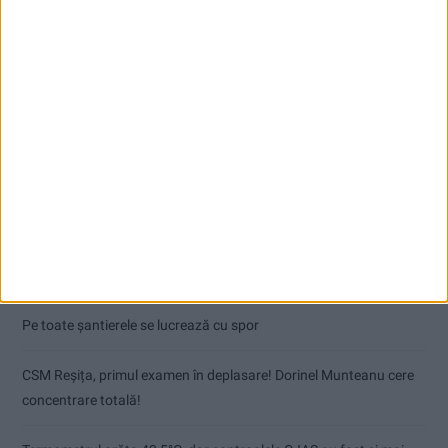
Articole recente
Pe toate șantierele se lucrează cu spor
CSM Reșița, primul examen în deplasare! Dorinel Munteanu cere
concentrare totală!