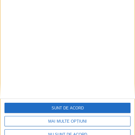
Pe toate șantierele se lucrează cu spor
2026-08-06
SUNT DE ACORD
MAI MULTE OPȚIUNI
NU SUNT DE ACORD