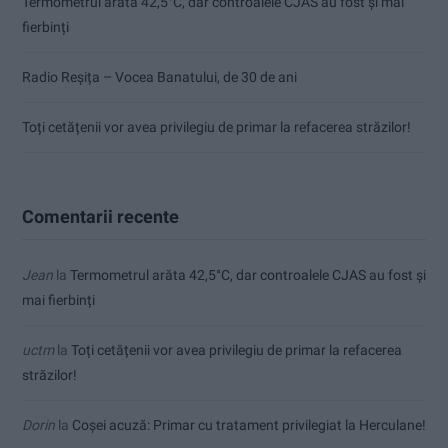
Termometrul arăta 42,5°C, dar controalele CJAS au fost și mai
fierbinți
Radio Reșița – Vocea Banatului, de 30 de ani
Toți cetățenii vor avea privilegiu de primar la refacerea străzilor!
Comentarii recente
Jean
la
Termometrul arăta 42,5°C, dar controalele CJAS au fost și
mai fierbinți
uctm
la
Toți cetățenii vor avea privilegiu de primar la refacerea
străzilor!
Dorin
la
Coșei acuză: Primar cu tratament privilegiat la Herculane!