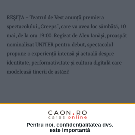
REŞIŢA – Teatrul de Vest anunță premiera
spectacolului „Creeps“, care va avea loc sâmbătă, 10
mai, de la ora 19:00. Regizat de Alex Ianăși, proaspăt
nominalizat UNITER pentru debut, spectacolul
propune o experiență intensă și actuală despre
identitate, performativitate și cultura digitală care
modelează tinerii de astăzi!
Pentru noi, confidențialitatea dvs.
este importantă