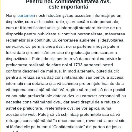
Pentru noi, confidențialitatea dvs.
25 IUNIE 2026, 07:55 AM
2 MINUTE DE CITIRE
este importantă
Noi și
parteneri
i noștri stocăm și/sau accesăm informații pe un
REȘIȚA – Șapte sportivi legitimați la CSM Reșița vor
dispozitiv, cum ar fi cookie-urile, și procesăm date personale,
reprezenta România la Campionatul Mondial de Karate WUKF,
cum ar fi identificatori unici și informații standard trimise de un
după ce au obținut calificarea de drept în urma rezultatelor
dispozitiv pentru publicitate și conținut personalizate, măsurarea
foarte bune înregistrate la Campionatele Naționale de copii,
reclamelor și a conținutului, cercetarea audienței și dezvoltarea
juniori și seniori!
serviciilor.
Cu permisiunea dvs., noi și partenerii noștri putem
folosi date și identificări precise de geolocație prin scanarea
dispozitivului. Puteți da clic pentru a vă da acordul cu privire la
prelucrarea realizată de către noi și 1733 partenerii noștri
conform descrierii de mai sus. În mod alternativ, puteți da clic
pentru a refuza să vă dați consimțământul sau pentru a accesa
informații mai detaliate și a vă schimba preferințele înainte de a
vă exprima consimțământul.
Vă rugăm să rețineți că este posibil
ca anumite prelucrări ale datelor dvs. cu caracter personal să nu
necesite consimțământul dvs., dar aveți dreptul de a refuza o
astfel de prelucrare. Preferințele dvs. se vor aplica numai
acestui site web. Puteți să vă schimbați preferințele sau să vă
retrageți consimțământul în orice moment, revenind la acest site
și făcând clic pe butonul "Confidențialitate" din partea de jos a