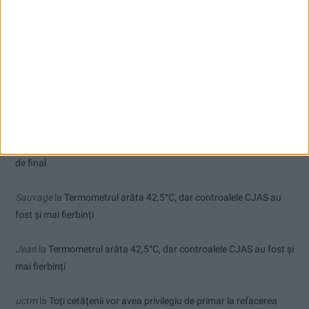
Parcul Tricolorului, de mai bine de jumătate de an în șantier
Care va fi, oare, varianta la Varianta ocolitoare?
Comentarii recente
Ex-Tinctor
la
Modernizarea Fântânii Cinetice din Reșița se apropie
de final
Sauvage
la
Termometrul arăta 42,5°C, dar controalele CJAS au
fost și mai fierbinți
Jean
la
Termometrul arăta 42,5°C, dar controalele CJAS au fost și
mai fierbinți
uctm
la
Toți cetățenii vor avea privilegiu de primar la refacerea