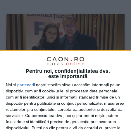
:
Pentru noi, confidențialitatea dvs.
este importantă
Noi și
parteneri
i noștri stocăm și/sau accesăm informații pe un
dispozitiv, cum ar fi cookie-urile, și procesăm date personale,
SPORT
cum ar fi identificatori unici și informații standard trimise de un
dispozitiv pentru publicitate și conținut personalizate, măsurarea
Reșițeanca Alina Vuc, sportiva anului
reclamelor și a conținutului, cercetarea audienței și dezvoltarea
2019
serviciilor.
Cu permisiunea dvs., noi și partenerii noștri putem
folosi date și identificări precise de geolocație prin scanarea
dispozitivului. Puteți da clic pentru a vă da acordul cu privire la
12 DECEMBRIE 2019, 08:58 AM
1 MINUT DE CITIRE