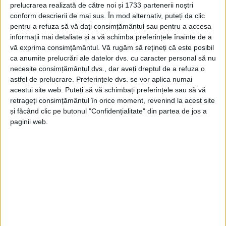
prelucrarea realizată de către noi și 1733 partenerii noștri
REȘIȚA – În cadrul Galei Laureaților, Alina Vuc a fost desemnată
conform descrierii de mai sus. În mod alternativ, puteți da clic
pentru a refuza să vă dați consimțământul sau pentru a accesa
miercuri, 11 decembrie, de Federația Română de Lupte sportiva
informații mai detaliate și a vă schimba preferințele înainte de a
anului. Vicecampioană mondială în luna septembrie a acestui an,
vă exprima consimțământul.
Vă rugăm să rețineți că este posibil
reșițeanca va participa în 2020 și la Jocurile Olimpice de la Tokyo.
ca anumite prelucrări ale datelor dvs. cu caracter personal să nu
necesite consimțământul dvs., dar aveți dreptul de a refuza o
astfel de prelucrare. Preferințele dvs. se vor aplica numai
acestui site web. Puteți să vă schimbați preferințele sau să vă
retrageți consimțământul în orice moment, revenind la acest site
Arhive
și făcând clic pe butonul "Confidențialitate" din partea de jos a
paginii web.
A
r
h
i
v
e