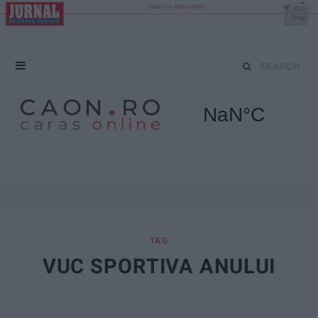
S
e
a
r
c
h
f
TAG
VUC SPORTIVA ANULUI
o
r