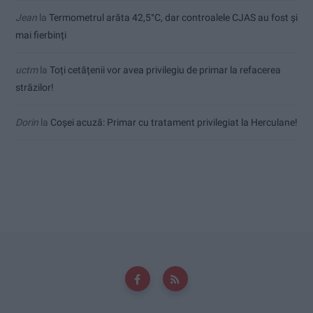
Jean
la
Termometrul arăta 42,5°C, dar controalele CJAS au fost și
mai fierbinți
uctm
la
Toți cetățenii vor avea privilegiu de primar la refacerea
străzilor!
Dorin
la
Coșei acuză: Primar cu tratament privilegiat la Herculane!