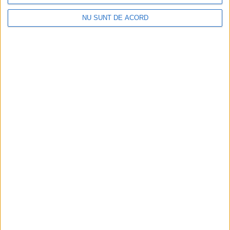
h
NU SUNT DE ACORD
i
v
e