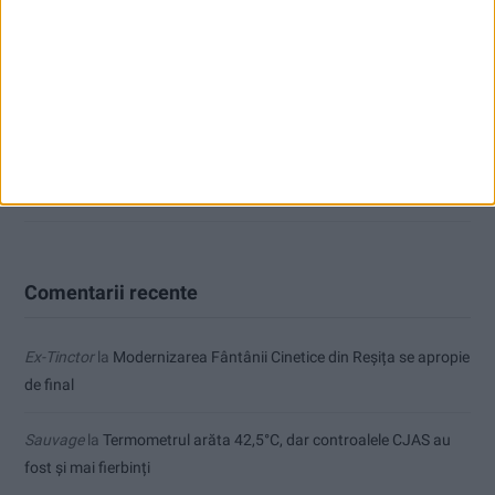
ANUNŢ OPRIRE APĂ ÎN BOCȘA
Înainte au fost 44 și-acum au rămas… 50!
Seceta hidrologică se agravează în Banat
Cum arată un automobil bine întreținut în sezonul actual:
siguranță, stil și decizii inspirate
Comentarii recente
Ex-Tinctor
la
Modernizarea Fântânii Cinetice din Reșița se apropie
de final
Sauvage
la
Termometrul arăta 42,5°C, dar controalele CJAS au
fost și mai fierbinți