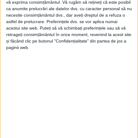
vă exprima consimțământul.
Vă rugăm să rețineți că este posibil
ca anumite prelucrări ale datelor dvs. cu caracter personal să nu
UNCATEGORIZED
necesite consimțământul dvs., dar aveți dreptul de a refuza o
Video Poker vs. Poker online – Ce să
astfel de prelucrare. Preferințele dvs. se vor aplica numai
acestui site web. Puteți să vă schimbați preferințele sau să vă
alegi?
retrageți consimțământul în orice moment, revenind la acest site
și făcând clic pe butonul "Confidențialitate" din partea de jos a
7 FEBRUARIE 2024, 03:57 PM
5 MINUTE DE CITIRE
paginii web.
Pokerul, la fel ca orice alt joc de noroc, poate fi
jucat și în cazinourile online. Deși mare parte din
fanii acestui joc, îl joacă cu plăcere și în mediul
online, nu doar în cazinourile tradiționale, există
unii jucători care sunt reticenți în a încerca să joace
Poker pe internet din cauza unor concepții greșite.
Bineînțeles că numărul acestora este redus, dar
există totuși.