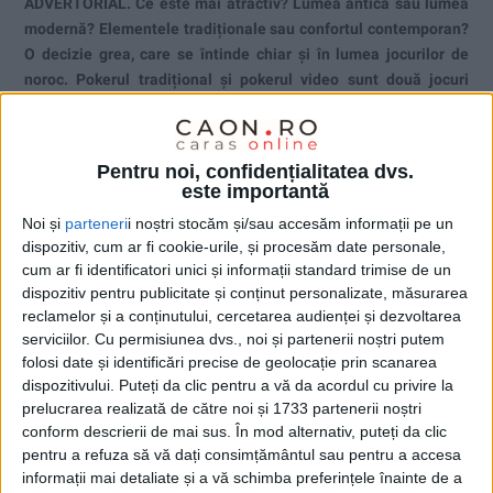
ADVERTORIAL.
Ce este mai atractiv? Lumea antică sau lumea
modernă? Elementele tradiționale sau confortul contemporan?
O decizie grea, care se întinde chiar și în lumea jocurilor de
noroc. Pokerul tradițional și pokerul video sunt două jocuri
diferite care prezintă caracteristici foarte atractive.
Pentru noi, confidențialitatea dvs.
este importantă
Noi și
parteneri
i noștri stocăm și/sau accesăm informații pe un
dispozitiv, cum ar fi cookie-urile, și procesăm date personale,
cum ar fi identificatori unici și informații standard trimise de un
dispozitiv pentru publicitate și conținut personalizate, măsurarea
reclamelor și a conținutului, cercetarea audienței și dezvoltarea
serviciilor.
Cu permisiunea dvs., noi și partenerii noștri putem
folosi date și identificări precise de geolocație prin scanarea
dispozitivului. Puteți da clic pentru a vă da acordul cu privire la
prelucrarea realizată de către noi și 1733 partenerii noștri
conform descrierii de mai sus. În mod alternativ, puteți da clic
pentru a refuza să vă dați consimțământul sau pentru a accesa
informații mai detaliate și a vă schimba preferințele înainte de a