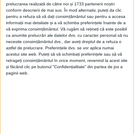
prelucrarea realizată de către noi și 1733 partenerii noștri
REŞIŢA – Primarul Ioan Popa a ridicat un semnal de alarmă
conform descrierii de mai sus. În mod alternativ, puteți da clic
vizavi de distrugerile care se întâmplă în oraş după ce
pentru a refuza să vă dați consimțământul sau pentru a accesa
informații mai detaliate și a vă schimba preferințele înainte de a
municipalitatea nu mai are niciun control asupra Poliţiei Locale
vă exprima consimțământul.
Vă rugăm să rețineți că este posibil
care să patruleze în zonele cu incidente sau care să ia măsuri
ca anumite prelucrări ale datelor dvs. cu caracter personal să nu
împotriva celor care distrug bunurile urbei!
necesite consimțământul dvs., dar aveți dreptul de a refuza o
astfel de prelucrare. Preferințele dvs. se vor aplica numai
acestui site web. Puteți să vă schimbați preferințele sau să vă
retrageți consimțământul în orice moment, revenind la acest site
și făcând clic pe butonul "Confidențialitate" din partea de jos a
Arhive
paginii web.
A
r
h
i
v
e