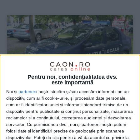
:
Pentru noi, confidențialitatea dvs.
este importantă
Noi și
parteneri
i noștri stocăm și/sau accesăm informații pe un
dispozitiv, cum ar fi cookie-urile, și procesăm date personale,
ŞTIRILE JUDEŢULUI CARAŞ-SEVERIN
cum ar fi identificatori unici și informații standard trimise de un
dispozitiv pentru publicitate și conținut personalizate, măsurarea
Reşiţa cade pradă vandalilor! Poliţia
reclamelor și a conținutului, cercetarea audienței și dezvoltarea
Locală e ocupată cu izolaţii!
serviciilor.
Cu permisiunea dvs., noi și partenerii noștri putem
folosi date și identificări precise de geolocație prin scanarea
7 IULIE 2020, 04:01 PM
3 MINUTE DE CITIRE
dispozitivului. Puteți da clic pentru a vă da acordul cu privire la