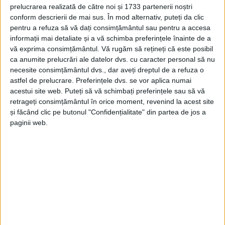
prelucrarea realizată de către noi și 1733 partenerii noștri
RĂCHITOVA – Este povestea unui patruped care i-a adus
conform descrierii de mai sus. În mod alternativ, puteți da clic
stăpânului său, din Răchitova, atât un dosar penal pentru tăiat
pentru a refuza să vă dați consimțământul sau pentru a accesa
informații mai detaliate și a vă schimba preferințele înainte de a
urechile, cât și o sancțiune contravențională, pentru că l-a lăsat
vă exprima consimțământul.
Vă rugăm să rețineți că este posibil
fără tratament!
ca anumite prelucrări ale datelor dvs. cu caracter personal să nu
necesite consimțământul dvs., dar aveți dreptul de a refuza o
astfel de prelucrare. Preferințele dvs. se vor aplica numai
acestui site web. Puteți să vă schimbați preferințele sau să vă
retrageți consimțământul în orice moment, revenind la acest site
Arhive
și făcând clic pe butonul "Confidențialitate" din partea de jos a
paginii web.
A
r
h
i
v
e