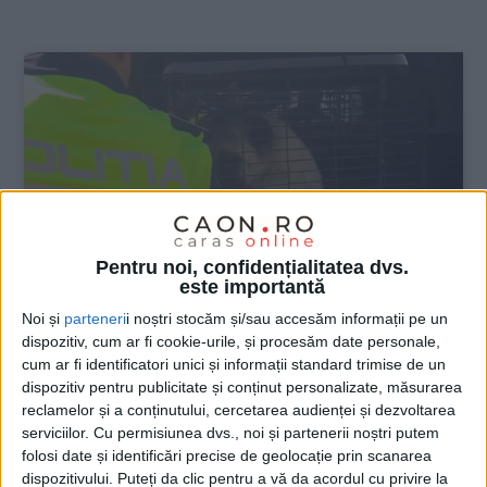
:
Pentru noi, confidențialitatea dvs.
este importantă
Noi și
parteneri
i noștri stocăm și/sau accesăm informații pe un
dispozitiv, cum ar fi cookie-urile, și procesăm date personale,
ŞTIRILE JUDEŢULUI CARAŞ-SEVERIN
cum ar fi identificatori unici și informații standard trimise de un
dispozitiv pentru publicitate și conținut personalizate, măsurarea
Și cu urechile tăiate, și cu tumoră la
reclamelor și a conținutului, cercetarea audienței și dezvoltarea
burtă
serviciilor.
Cu permisiunea dvs., noi și partenerii noștri putem
folosi date și identificări precise de geolocație prin scanarea
15 OCTOMBRIE 2024, 03:03 PM
1 MINUT DE CITIRE
dispozitivului. Puteți da clic pentru a vă da acordul cu privire la