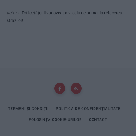
uctm
la
Toți cetățenii vor avea privilegiu de primar la refacerea
străzilor!
TERMENI ȘI CONDIȚII
POLITICA DE CONFIDENȚIALITATE
FOLOSINȚA COOKIE-URILOR
CONTACT