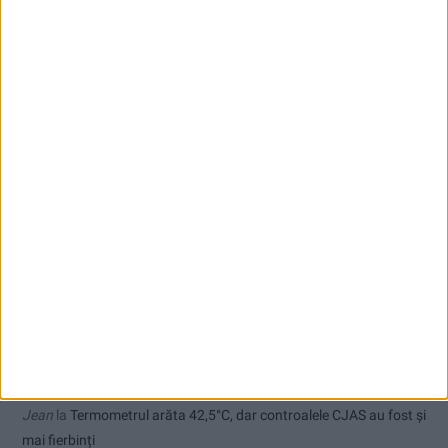
Cum arată un automobil bine întreținut în sezonul actual:
siguranță, stil și decizii inspirate
Comentarii recente
Sauvage
la
Modernizarea Fântânii Cinetice din Reșița se apropie
de final
Ex-Tinctor
la
Modernizarea Fântânii Cinetice din Reșița se apropie
de final
Sauvage
la
Termometrul arăta 42,5°C, dar controalele CJAS au
fost și mai fierbinți
Jean
la
Termometrul arăta 42,5°C, dar controalele CJAS au fost și
mai fierbinți