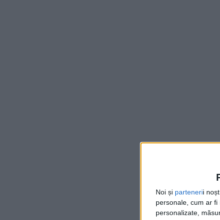
Noi și
parteneri
i noș
personale, cum ar fi i
personalizate, măsura