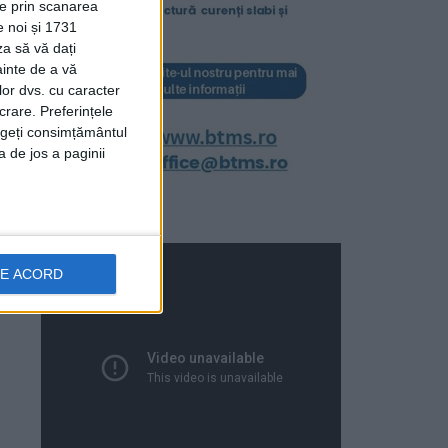
ție prin scanarea
e noi și 1731
za să vă dați
ainte de a vă
lor dvs. cu caracter
crare. Preferințele
rageți consimțământul
a de jos a paginii
DE ACORD