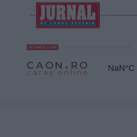
Pe toate șantierele se lucrează cu spor
ULTIMELE ȘTIRI