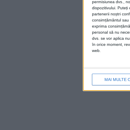
permisiunea dvs., noi
dispozitivului. Puteț
partenerii noștri con
consimțământul sau p
exprima consimțămâ
personal să nu necesi
dvs. se vor aplica n
în orice moment, reve
web.
MAI MULTE 