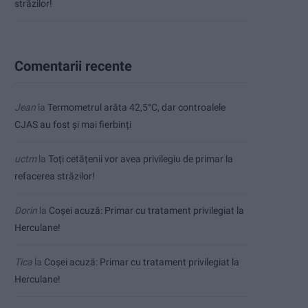
străzilor!
Comentarii recente
Jean
la
Termometrul arăta 42,5°C, dar controalele
CJAS au fost și mai fierbinți
uctm
la
Toți cetățenii vor avea privilegiu de primar la
refacerea străzilor!
Dorin
la
Coșei acuză: Primar cu tratament privilegiat la
Herculane!
Tica
la
Coșei acuză: Primar cu tratament privilegiat la
Herculane!