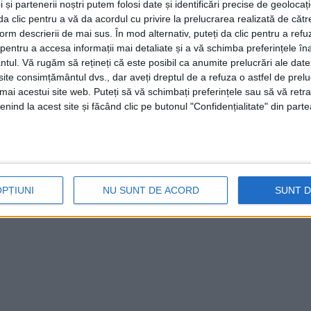
 și partenerii noștri putem folosi date și identificări precise de geoloca
i da clic pentru a vă da acordul cu privire la prelucrarea realizată de cătr
form descrierii de mai sus. În mod alternativ, puteți da clic pentru a refu
entru a accesa informații mai detaliate și a vă schimba preferințele în
ntul.
Vă rugăm să rețineți că este posibil ca anumite prelucrări ale date
te consimțământul dvs., dar aveți dreptul de a refuza o astfel de prelu
umai acestui site web. Puteți să vă schimbați preferințele sau să vă ret
nind la acest site și făcând clic pe butonul "Confidențialitate" din parte
OPȚIUNI
NU SUNT DE ACORD
SUNT 