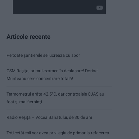
Articole recente
Pe toate șantierele se lucrează cu spor
CSM Reșița, primul examen în deplasare! Dorinel
Munteanu cere concentrare totală!
Termometrul arăta 42,5°C, dar controalele CJAS au
fost și mai fierbinți
Radio Reșița – Vocea Banatului, de 30 de ani
Toți cetățenii vor avea privilegiu de primar la refacerea