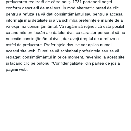
prelucrarea realizată de către noi și 1731 partenerii noștri
17 FEBRUARIE 2025, 02:43 PM
1 MINUT DE CITIRE
conform descrierii de mai sus. În mod alternativ, puteți da clic
pentru a refuza să vă dați consimțământul sau pentru a accesa
VEST. Reșițeanul Sorin Maxim, șeful ADR Vest, a fost premiat la
informații mai detaliate și a vă schimba preferințele înainte de a
Gala „The Voices of Business-Regional Awards Timișoara,
vă exprima consimțământul.
Vă rugăm să rețineți că este posibil
organizată de cei de la Transilvania Business. Lui Maxim i-a
ca anumite prelucrări ale datelor dvs. cu caracter personal să nu
fost recunoscută implicarea în dezvoltarea regională și
necesite consimțământul dvs., dar aveți dreptul de a refuza o
economică din România și mai ales din zona de vest!
astfel de prelucrare. Preferințele dvs. se vor aplica numai
acestui site web. Puteți să vă schimbați preferințele sau să vă
retrageți consimțământul în orice moment, revenind la acest site
și făcând clic pe butonul "Confidențialitate" din partea de jos a
paginii web.
Arhive
A
r
h
i
v