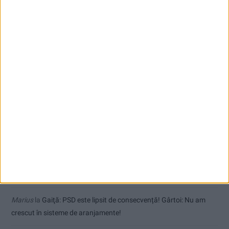
Coșei acuză: Primar cu tratament privilegiat la Herculane!
Nu aprinde pericolul! Arderea vegetației uscate este interzisă!
Comentarii recente
Dorin
la
Coșei acuză: Primar cu tratament privilegiat la Herculane!
Tica
la
Coșei acuză: Primar cu tratament privilegiat la Herculane!
Dinu
la
Gaiţă: PSD este lipsit de consecvență! Gârtoi: Nu am
crescut în sisteme de aranjamente!
Marius
la
Gaiţă: PSD este lipsit de consecvență! Gârtoi: Nu am
crescut în sisteme de aranjamente!