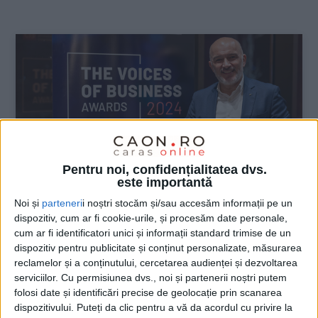
:
Pentru noi, confidențialitatea dvs.
este importantă
Noi și
parteneri
i noștri stocăm și/sau accesăm informații pe un
dispozitiv, cum ar fi cookie-urile, și procesăm date personale,
cum ar fi identificatori unici și informații standard trimise de un
ŞTIRILE JUDEŢULUI CARAŞ-SEVERIN
dispozitiv pentru publicitate și conținut personalizate, măsurarea
Omul care împarte miliardul de euro în
reclamelor și a conținutului, cercetarea audienței și dezvoltarea
serviciilor.
Cu permisiunea dvs., noi și partenerii noștri putem
Vest, premiat pentru implicarea în
folosi date și identificări precise de geolocație prin scanarea
dezvoltarea regiunii
dispozitivului. Puteți da clic pentru a vă da acordul cu privire la