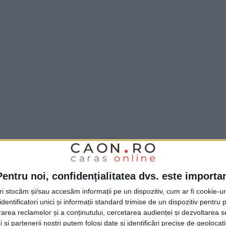
Pentru noi, confidențialitatea dvs. este importa
tri stocăm și/sau accesăm informații pe un dispozitiv, cum ar fi cookie-u
dentificatori unici și informații standard trimise de un dispozitiv pentru p
rea reclamelor și a conținutului, cercetarea audienței și dezvoltarea ser
 și partenerii noștri putem folosi date și identificări precise de geoloca