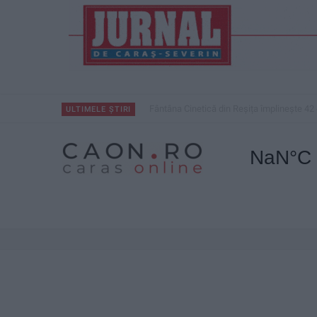
Fântâna Cinetică din Reșița împlinește 42 
ULTIMELE ȘTIRI