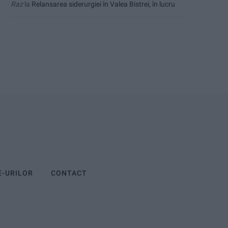
Raz
la
Relansarea siderurgiei în Valea Bistrei, în lucru
E-URILOR
CONTACT