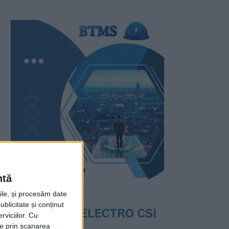
ntă
rile, și procesăm date
ublicitate și conținut
viciilor.
Cu
ție prin scanarea