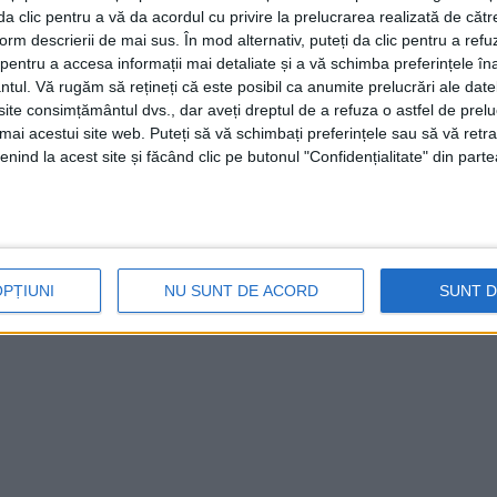
i da clic pentru a vă da acordul cu privire la prelucrarea realizată de cătr
form descrierii de mai sus. În mod alternativ, puteți da clic pentru a refu
entru a accesa informații mai detaliate și a vă schimba preferințele în
ntul.
Vă rugăm să rețineți că este posibil ca anumite prelucrări ale date
te consimțământul dvs., dar aveți dreptul de a refuza o astfel de prelu
umai acestui site web. Puteți să vă schimbați preferințele sau să vă ret
nind la acest site și făcând clic pe butonul "Confidențialitate" din parte
OPȚIUNI
NU SUNT DE ACORD
SUNT 