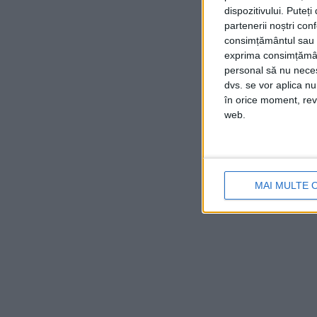
dispozitivului. Puteț
partenerii noștri con
consimțământul sau p
exprima consimțămâ
personal să nu necesi
dvs. se vor aplica n
în orice moment, reve
web.
MAI MULTE 