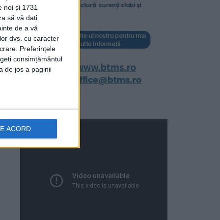
e noi și 1731
za să vă dați
ainte de a vă
lor dvs. cu caracter
crare. Preferințele
rageți consimțământul
a de jos a paginii
DE ACORD