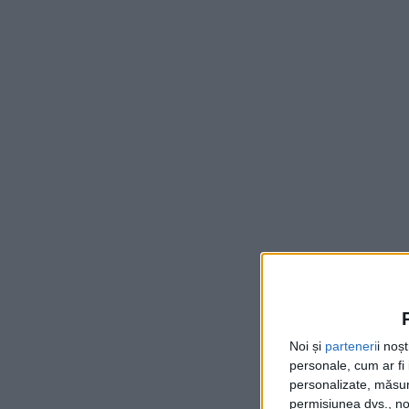
Noi și
parteneri
i noș
personale, cum ar fi i
personalizate, măsura
permisiunea dvs., noi