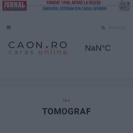
S
e
a
r
c
h
f
TAG
TOMOGRAF
o
r