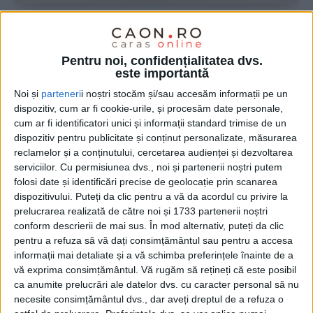
ŞTIRILE JUDEŢULUI CARAŞ-SEVERIN
Pentru noi, confidențialitatea dvs.
IMPORTANT! IMPORTANT!
este importantă
IMPORTANT!
Noi și
parteneri
i noștri stocăm și/sau accesăm informații pe un
dispozitiv, cum ar fi cookie-urile, și procesăm date personale,
19 APRILIE 2024, 12:10 PM
1 MINUT DE CITIRE
cum ar fi identificatori unici și informații standard trimise de un
dispozitiv pentru publicitate și conținut personalizate, măsurarea
REȘIȚA. În perioada 22 aprilie – 12 mai,
reclamelor și a conținutului, cercetarea audienței și dezvoltarea
clinica Bîrsășteanu Imaging Solutions oferă un
serviciilor.
Cu permisiunea dvs., noi și partenerii noștri putem
folosi date și identificări precise de geolocație prin scanarea
discount de 20% pentru investigațiile CT și
dispozitivului. Puteți da clic pentru a vă da acordul cu privire la
RMN, două dintre cele mai avansate tehnologii
prelucrarea realizată de către noi și 1733 partenerii noștri
conform descrierii de mai sus. În mod alternativ, puteți da clic
imagistice disponibile, realizate în regim privat
pentru a refuza să vă dați consimțământul sau pentru a accesa
(contra cost)!
informații mai detaliate și a vă schimba preferințele înainte de a
vă exprima consimțământul.
Vă rugăm să rețineți că este posibil
ca anumite prelucrări ale datelor dvs. cu caracter personal să nu
necesite consimțământul dvs., dar aveți dreptul de a refuza o