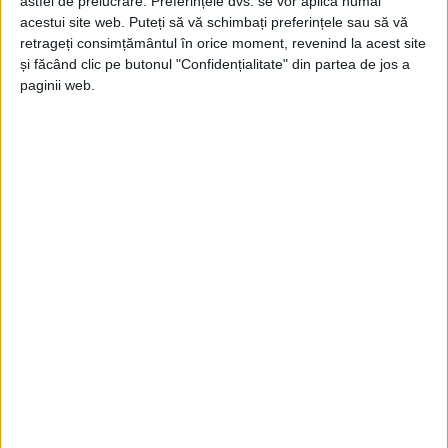
astfel de prelucrare. Preferințele dvs. se vor aplica numai
acestui site web. Puteți să vă schimbați preferințele sau să vă
retrageți consimțământul în orice moment, revenind la acest site
și făcând clic pe butonul "Confidențialitate" din partea de jos a
paginii web.
ŞTIRILE JUDEŢULUI CARAŞ-SEVERIN
Bîrsășteanu Imaging Solutions Resita–
Profesionalism și experiență
6 SEPTEMBRIE 2023, 10:26 AM
2 MINUTE DE CITIRE