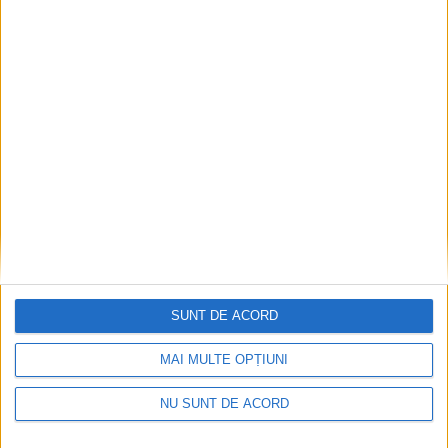
Tomograf de ultimă generație la
Spitalul Județean Reșița
12 DECEMBRIE 2020, 11:16 AM
2 MINUTE DE CITIRE
REȘIȚA – Aparatul a ajuns încă de ieri la cea mai mare unitate
spitalicească din Caraș-Severin, în cadrul unui proiect
transfrontalier. A ajuns cu o întârziere de aproape doi ani, fapt
remarcat și de președintele Consiliului Județean, Romeo
Dunca, dar mai bine mai târziu decât niciodată, așa cum spune
o veche zicală românească!
SUNT DE ACORD
MAI MULTE OPȚIUNI
NU SUNT DE ACORD