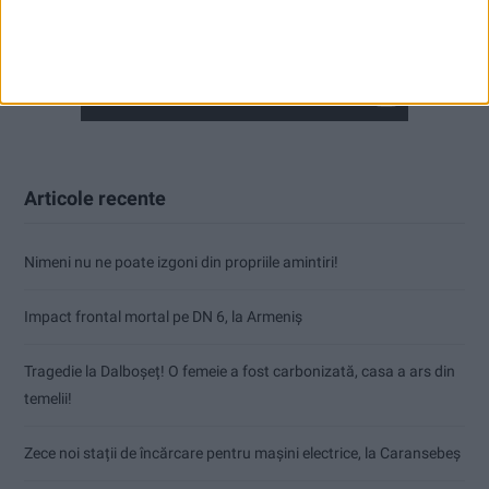
Articole recente
Nimeni nu ne poate izgoni din propriile amintiri!
Impact frontal mortal pe DN 6, la Armeniș
Tragedie la Dalboşeț! O femeie a fost carbonizată, casa a ars din
temelii!
Zece noi stații de încărcare pentru mașini electrice, la Caransebeș