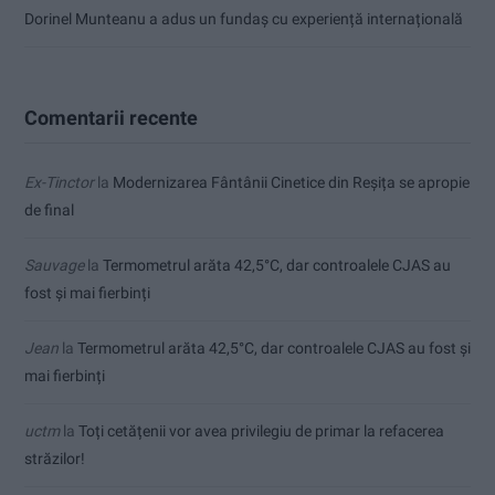
Dorinel Munteanu a adus un fundaș cu experiență internațională
Comentarii recente
Ex-Tinctor
la
Modernizarea Fântânii Cinetice din Reșița se apropie
de final
Sauvage
la
Termometrul arăta 42,5°C, dar controalele CJAS au
fost și mai fierbinți
Jean
la
Termometrul arăta 42,5°C, dar controalele CJAS au fost și
mai fierbinți
uctm
la
Toți cetățenii vor avea privilegiu de primar la refacerea
străzilor!