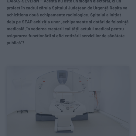
CARAŞ-SEVERIN – Acesta nu este un slogan electoral, ci un
proiect în cadrul căruia Spitalul Județean de Urgență Reșița va
achiziționa două echipamente radiologice. Spitalul a inițiat
deja pe SEAP achiziția unor „echipamente și dotări de folosință
medicală, în vederea creșterii calității actului medical pentru
asigurarea funcționării și eficientizării serviciilor de sănătate
publică“!