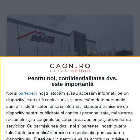
:
Pentru noi, confidențialitatea dvs.
este importantă
Noi și
parteneri
i noștri stocăm și/sau accesăm informații pe un
dispozitiv, cum ar fi cookie-urile, și procesăm date personale,
cum ar fi identificatori unici și informații standard trimise de un
dispozitiv pentru publicitate și conținut personalizate, măsurarea
reclamelor și a conținutului, cercetarea audienței și dezvoltarea
ŞTIRILE JUDEŢULUI CARAŞ-SEVERIN
serviciilor.
Cu permisiunea dvs., noi și partenerii noștri putem
folosi date și identificări precise de geolocație prin scanarea
DACUS se deschide mâine, cu cele mai
dispozitivului. Puteți da clic pentru a vă da acordul cu privire la