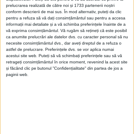
mici prețuri!
prelucrarea realizată de către noi și 1733 partenerii noștri
conform descrierii de mai sus. În mod alternativ, puteți da clic
25 MAI 2023, 05:50 PM
2 MINUTE DE CITIRE
pentru a refuza să vă dați consimțământul sau pentru a accesa
informații mai detaliate și a vă schimba preferințele înainte de a
REȘIȚA – Reșițenii se pot convinge despre acest lucru dând o
vă exprima consimțământul.
Vă rugăm să rețineți că este posibil
tură printre raioanele magazinului de bricolaj!
ca anumite prelucrări ale datelor dvs. cu caracter personal să nu
necesite consimțământul dvs., dar aveți dreptul de a refuza o
astfel de prelucrare. Preferințele dvs. se vor aplica numai
acestui site web. Puteți să vă schimbați preferințele sau să vă
retrageți consimțământul în orice moment, revenind la acest site
și făcând clic pe butonul "Confidențialitate" din partea de jos a
Arhive
paginii web.
A
r
h
i
v
e