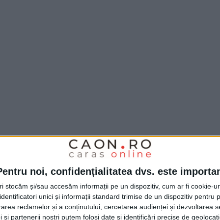
Pentru noi, confidențialitatea dvs. este importa
tri stocăm și/sau accesăm informații pe un dispozitiv, cum ar fi cookie-u
dentificatori unici și informații standard trimise de un dispozitiv pentru p
rea reclamelor și a conținutului, cercetarea audienței și dezvoltarea ser
 și partenerii noștri putem folosi date și identificări precise de geoloca