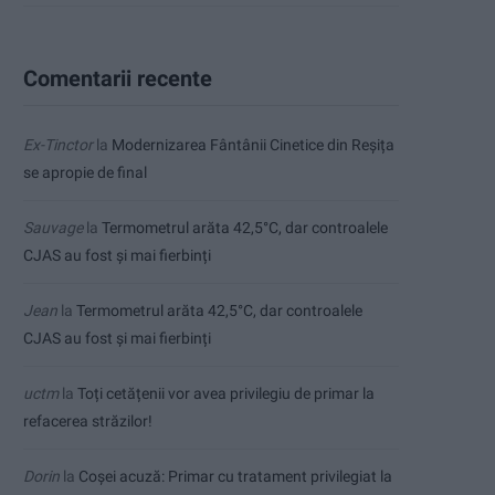
Comentarii recente
Ex-Tinctor
la
Modernizarea Fântânii Cinetice din Reșița
se apropie de final
Sauvage
la
Termometrul arăta 42,5°C, dar controalele
CJAS au fost și mai fierbinți
Jean
la
Termometrul arăta 42,5°C, dar controalele
CJAS au fost și mai fierbinți
uctm
la
Toți cetățenii vor avea privilegiu de primar la
refacerea străzilor!
Dorin
la
Coșei acuză: Primar cu tratament privilegiat la