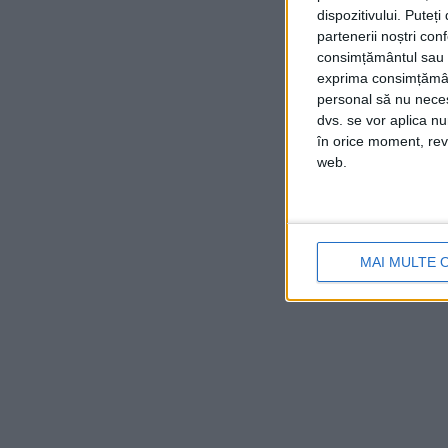
dispozitivului. Puteț
partenerii noștri con
consimțământul sau p
exprima consimțămâ
personal să nu necesi
dvs. se vor aplica n
în orice moment, reve
web.
MAI MULTE 