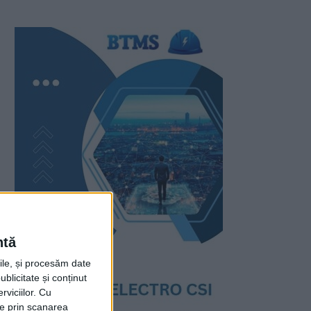
ntă
rile, și procesăm date
ublicitate și conținut
viciilor.
Cu
ție prin scanarea