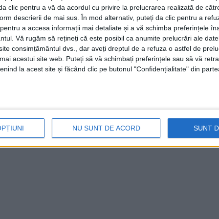
i da clic pentru a vă da acordul cu privire la prelucrarea realizată de cătr
form descrierii de mai sus. În mod alternativ, puteți da clic pentru a refu
entru a accesa informații mai detaliate și a vă schimba preferințele în
ntul.
Vă rugăm să rețineți că este posibil ca anumite prelucrări ale date
te consimțământul dvs., dar aveți dreptul de a refuza o astfel de prelu
umai acestui site web. Puteți să vă schimbați preferințele sau să vă ret
nind la acest site și făcând clic pe butonul "Confidențialitate" din parte
OPȚIUNI
NU SUNT DE ACORD
SUNT 