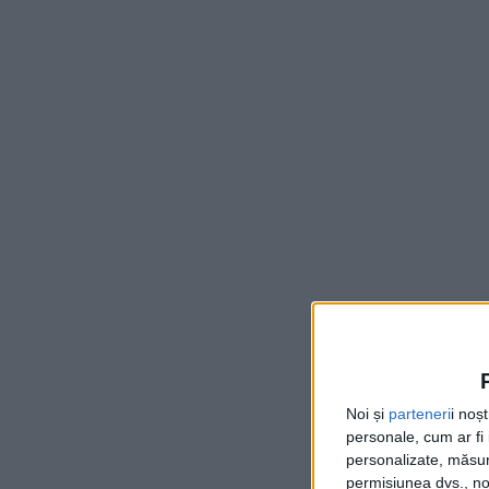
Noi și
parteneri
i noș
personale, cum ar fi i
personalizate, măsura
permisiunea dvs., noi