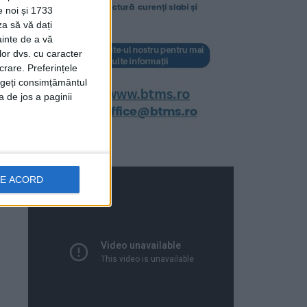
e noi și 1733
za să vă dați
ainte de a vă
lor dvs. cu caracter
crare. Preferințele
rageți consimțământul
a de jos a paginii
DE ACORD