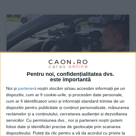
:
Pentru noi, confidențialitatea dvs.
este importantă
Noi și
parteneri
i noștri stocăm și/sau accesăm informații pe un
dispozitiv, cum ar fi cookie-urile, și procesăm date personale,
ŞTIRILE JUDEŢULUI CARAŞ-SEVERIN
cum ar fi identificatori unici și informații standard trimise de un
dispozitiv pentru publicitate și conținut personalizate, măsurarea
Au depășit limita de viteză cu 70 km/h!
reclamelor și a conținutului, cercetarea audienței și dezvoltarea
serviciilor.
Cu permisiunea dvs., noi și partenerii noștri putem
9 AUGUST 2024, 04:54 PM
2 MINUTE DE CITIRE
folosi date și identificări precise de geolocație prin scanarea
dispozitivului. Puteți da clic pentru a vă da acordul cu privire la