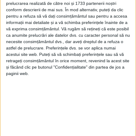
CARAȘ-SEVERIN – Este isprava pe care au făcut-o 2 dintre cei 6
prelucrarea realizată de către noi și 1733 partenerii noștri
conducători auto care au rămas fără permis, în cadrul unei
conform descrierii de mai sus. În mod alternativ, puteți da clic
acțiuni de 4 ore, soldate cu 40 de amenzi pentru viteză
pentru a refuza să vă dați consimțământul sau pentru a accesa
excesivă!
informații mai detaliate și a vă schimba preferințele înainte de a
vă exprima consimțământul.
Vă rugăm să rețineți că este posibil
ca anumite prelucrări ale datelor dvs. cu caracter personal să nu
necesite consimțământul dvs., dar aveți dreptul de a refuza o
astfel de prelucrare. Preferințele dvs. se vor aplica numai
acestui site web. Puteți să vă schimbați preferințele sau să vă
Arhive
retrageți consimțământul în orice moment, revenind la acest site
și făcând clic pe butonul "Confidențialitate" din partea de jos a
paginii web.
A
r
h
i
v
e