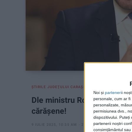
ŞTIRILE JUDEŢULUI CARAŞ-SEVERIN
Noi și
parteneri
i noș
Dle ministru Rogobete, luați 
personale, cum ar fi i
personalizate, măsura
cărășene!
permisiunea dvs., noi
dispozitivului. Puteț
partenerii noștri con
9 IULIE 2025, 10:35 AM
2 MINUTE DE CITIRE
consimțământul sau p