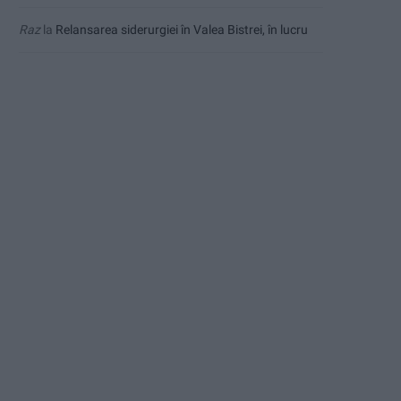
Raz
la
Relansarea siderurgiei în Valea Bistrei, în lucru