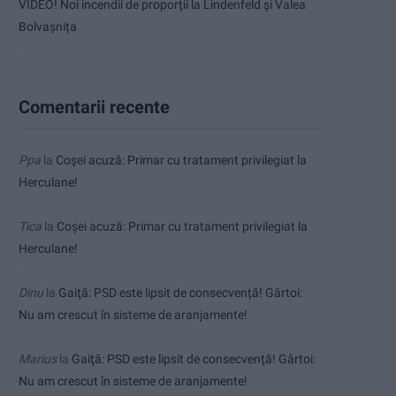
VIDEO! Noi incendii de proporții la Lindenfeld și Valea
Bolvașnița
Comentarii recente
Ppa
la
Coșei acuză: Primar cu tratament privilegiat la
Herculane!
Tica
la
Coșei acuză: Primar cu tratament privilegiat la
Herculane!
Dinu
la
Gaiţă: PSD este lipsit de consecvență! Gârtoi:
Nu am crescut în sisteme de aranjamente!
Marius
la
Gaiţă: PSD este lipsit de consecvență! Gârtoi:
Nu am crescut în sisteme de aranjamente!