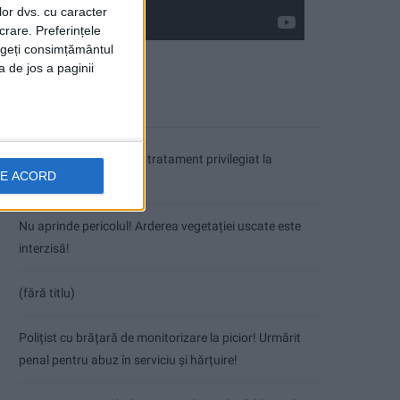
lor dvs. cu caracter
crare. Preferințele
rageți consimțământul
a de jos a paginii
Articole recente
Coșei acuză: Primar cu tratament privilegiat la
DE ACORD
Herculane!
Nu aprinde pericolul! Arderea vegetației uscate este
interzisă!
(fără titlu)
Polițist cu brățară de monitorizare la picior! Urmărit
penal pentru abuz în serviciu și hărțuire!