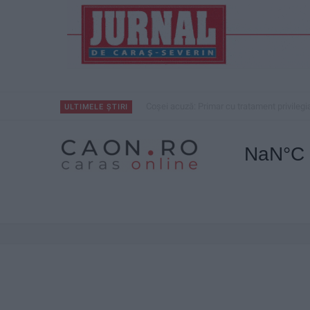
Coșei acuză: Primar cu tratament privilegi
ULTIMELE ȘTIRI