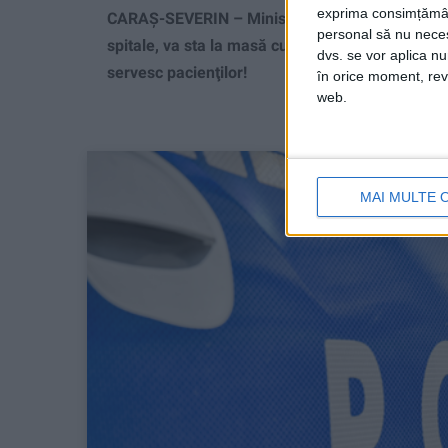
exprima consimțămâ
CARAȘ-SEVERIN – Ministrul Sănătăţii, cărășean
personal să nu necesi
spitale, va sta la masă cu managerul spitalului 
dvs. se vor aplica n
servesc pacienţilor!
în orice moment, reve
web.
MAI MULTE 