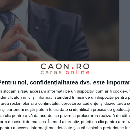
Pentru noi, confidențialitatea dvs. este importa
tri stocăm și/sau accesăm informații pe un dispozitiv, cum ar fi cookie-u
masa și în spitalele
dentificatori unici și informații standard trimise de un dispozitiv pentru p
rea reclamelor și a conținutului, cercetarea audienței și dezvoltarea ser
 și partenerii noștri putem folosi date și identificări precise de geoloca
i da clic pentru a vă da acordul cu privire la prelucrarea realizată de cătr
form descrierii de mai sus. În mod alternativ, puteți da clic pentru a refu
entru a accesa informații mai detaliate și a vă schimba preferințele în