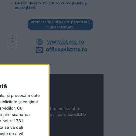
ntă
rile, și procesăm date
ublicitate și conținut
viciilor.
Cu
ție prin scanarea
e noi și 1731
za să vă dați
ainte de a vă