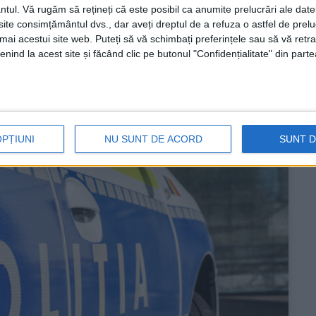
ntul.
Vă rugăm să rețineți că este posibil ca anumite prelucrări ale date
ul Alexandru Rogobete, a declarat că va merge în
te consimțământul dvs., dar aveți dreptul de a refuza o astfel de prelu
şi vor mânca amândoi din porţia pe care spitalele o
umai acestui site web. Puteți să vă schimbați preferințele sau să vă ret
nind la acest site și făcând clic pe butonul "Confidențialitate" din parte
OPȚIUNI
NU SUNT DE ACORD
SUNT 