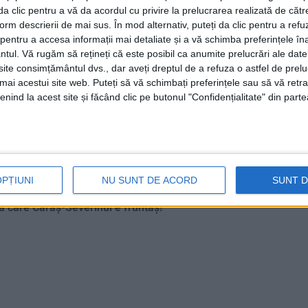
i da clic pentru a vă da acordul cu privire la prelucrarea realizată de cătr
form descrierii de mai sus. În mod alternativ, puteți da clic pentru a refu
entru a accesa informații mai detaliate și a vă schimba preferințele în
ntul.
Vă rugăm să rețineți că este posibil ca anumite prelucrări ale date
te consimțământul dvs., dar aveți dreptul de a refuza o astfel de prelu
umai acestui site web. Puteți să vă schimbați preferințele sau să vă ret
litul pe pădurile
nind la acest site și făcând clic pe butonul "Confidențialitate" din parte
OPȚIUNI
NU SUNT DE ACORD
SUNT 
curioase să afle cine și ce mai taie din ele, ci din
la care Caraș-Severinul e fruntaș!