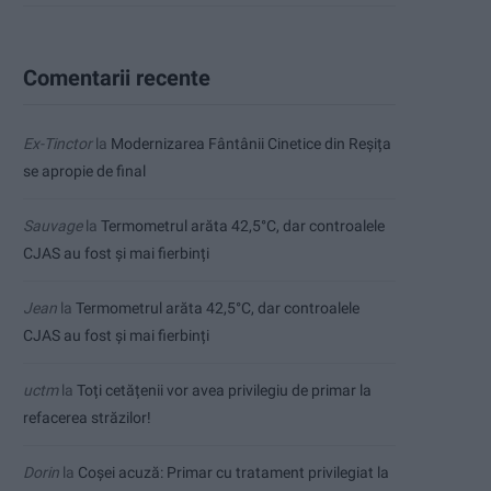
Comentarii recente
Ex-Tinctor
la
Modernizarea Fântânii Cinetice din Reșița
se apropie de final
Sauvage
la
Termometrul arăta 42,5°C, dar controalele
CJAS au fost și mai fierbinți
Jean
la
Termometrul arăta 42,5°C, dar controalele
CJAS au fost și mai fierbinți
uctm
la
Toți cetățenii vor avea privilegiu de primar la
refacerea străzilor!
Dorin
la
Coșei acuză: Primar cu tratament privilegiat la