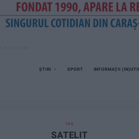
e de an în șantier
ȘTIRI
SPORT
INFORMAŢII (IN)UTI
TAG
SATELIT