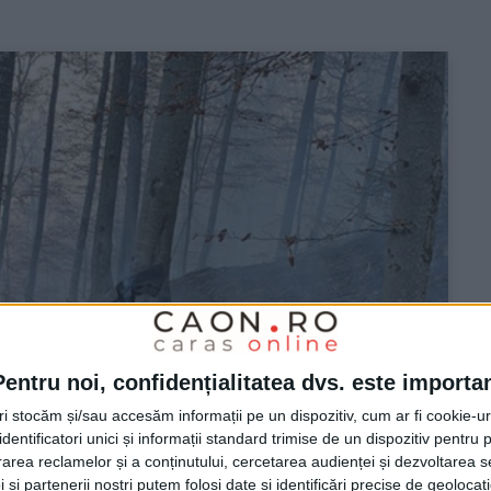
Pentru noi, confidențialitatea dvs. este importa
tri stocăm și/sau accesăm informații pe un dispozitiv, cum ar fi cookie-u
dentificatori unici și informații standard trimise de un dispozitiv pentru p
rea reclamelor și a conținutului, cercetarea audienței și dezvoltarea ser
 și partenerii noștri putem folosi date și identificări precise de geoloca