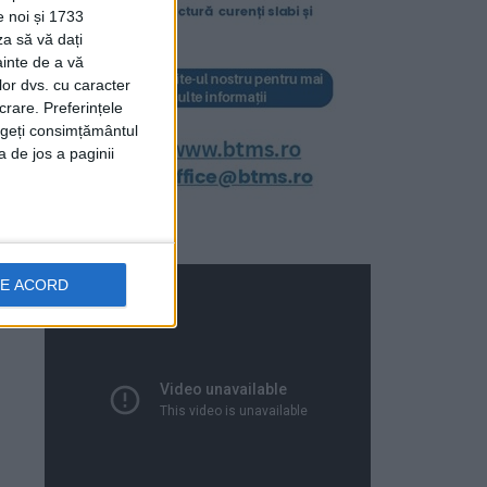
e noi și 1733
za să vă dați
ainte de a vă
lor dvs. cu caracter
crare. Preferințele
rageți consimțământul
a de jos a paginii
DE ACORD