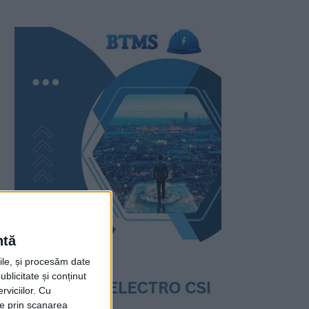
ntă
rile, și procesăm date
ublicitate și conținut
viciilor.
Cu
ție prin scanarea