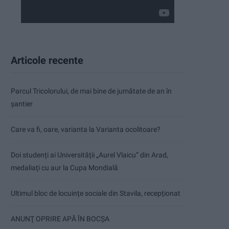
Articole recente
Parcul Tricolorului, de mai bine de jumătate de an în
șantier
Care va fi, oare, varianta la Varianta ocolitoare?
Doi studenți ai Universității „Aurel Vlaicu” din Arad,
medaliați cu aur la Cupa Mondială
Ultimul bloc de locuințe sociale din Stavila, recepționat
ANUNŢ OPRIRE APĂ ÎN BOCȘA