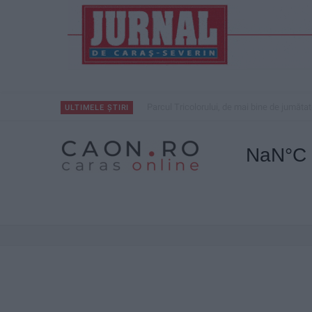
Parcul Tricolorului, de mai bine de jumătat
ULTIMELE ȘTIRI