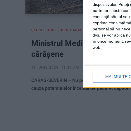
dispozitivului. Puteț
partenerii noștri con
consimțământul sau p
exprima consimțămâ
personal să nu necesi
ŞTIRILE JUDEŢULUI CARAŞ-SEVERIN
dvs. se vor aplica n
Ministrul Mediului pune sate
în orice moment, reve
web.
cărășene
15 IUNIE 2025, 11:20 AM
2 MINUTE DE CITIRE
MAI MULTE 
CARAȘ-SEVERIN – Nu pentru că autoritățile ar fi 
cauza potențialelor incendii de pădure, capitol 