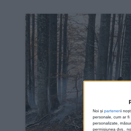
Noi și
parteneri
i noș
personale, cum ar fi i
personalizate, măsura
permisiunea dvs., noi