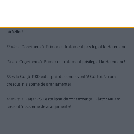
Comentarii recente
uctm
la
Toți cetățenii vor avea privilegiu de primar la refacerea
străzilor!
Dorin
la
Coșei acuză: Primar cu tratament privilegiat la Herculane!
Tica
la
Coșei acuză: Primar cu tratament privilegiat la Herculane!
Dinu
la
Gaiţă: PSD este lipsit de consecvență! Gârtoi: Nu am
crescut în sisteme de aranjamente!
Marius
la
Gaiţă: PSD este lipsit de consecvență! Gârtoi: Nu am
crescut în sisteme de aranjamente!