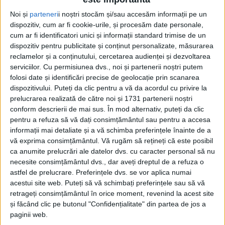
Noi și
parteneri
i noștri stocăm și/sau accesăm informații pe un
CARAȘ-SEVERIN – Activitățile de livrare către primării a
dispozitiv, cum ar fi cookie-urile, și procesăm date personale,
pachetelor cu alimente aferente Programului Operațional
cum ar fi identificatori unici și informații standard trimise de un
Ajutorarea Persoanelor Defavorizate (POAD) s-au încheiat!
dispozitiv pentru publicitate și conținut personalizate, măsurarea
reclamelor și a conținutului, cercetarea audienței și dezvoltarea
serviciilor.
Cu permisiunea dvs., noi și partenerii noștri putem
folosi date și identificări precise de geolocație prin scanarea
dispozitivului. Puteți da clic pentru a vă da acordul cu privire la
prelucrarea realizată de către noi și 1731 partenerii noștri
conform descrierii de mai sus. În mod alternativ, puteți da clic
pentru a refuza să vă dați consimțământul sau pentru a accesa
informații mai detaliate și a vă schimba preferințele înainte de a
vă exprima consimțământul.
Vă rugăm să rețineți că este posibil
ca anumite prelucrări ale datelor dvs. cu caracter personal să nu
necesite consimțământul dvs., dar aveți dreptul de a refuza o
astfel de prelucrare. Preferințele dvs. se vor aplica numai
acestui site web. Puteți să vă schimbați preferințele sau să vă
retrageți consimțământul în orice moment, revenind la acest site
și făcând clic pe butonul "Confidențialitate" din partea de jos a
paginii web.