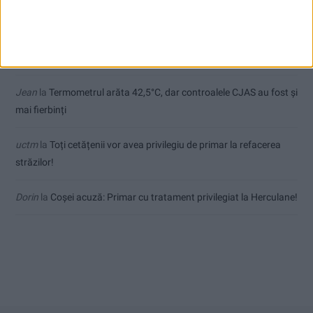
de final
Sauvage
la
Termometrul arăta 42,5°C, dar controalele CJAS au
fost și mai fierbinți
Jean
la
Termometrul arăta 42,5°C, dar controalele CJAS au fost și
mai fierbinți
uctm
la
Toți cetățenii vor avea privilegiu de primar la refacerea
străzilor!
Dorin
la
Coșei acuză: Primar cu tratament privilegiat la Herculane!