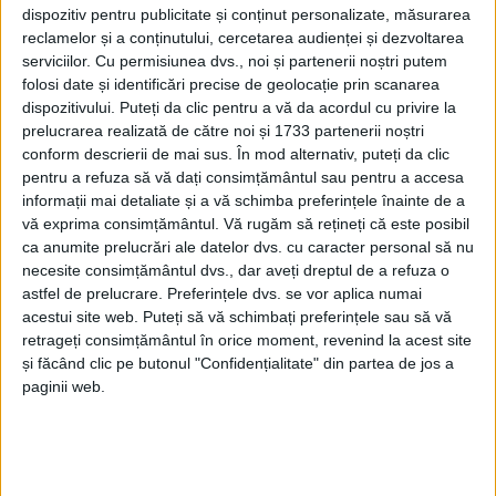
dispozitiv pentru publicitate și conținut personalizate, măsurarea
CARAȘ-SEVERIN – V-am mai spus că dacă am avea totul în
reclamelor și a conținutului, cercetarea audienței și dezvoltarea
viaţă nu am şti ce să facem cu el, nu am avea unde să îl punem,
serviciilor.
Cu permisiunea dvs., noi și partenerii noștri putem
folosi date și identificări precise de geolocație prin scanarea
nu am cunoaşte micile bucurii ce le oferă frământarea de a-l
dispozitivului. Puteți da clic pentru a vă da acordul cu privire la
căuta. Cum am putea vedea curcubeul dacă nu am suporta
prelucrarea realizată de către noi și 1733 partenerii noștri
ploaia? Cum ne-am bucura de ceea ce suntem dacă alţii nu ar
conform descrierii de mai sus. În mod alternativ, puteți da clic
încerca să ne facă să fim altfel? Cum am simţi limitele dacă nu
pentru a refuza să vă dați consimțământul sau pentru a accesa
am încerca să le depăşim?
informații mai detaliate și a vă schimba preferințele înainte de a
vă exprima consimțământul.
Vă rugăm să rețineți că este posibil
ca anumite prelucrări ale datelor dvs. cu caracter personal să nu
necesite consimțământul dvs., dar aveți dreptul de a refuza o
astfel de prelucrare. Preferințele dvs. se vor aplica numai
acestui site web. Puteți să vă schimbați preferințele sau să vă
retrageți consimțământul în orice moment, revenind la acest site
și făcând clic pe butonul "Confidențialitate" din partea de jos a
paginii web.