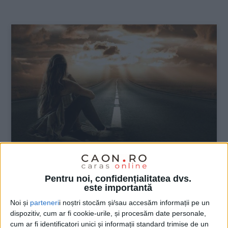
:
ŞTIRILE JUDEŢULUI CARAŞ-SEVERIN
Pentru noi, confidențialitatea dvs.
Să privim dincolo de ceea ce nu
este importantă
înțelegem
Noi și
parteneri
i noștri stocăm și/sau accesăm informații pe un
dispozitiv, cum ar fi cookie-urile, și procesăm date personale,
28 APRILIE 2024, 06:10 PM
3 MINUTE DE CITIRE
cum ar fi identificatori unici și informații standard trimise de un