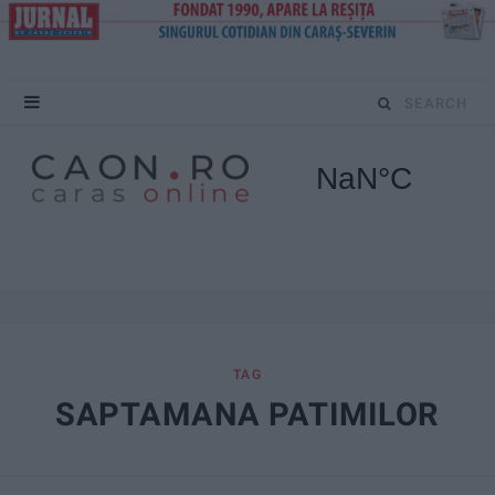
S
e
a
r
c
h
f
TAG
SAPTAMANA PATIMILOR
o
r