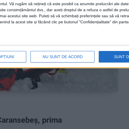
ntul.
Vă rugăm să rețineți că este posibil ca anumite prelucrări ale date
te consimțământul dvs., dar aveți dreptul de a refuza o astfel de prelu
umai acestui site web. Puteți să vă schimbați preferințele sau să vă ret
nind la acest site și făcând clic pe butonul "Confidențialitate" din parte
OPȚIUNI
NU SUNT DE ACORD
SUNT 
Caransebeș, prima