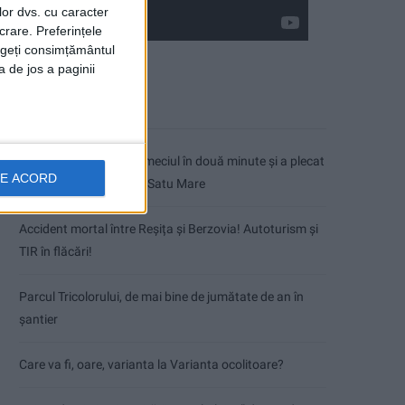
lor dvs. cu caracter
crare. Preferințele
rageți consimțământul
a de jos a paginii
Articole recente
CSM Reșița a rezolvat meciul în două minute și a plecat
DE ACORD
cu toate punctele de la Satu Mare
Accident mortal între Reșița și Berzovia! Autoturism și
TIR în flăcări!
Parcul Tricolorului, de mai bine de jumătate de an în
șantier
Care va fi, oare, varianta la Varianta ocolitoare?