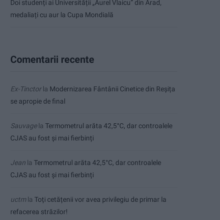
Doi studenți ai Universității „Aurel Vlaicu” din Arad,
medaliați cu aur la Cupa Mondială
Comentarii recente
Ex-Tinctor
la
Modernizarea Fântânii Cinetice din Reșița
se apropie de final
Sauvage
la
Termometrul arăta 42,5°C, dar controalele
CJAS au fost și mai fierbinți
Jean
la
Termometrul arăta 42,5°C, dar controalele
CJAS au fost și mai fierbinți
uctm
la
Toți cetățenii vor avea privilegiu de primar la
refacerea străzilor!