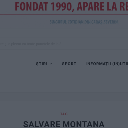
toturism și TIR în flăcări!
ȘTIRI
SPORT
INFORMAŢII (IN)UTI
TAG
SALVARE MONTANA