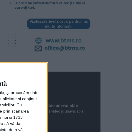
ntă
rile, și procesăm date
ublicitate și conținut
viciilor.
Cu
ție prin scanarea
e noi și 1733
za să vă dați
ainte de a vă