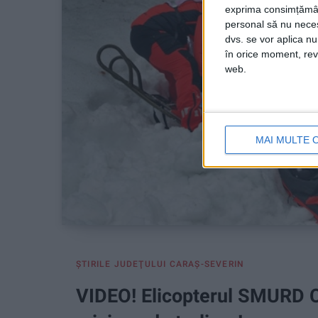
exprima consimțămâ
personal să nu necesi
dvs. se vor aplica n
în orice moment, reve
web.
MAI MULTE 
ŞTIRILE JUDEŢULUI CARAŞ-SEVERIN
VIDEO! Elicopterul SMURD 