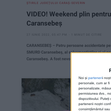
ŞTIRILE JUDEŢULUI CARAŞ-SEVERIN
VIDEO! Weekend plin pentr
Caransebeș
27 IUNIE 2022, 05:47 PM
1 MINUT DE CITIRE
CARANSEBEȘ – Patru persoane accidentate pe mu
SMURD Caransebeș, al salvamontiștilor și al p
Caransebeș. A fost nevoie de folosirea troliulu
Noi și
parteneri
i noș
personale, cum ar fi i
personalizate, măsura
permisiunea dvs., noi
dispozitivului. Puteț
partenerii noștri con
consimțământul sau p