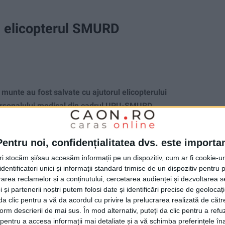
u elicopterul SMURD
nte au fost salvate cu ajutorul elicopterului
ersonalului medical din cadrul UPU-SMURD
i pentru recuperarea celor patru persoane accidentate!
Pentru noi, confidențialitatea dvs. este importa
tri stocăm și/sau accesăm informații pe un dispozitiv, cum ar fi cookie-u
dentificatori unici și informații standard trimise de un dispozitiv pentru p
rea reclamelor și a conținutului, cercetarea audienței și dezvoltarea ser
 și partenerii noștri putem folosi date și identificări precise de geoloca
i da clic pentru a vă da acordul cu privire la prelucrarea realizată de cătr
form descrierii de mai sus. În mod alternativ, puteți da clic pentru a refu
entru a accesa informații mai detaliate și a vă schimba preferințele în