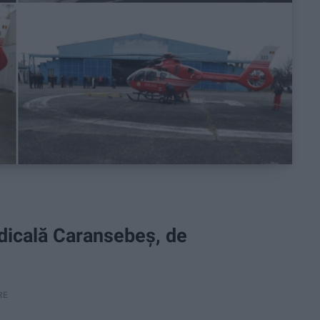
icală Caransebeș, de
RE