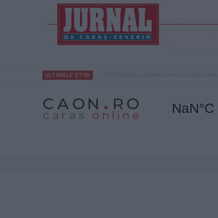
Accident mortal între Reșița și Berzovia! Au
ULTIMELE ȘTIRI