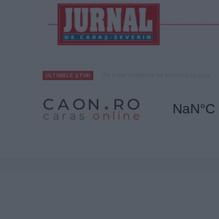
Pe toate șantierele se lucrează cu spor
ULTIMELE ȘTIRI