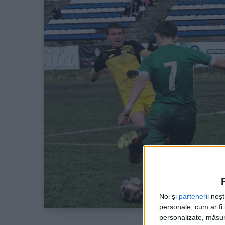
Noi și
parteneri
i noș
personale, cum ar fi i
personalizate, măsura