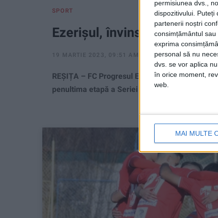
permisiunea dvs., noi
SPORT
dispozitivului. Puteț
partenerii noștri con
Ezerișul, învins din două co
consimțământul sau p
exprima consimțămâ
personal să nu necesi
19 MARTIE 2023, 09:51 AM
2 MINUTE DE CITIRE
dvs. se vor aplica n
în orice moment, reve
REȘIȚA – FC Progresul Ezeriș a pierdut vineri, 
web.
penultima etapă a Seriei a VII-a a Ligii 3!
MAI MULTE 