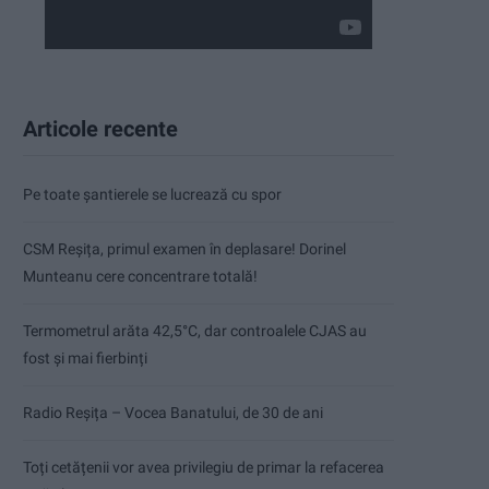
Articole recente
Pe toate șantierele se lucrează cu spor
CSM Reșița, primul examen în deplasare! Dorinel
Munteanu cere concentrare totală!
Termometrul arăta 42,5°C, dar controalele CJAS au
fost și mai fierbinți
Radio Reșița – Vocea Banatului, de 30 de ani
Toți cetățenii vor avea privilegiu de primar la refacerea