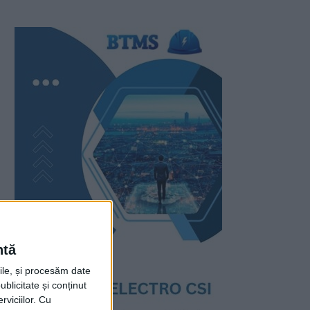
ntă
rile, și procesăm date
ublicitate și conținut
viciilor.
Cu