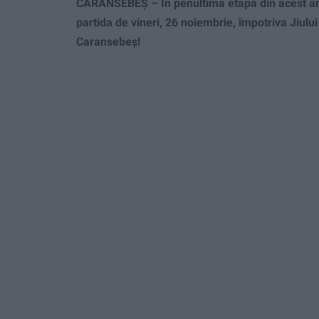
CARANSEBEȘ – În penultima etapă din acest an, 
partida de vineri, 26 noiembrie, împotriva Jiului
Caransebeș!