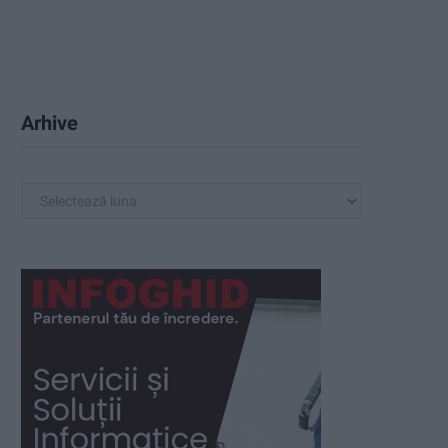
Arhive
A
r
h
i
v
e