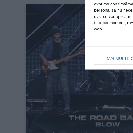
exprima consimțămâ
personal să nu necesi
dvs. se vor aplica n
în orice moment, reve
web.
MAI MULTE 