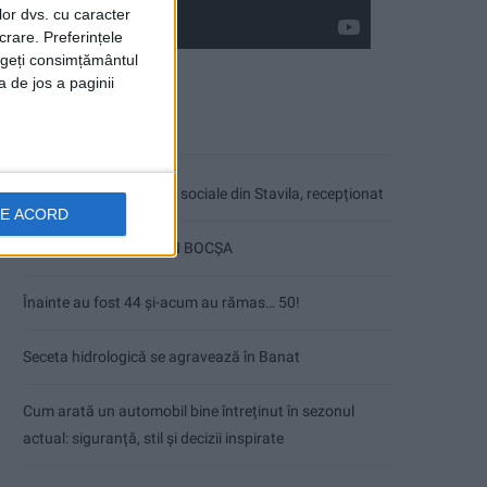
lor dvs. cu caracter
crare. Preferințele
rageți consimțământul
a de jos a paginii
Articole recente
Ultimul bloc de locuințe sociale din Stavila, recepționat
DE ACORD
ANUNŢ OPRIRE APĂ ÎN BOCȘA
Înainte au fost 44 și-acum au rămas… 50!
Seceta hidrologică se agravează în Banat
Cum arată un automobil bine întreținut în sezonul
actual: siguranță, stil și decizii inspirate