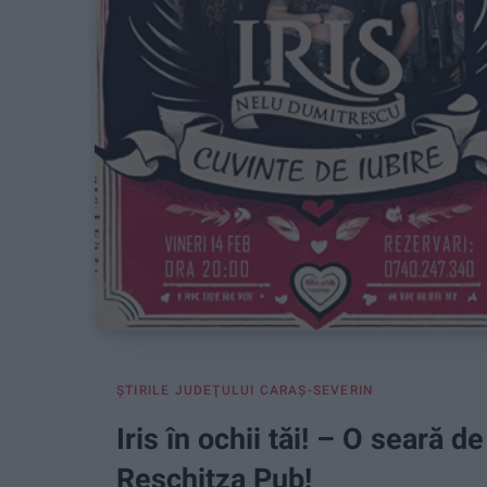
ŞTIRILE JUDEŢULUI CARAŞ-SEVERIN
Iris în ochii tăi! – O seară d
Reschitza Pub!