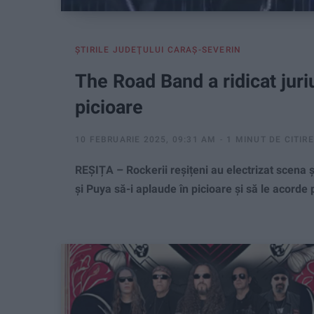
ŞTIRILE JUDEŢULUI CARAŞ-SEVERIN
The Road Band a ridicat juriu
picioare
10 FEBRUARIE 2025, 09:31 AM
1 MINUT DE CITIRE
REȘIȚA – Rockerii reșițeni au electrizat scena ș
și Puya să-i aplaude în picioare și să le acorde