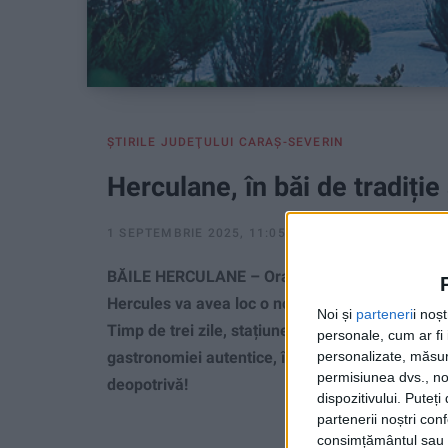
ŞTIRILE JUDEŢULUI CARAŞ-SEVERIN
Herculane, în băi de tradiție
1 SEPTEMBRIE 2025, 11:05 AM
2 MINUTE DE CITI
BĂILE HERCULANE – Oraşul se pregăteşte de săr
Hercules va avea loc o nouă ediție a Zilelor or
Noi și
parteneri
i noș
Timp de trei zile, stațiunea va deveni punctul de î
personale, cum ar fi i
gastronomiei autentice, într-o atmosferă de festiv
personalizate, măsura
permisiunea dvs., noi
deopotrivă!
dispozitivului. Puteț
partenerii noștri con
consimțământul sau p