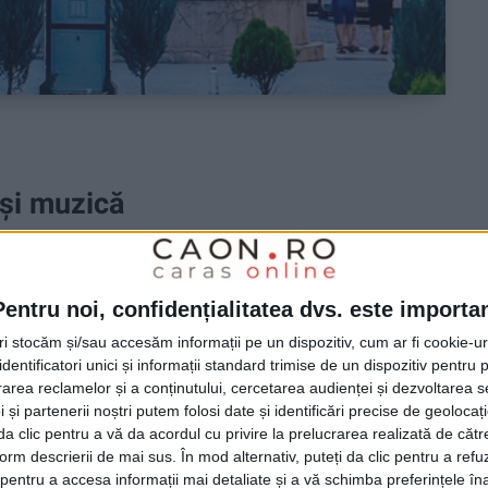
 și muzică
RE
bătoare între 5 și 7 septembrie 2025, când în Piața
Pentru noi, confidențialitatea dvs. este importa
așului, eveniment organizat de Asociația Pro Datina.
tri stocăm și/sau accesăm informații pe un dispozitiv, cum ar fi cookie-u
ntâlnire al tradițiilor, muzicii, artei populare și
dentificatori unici și informații standard trimise de un dispozitiv pentru p
al la care sunt așteptați localnici și turiști
rea reclamelor și a conținutului, cercetarea audienței și dezvoltarea ser
 și partenerii noștri putem folosi date și identificări precise de geoloca
i da clic pentru a vă da acordul cu privire la prelucrarea realizată de cătr
form descrierii de mai sus. În mod alternativ, puteți da clic pentru a refu
entru a accesa informații mai detaliate și a vă schimba preferințele în