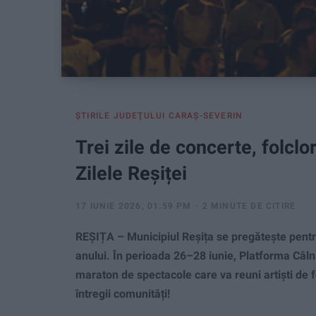
ŞTIRILE JUDEŢULUI CARAŞ-SEVERIN
Trei zile de concerte, folclor
Zilele Reșiței
17 IUNIE 2026, 01:59 PM
2 MINUTE DE CITIRE
REȘIȚA – Municipiul Reșița se pregătește pentr
anului. În perioada 26–28 iunie, Platforma Câlnic
maraton de spectacole care va reuni artiști de f
întregii comunități!