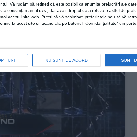
ntul.
Vă rugăm să rețineți că este posibil ca anumite prelucrări ale date
te consimțământul dvs., dar aveți dreptul de a refuza o astfel de prelu
umai acestui site web. Puteți să vă schimbați preferințele sau să vă ret
nind la acest site și făcând clic pe butonul "Confidențialitate" din parte
OPȚIUNI
NU SUNT DE ACORD
SUNT 