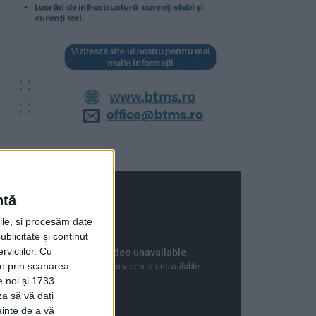
ntă
rile, și procesăm date
ublicitate și conținut
viciilor.
Cu
ție prin scanarea
e noi și 1733
za să vă dați
ainte de a vă