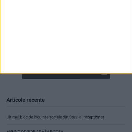
Articole recente
Ultimul bloc de locuințe sociale din Stavila, recepționat
ANUNŢ OPRIRE APĂ ÎN BOCȘA