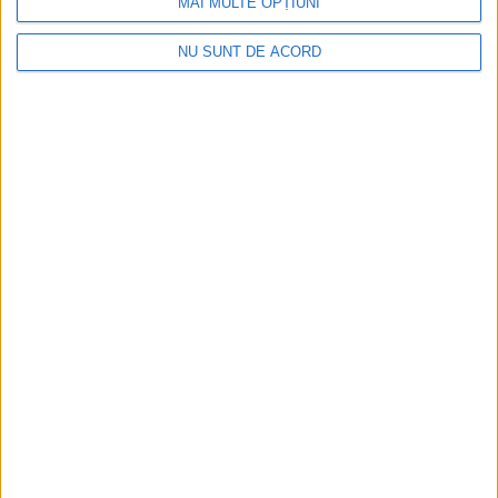
MAI MULTE OPȚIUNI
NU SUNT DE ACORD
ŞTIRILE JUDEŢULUI CARAŞ-SEVERIN
Reșițean reținut pentru furtul a 100.000
de euro
15 NOIEMBRIE 2022, 05:41 PM
1 MINUT DE CITIRE