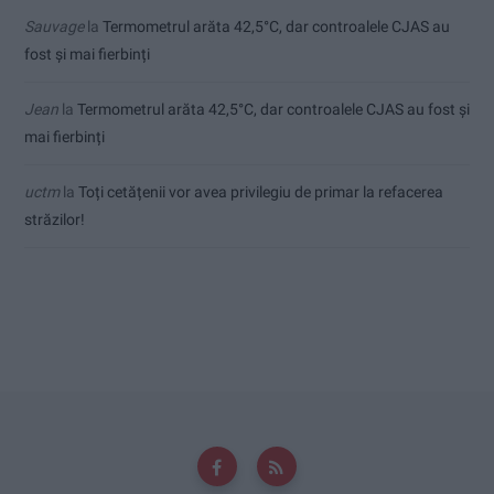
Sauvage
la
Termometrul arăta 42,5°C, dar controalele CJAS au
fost și mai fierbinți
Jean
la
Termometrul arăta 42,5°C, dar controalele CJAS au fost și
mai fierbinți
uctm
la
Toți cetățenii vor avea privilegiu de primar la refacerea
străzilor!