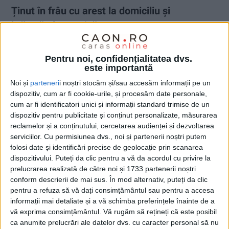
Ținut în frâu cu arest la domiciliu și
brățară electronică
25 NOIEMBRIE 2024, 10:34 AM
1 MINUT DE CITIRE
Pentru noi, confidențialitatea dvs.
este importantă
REȘIȚA – Sunt măsurile luate împotriva unui reșițean de 49 de
ani, care a încălcat prevederile ordinului de protecție, lucru ce i-
Noi și
parteneri
i noștri stocăm și/sau accesăm informații pe un
a adus arestul la domiciliu și supravegherea electronică!
dispozitiv, cum ar fi cookie-urile, și procesăm date personale,
cum ar fi identificatori unici și informații standard trimise de un
dispozitiv pentru publicitate și conținut personalizate, măsurarea
reclamelor și a conținutului, cercetarea audienței și dezvoltarea
serviciilor.
Cu permisiunea dvs., noi și partenerii noștri putem
folosi date și identificări precise de geolocație prin scanarea
dispozitivului. Puteți da clic pentru a vă da acordul cu privire la
prelucrarea realizată de către noi și 1733 partenerii noștri
conform descrierii de mai sus. În mod alternativ, puteți da clic
pentru a refuza să vă dați consimțământul sau pentru a accesa
informații mai detaliate și a vă schimba preferințele înainte de a
vă exprima consimțământul.
Vă rugăm să rețineți că este posibil
ca anumite prelucrări ale datelor dvs. cu caracter personal să nu