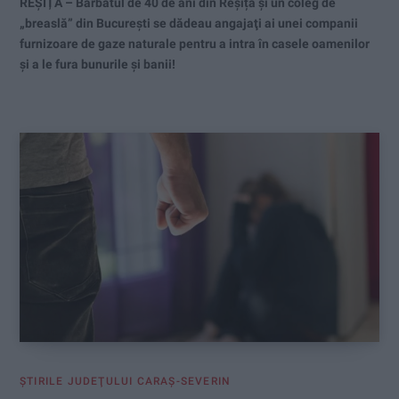
REȘIȚA – Bărbatul de 40 de ani din Reșița și un coleg de
„breaslă” din București se dădeau angajaţi ai unei companii
furnizoare de gaze naturale pentru a intra în casele oamenilor
și a le fura bunurile și banii!
ŞTIRILE JUDEŢULUI CARAŞ-SEVERIN