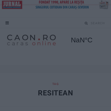
S
e
a
r
c
h
f
TAG
RESITEAN
o
r