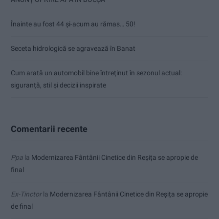
Înainte au fost 44 și-acum au rămas… 50!
Seceta hidrologică se agravează în Banat
Cum arată un automobil bine întreținut în sezonul actual:
siguranță, stil și decizii inspirate
Comentarii recente
Ppa
la
Modernizarea Fântânii Cinetice din Reșița se apropie de
final
Ex-Tinctor
la
Modernizarea Fântânii Cinetice din Reșița se apropie
de final