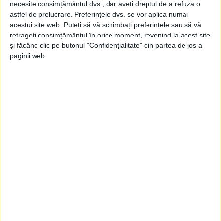
necesite consimțământul dvs., dar aveți dreptul de a refuza o
astfel de prelucrare. Preferințele dvs. se vor aplica numai
acestui site web. Puteți să vă schimbați preferințele sau să vă
retrageți consimțământul în orice moment, revenind la acest site
ŞTIRILE JUDEŢULUI CARAŞ-SEVERIN
și făcând clic pe butonul "Confidențialitate" din partea de jos a
paginii web.
Susținere municipală pentru nou-
născuți
2 IUNIE 2024, 09:51 AM
2 MINUTE DE CITIRE
REȘIȚA – Consilierii reșițeni au aprobat transferul unor
echipamente și materiale către Spitalul Județean de Urgență!