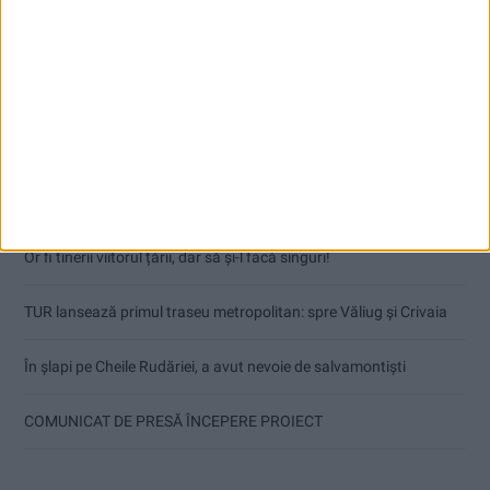
Articole recente
Procuror cărășean reținut după focuri de armă
Or fi tinerii viitorul țării, dar să și-l facă singuri!
TUR lansează primul traseu metropolitan: spre Văliug și Crivaia
În șlapi pe Cheile Rudăriei, a avut nevoie de salvamontiști
COMUNICAT DE PRESĂ ÎNCEPERE PROIECT