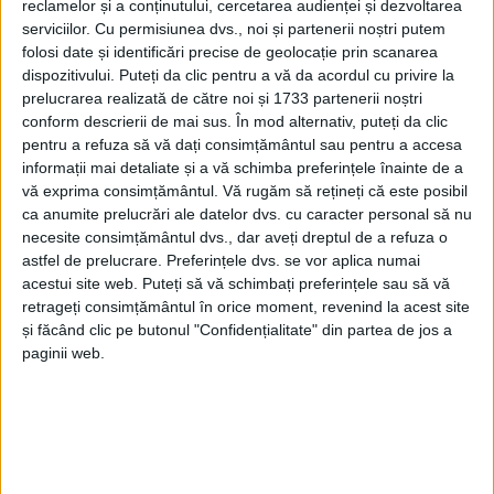
reclamelor și a conținutului, cercetarea audienței și dezvoltarea
ŞTIRILE JUDEŢULUI CARAŞ-SEVERIN
serviciilor.
Cu permisiunea dvs., noi și partenerii noștri putem
Premieră ca un vis așteptat
folosi date și identificări precise de geolocație prin scanarea
dispozitivului. Puteți da clic pentru a vă da acordul cu privire la
prelucrarea realizată de către noi și 1733 partenerii noștri
20 NOIEMBRIE 2023, 04:01 PM
2 MINUTE DE CITIRE
conform descrierii de mai sus. În mod alternativ, puteți da clic
pentru a refuza să vă dați consimțământul sau pentru a accesa
REȘIȚA – Așa descrie regizorul Toma Enache spectacolul pe
informații mai detaliate și a vă schimba preferințele înainte de a
care l-a pus în scenă la Teatrul de Vest!
vă exprima consimțământul.
Vă rugăm să rețineți că este posibil
ca anumite prelucrări ale datelor dvs. cu caracter personal să nu
necesite consimțământul dvs., dar aveți dreptul de a refuza o
astfel de prelucrare. Preferințele dvs. se vor aplica numai
acestui site web. Puteți să vă schimbați preferințele sau să vă
retrageți consimțământul în orice moment, revenind la acest site
și făcând clic pe butonul "Confidențialitate" din partea de jos a
paginii web.