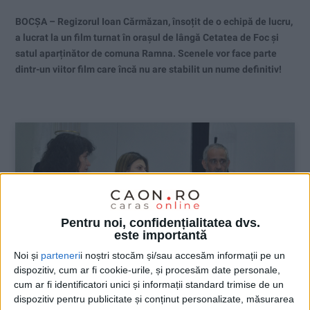
BOCȘA – Regizorul Ioan Cărmăzan, însoțit de o echipă de lucru,
a lucrat la un film turnat în orașul de lângă Cetatea de Foc și
satul aparținător de comuna Ramna. Scenele vor face parte
dintr-un viitor film care încă nu are stabilit un nume definitiv!
Pentru noi, confidențialitatea dvs.
este importantă
Noi și
parteneri
i noștri stocăm și/sau accesăm informații pe un
dispozitiv, cum ar fi cookie-urile, și procesăm date personale,
cum ar fi identificatori unici și informații standard trimise de un
dispozitiv pentru publicitate și conținut personalizate, măsurarea