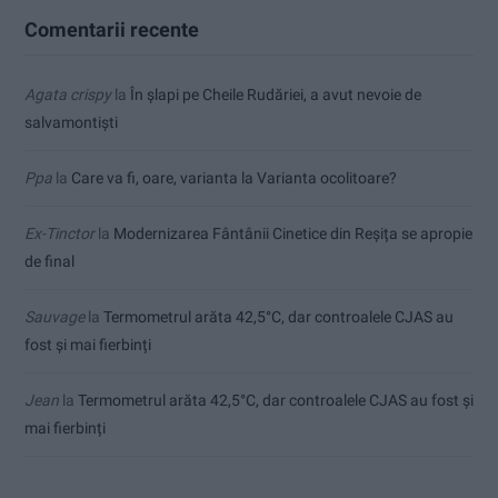
Comentarii recente
Agata crispy
la
În șlapi pe Cheile Rudăriei, a avut nevoie de
salvamontiști
Ppa
la
Care va fi, oare, varianta la Varianta ocolitoare?
Ex-Tinctor
la
Modernizarea Fântânii Cinetice din Reșița se apropie
de final
Sauvage
la
Termometrul arăta 42,5°C, dar controalele CJAS au
fost și mai fierbinți
Jean
la
Termometrul arăta 42,5°C, dar controalele CJAS au fost și
mai fierbinți