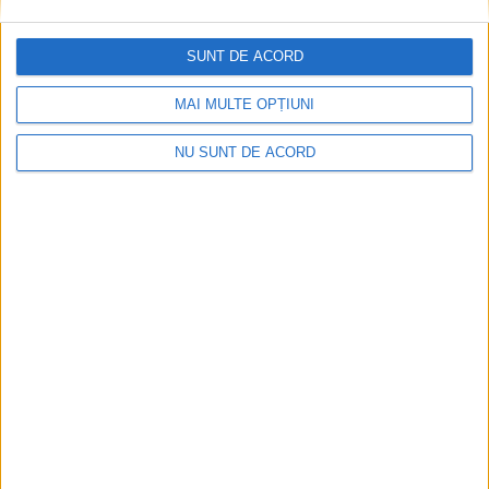
SUNT DE ACORD
MAI MULTE OPȚIUNI
NU SUNT DE ACORD
ŞTIRILE JUDEŢULUI CARAŞ-SEVERIN
Cu Sandu Grecu, despre misiunea
teatrului
22 NOIEMBRIE 2022, 10:28 AM
4 MINUTE DE CITIRE
REȘIȚA – Director al Teatrului Național „Satiricus” din Chișinău
și președinte al Uniunii Teatrale din Moldova (UNITEM),
regizorul Sandu Grecu crede în forța teatrului de a schimba