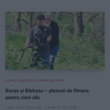
:
ŞTIRILE JUDEŢULUI CARAŞ-SEVERIN
Bocșa și Bărbosu – platouri de filmare
pentru cinci zile
7 MAI 2025, 08:55 AM
2 MINUTE DE CITIRE