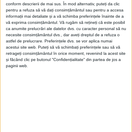
conform descrierii de mai sus. În mod alternativ, puteți da clic
Cifrele şomajului sunt ca-n vremurile
pentru a refuza să vă dați consimțământul sau pentru a accesa
bune
informații mai detaliate și a vă schimba preferințele înainte de a
vă exprima consimțământul.
Vă rugăm să rețineți că este posibil
2 APRILIE 2021, 07:47 AM
2 MINUTE DE CITIRE
ca anumite prelucrări ale datelor dvs. cu caracter personal să nu
necesite consimțământul dvs., dar aveți dreptul de a refuza o
CARAŞ-SEVERIN – Chiar dacă suntem în plină pandemie iar
astfel de prelucrare. Preferințele dvs. se vor aplica numai
agenţii economici se plâng că au fost nevoiţi să strângă
acestui site web. Puteți să vă schimbați preferințele sau să vă
retrageți consimțământul în orice moment, revenind la acest site
cureaua şi să dea afară oameni, cifrele de la şomaj sunt ca-n
și făcând clic pe butonul "Confidențialitate" din partea de jos a
vremurile bune…
paginii web.