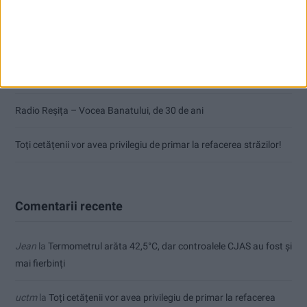
CSM Reșița, primul examen în deplasare! Dorinel Munteanu cere
concentrare totală!
Termometrul arăta 42,5°C, dar controalele CJAS au fost și mai
fierbinți
Radio Reșița – Vocea Banatului, de 30 de ani
Toți cetățenii vor avea privilegiu de primar la refacerea străzilor!
Comentarii recente
Jean
la
Termometrul arăta 42,5°C, dar controalele CJAS au fost și
mai fierbinți
uctm
la
Toți cetățenii vor avea privilegiu de primar la refacerea