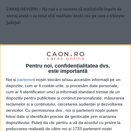
CARAȘ-SEVERIN – Nu mai e o noutate că statisticile legate de
șomaj arată o cu totul altă realitate decât cea pe care o trăiește
județul!
Pentru noi, confidențialitatea dvs.
este importantă
Noi și
parteneri
i noștri stocăm și/sau accesăm informații pe un
dispozitiv, cum ar fi cookie-urile, și procesăm date personale,
cum ar fi identificatori unici și informații standard trimise de un
dispozitiv pentru publicitate și conținut personalizate, măsurarea
reclamelor și a conținutului, cercetarea audienței și dezvoltarea
serviciilor.
Cu permisiunea dvs., noi și partenerii noștri putem
folosi date și identificări precise de geolocație prin scanarea
dispozitivului. Puteți da clic pentru a vă da acordul cu privire la
ŞTIRILE JUDEŢULUI CARAŞ-SEVERIN
prelucrarea realizată de către noi și 1733 partenerii noștri