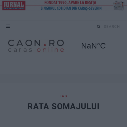
S
e
a
r
c
h
f
TAG
RATA SOMAJULUI
o
r