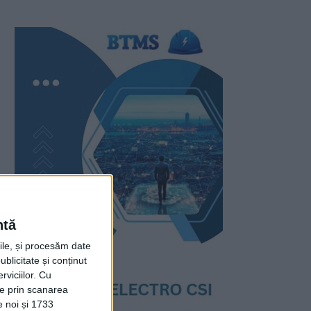
ntă
rile, și procesăm date
ublicitate și conținut
viciilor.
Cu
ție prin scanarea
e noi și 1733