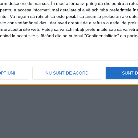
form descrierii de mai sus. În mod alternativ, puteți da clic pentru a refu
entru a accesa informații mai detaliate și a vă schimba preferințele în
ntul.
Vă rugăm să rețineți că este posibil ca anumite prelucrări ale date
te consimțământul dvs., dar aveți dreptul de a refuza o astfel de prelu
umai acestui site web. Puteți să vă schimbați preferințele sau să vă ret
nind la acest site și făcând clic pe butonul "Confidențialitate" din parte
OPȚIUNI
NU SUNT DE ACORD
SUNT 