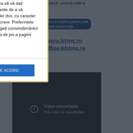
za să vă dați
ainte de a vă
lor dvs. cu caracter
crare. Preferințele
rageți consimțământul
a de jos a paginii
DE ACORD