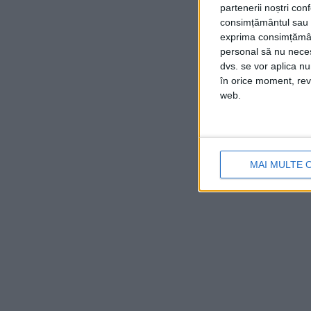
partenerii noștri con
consimțământul sau p
exprima consimțămâ
personal să nu necesi
dvs. se vor aplica n
în orice moment, reve
web.
MAI MULTE 