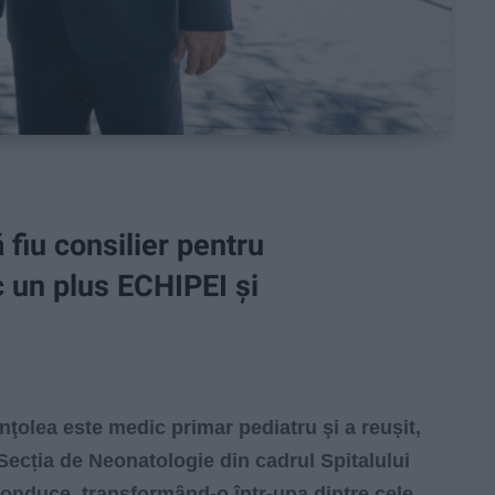
fiu consilier pentru
 un plus ECHIPEI și
ea este medic primar pediatru şi a reușit,
Secția de Neonatologie din cadrul Spitalului
onduce, transformând-o într-una dintre cele