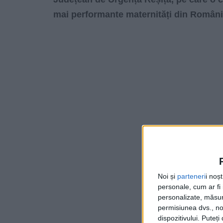
mai performante maternități din Români
Noi și
parteneri
i noș
personale, cum ar fi i
personalizate, măsura
permisiunea dvs., noi
dispozitivului. Puteț