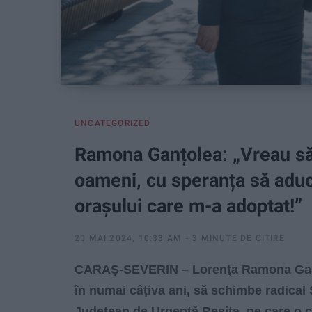
UNCATEGORIZED
Ramona Ganțolea: „Vreau să 
oameni, cu speranța să aduc
orașului care m-a adoptat!”
20 MAI 2024, 10:33 AM
3 MINUTE DE CITIRE
CARAȘ-SEVERIN – Lorenţa Ramona Ganţol
în numai câțiva ani, să schimbe radical 
Județean de Urgență Reșița, pe care o c