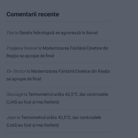
Comentarii recente
Ppa
la
Seceta hidrologică se agravează în Banat
Pojejena forever
la
Modernizarea Fântânii Cinetice din
Reșița se apropie de final
Ex-Tinctor
la
Modernizarea Fântânii Cinetice din Reșița
se apropie de final
Sauvage
la
Termometrul arăta 42,5°C, dar controalele
CJAS au fost și mai fierbinți
Jean
la
Termometrul arăta 42,5°C, dar controalele
CJAS au fost și mai fierbinți