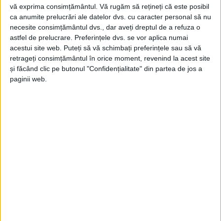
vă exprima consimțământul.
Vă rugăm să rețineți că este posibil
ca anumite prelucrări ale datelor dvs. cu caracter personal să nu
necesite consimțământul dvs., dar aveți dreptul de a refuza o
astfel de prelucrare. Preferințele dvs. se vor aplica numai
acestui site web. Puteți să vă schimbați preferințele sau să vă
retrageți consimțământul în orice moment, revenind la acest site
și făcând clic pe butonul "Confidențialitate" din partea de jos a
paginii web.
SPORT
Competiție de minihandbal la Răcășdia:
o zi dedicată copiilor și sportului
19 MARTIE 2026, 08:58 AM
1 MINUT DE CITIRE
RĂCĂȘDIA – Răcășdia Handball Cup la minihandbal va avea loc
duminică, 22 martie, unde se vor duela echipele Biamar, cu mai
multe filiale, Millenium Giarmata, Unirea Sânnicolau Mare și
Drobeta Turnu-Severin!