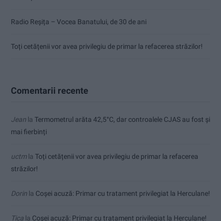
Radio Reșița – Vocea Banatului, de 30 de ani
Toți cetățenii vor avea privilegiu de primar la refacerea străzilor!
Comentarii recente
Jean
la
Termometrul arăta 42,5°C, dar controalele CJAS au fost și
mai fierbinți
uctm
la
Toți cetățenii vor avea privilegiu de primar la refacerea
străzilor!
Dorin
la
Coșei acuză: Primar cu tratament privilegiat la Herculane!
Tica
la
Coșei acuză: Primar cu tratament privilegiat la Herculane!