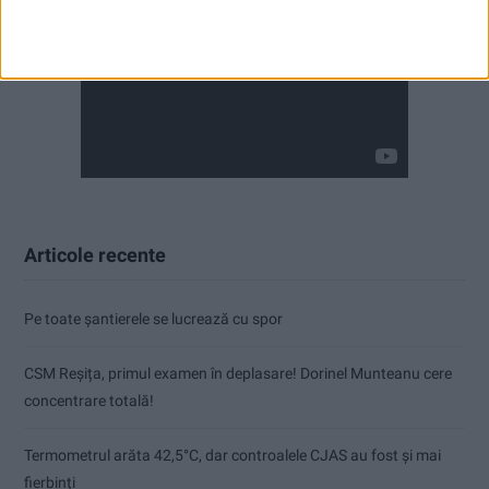
Articole recente
Pe toate șantierele se lucrează cu spor
CSM Reșița, primul examen în deplasare! Dorinel Munteanu cere
concentrare totală!
Termometrul arăta 42,5°C, dar controalele CJAS au fost și mai
fierbinți