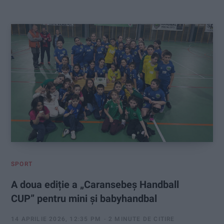
:
SPORT
A doua ediție a „Caransebeș Handball
CUP” pentru mini și babyhandbal
14 APRILIE 2026, 12:35 PM
2 MINUTE DE CITIRE