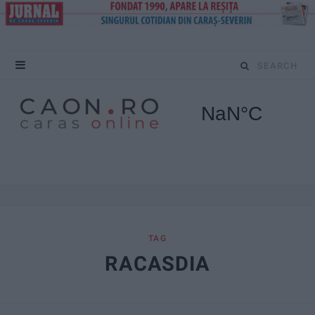
S
e
a
r
c
h
f
TAG
RACASDIA
o
r