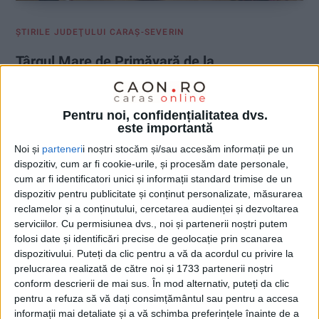
ŞTIRILE JUDEŢULUI CARAŞ-SEVERIN
Târgul Mare de Primăvară de la
Răcășdia, ediția 48
20 MARTIE 2026, 09:30 AM
2 MINUTE DE CITIRE
Pentru noi, confidențialitatea dvs.
este importantă
RĂCĂȘDIA – Comuna Răcășdia se pregătește pentru cea de-a
Noi și
parteneri
i noștri stocăm și/sau accesăm informații pe un
48-a ediție a „Târgului Mare de Primăvară“, programată
dispozitiv, cum ar fi cookie-urile, și procesăm date personale,
duminică, 29 martie 2026. Evenimentul continuă o tradiție
cum ar fi identificatori unici și informații standard trimise de un
începută în anii 2000, fiind gândit încă de la început ca un punct
dispozitiv pentru publicitate și conținut personalizate, măsurarea
de întâlnire pentru fermierii din zonă și din județele învecinate!
reclamelor și a conținutului, cercetarea audienței și dezvoltarea
serviciilor.
Cu permisiunea dvs., noi și partenerii noștri putem
folosi date și identificări precise de geolocație prin scanarea
dispozitivului. Puteți da clic pentru a vă da acordul cu privire la
prelucrarea realizată de către noi și 1733 partenerii noștri
conform descrierii de mai sus. În mod alternativ, puteți da clic
pentru a refuza să vă dați consimțământul sau pentru a accesa
informații mai detaliate și a vă schimba preferințele înainte de a