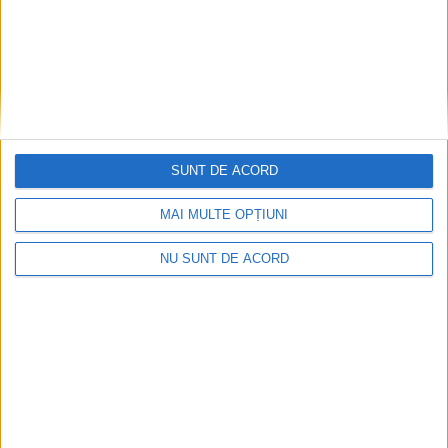
CARAŞ-SEVERIN – Direcţia Agricolă Caraş-Severin a raportat
Ministerului Agriculturii o suprafaţă de 15,97 hectare de culturi
afectate de secetă, pentru care se estimează o pagubă de
78.123 de lei!
SUNT DE ACORD
MAI MULTE OPȚIUNI
NU SUNT DE ACORD
ŞTIRILE JUDEŢULUI CARAŞ-SEVERIN