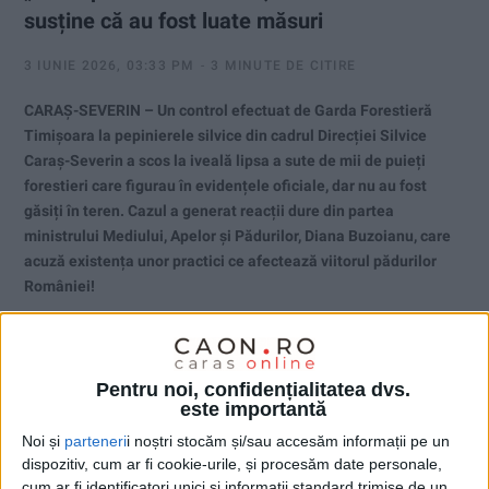
susține că au fost luate măsuri
3 IUNIE 2026, 03:33 PM
3 MINUTE DE CITIRE
CARAȘ-SEVERIN – Un control efectuat de Garda Forestieră
Timișoara la pepinierele silvice din cadrul Direcției Silvice
Caraș-Severin a scos la iveală lipsa a sute de mii de puieți
forestieri care figurau în evidențele oficiale, dar nu au fost
găsiți în teren. Cazul a generat reacții dure din partea
ministrului Mediului, Apelor și Pădurilor, Diana Buzoianu, care
acuză existența unor practici ce afectează viitorul pădurilor
României!
Pentru noi, confidențialitatea dvs.
este importantă
Noi și
parteneri
i noștri stocăm și/sau accesăm informații pe un
dispozitiv, cum ar fi cookie-urile, și procesăm date personale,
cum ar fi identificatori unici și informații standard trimise de un