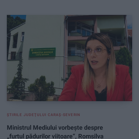
:
ŞTIRILE JUDEŢULUI CARAŞ-SEVERIN
Ministrul Mediului vorbește despre
„furtul pădurilor viitoare“, Romsilva