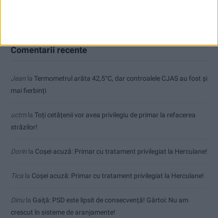
Toți cetățenii vor avea privilegiu de primar la refacerea străzilor!
Comentarii recente
Jean
la
Termometrul arăta 42,5°C, dar controalele CJAS au fost și
mai fierbinți
uctm
la
Toți cetățenii vor avea privilegiu de primar la refacerea
străzilor!
Dorin
la
Coșei acuză: Primar cu tratament privilegiat la Herculane!
Tica
la
Coșei acuză: Primar cu tratament privilegiat la Herculane!
Dinu
la
Gaiţă: PSD este lipsit de consecvență! Gârtoi: Nu am
crescut în sisteme de aranjamente!