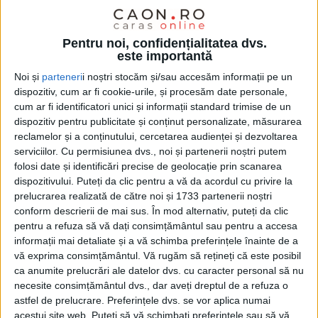
CARAȘ-SEVERIN – Proiectul „Reziliență transfrontalieră
inteligentă în situații de urgență“ a fost semnat, la sfârșitul
Pentru noi, confidențialitatea dvs.
este importantă
anului trecut, de președintele Consiliului Județean, Silviu
Hurduzeu. Și este implementat pe o perioadă de 24 de luni, de
Noi și
parteneri
i noștri stocăm și/sau accesăm informații pe un
CJ Caraș-Severin, în calitate de lider, Inspectoratul pentru
dispozitiv, cum ar fi cookie-urile, și procesăm date personale,
Situații de Urgență “Semenic” al Județului Caraș-Severin,
cum ar fi identificatori unici și informații standard trimise de un
Orașul Vârșeț din Republica Serbia și Inspectoratul de
dispozitiv pentru publicitate și conținut personalizate, măsurarea
reclamelor și a conținutului, cercetarea audienței și dezvoltarea
Jandarmi Județean „Gral.bg. Vasile Zorzor“ Caraș-Severin!
serviciilor.
Cu permisiunea dvs., noi și partenerii noștri putem
folosi date și identificări precise de geolocație prin scanarea
dispozitivului. Puteți da clic pentru a vă da acordul cu privire la
prelucrarea realizată de către noi și 1733 partenerii noștri
conform descrierii de mai sus. În mod alternativ, puteți da clic
pentru a refuza să vă dați consimțământul sau pentru a accesa
informații mai detaliate și a vă schimba preferințele înainte de a
vă exprima consimțământul.
Vă rugăm să rețineți că este posibil
ca anumite prelucrări ale datelor dvs. cu caracter personal să nu
necesite consimțământul dvs., dar aveți dreptul de a refuza o
astfel de prelucrare. Preferințele dvs. se vor aplica numai
acestui site web. Puteți să vă schimbați preferințele sau să vă