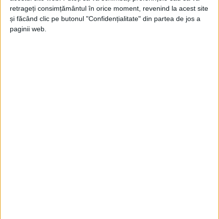
retrageți consimțământul în orice moment, revenind la acest site
și făcând clic pe butonul "Confidențialitate" din partea de jos a
paginii web.
UNCATEGORIZED
COMUNICAT DE PRESĂ
31 IANUARIE 2025, 12:47 PM
4 MINUTE DE CITIRE
VEST – Universitatea Politehnica Timișoara a lansat un proiect
de cooperare
transfrontalieră, având ca obiectiv evaluarea
stării mediului și efectele
poluării asupra sănătății umane în
zonele miniere Moldova Nouă
(România) și Bor (Serbia)!