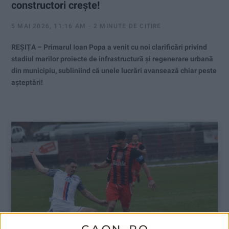
constructori crește!
5 MAI 2026, 11:16 AM
2 MINUTE DE CITIRE
REȘIȚA – Primarul Ioan Popa a venit cu noi clarificări privind
stadiul marilor proiecte de infrastructură și regenerare urbană
din municipiu, subliniind că unele lucrări avansează chiar peste
așteptări!