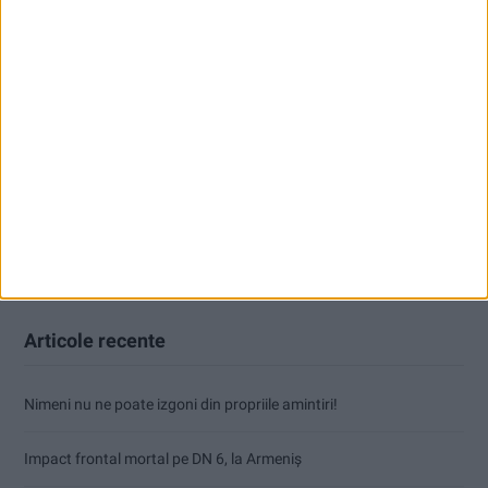
Articole recente
Nimeni nu ne poate izgoni din propriile amintiri!
Impact frontal mortal pe DN 6, la Armeniș