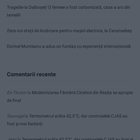
Tragedie la Dalboşeț! O femeie a fost carbonizată, casa a ars din
temelii!
Zece noi stații de încărcare pentru mașini electrice, la Caransebeș
Dorinel Munteanu a adus un fundaș cu experiență internațională
Comentarii recente
Ex-Tinctor
la
Modernizarea Fântânii Cinetice din Reșița se apropie
de final
Sauvage
la
Termometrul arăta 42,5°C, dar controalele CJAS au
fost și mai fierbinți
Jean
la
Termometrul arăta 42,5°C, dar controalele CJAS au fost și