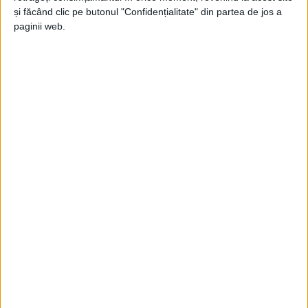
și făcând clic pe butonul "Confidențialitate" din partea de jos a
paginii web.
ŞTIRILE JUDEŢULUI CARAŞ-SEVERIN
Comunele în 2025: un an cu proiecte
întârziate şi bugete sub presiune
5 DECEMBRIE 2025, 10:26 AM
4 MINUTE DE CITIRE
CARAȘ-SEVERIN – La final de an, am contactat mai mulți
primari din comunele județului Caraș-Severin pentru a afla cum
a decurs activitatea administrativă în 2025 și ce așteptări au
pentru 2026!