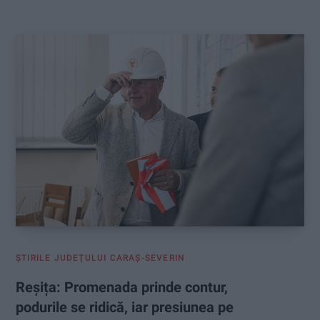
:
ŞTIRILE JUDEŢULUI CARAŞ-SEVERIN
Reșița: Promenada prinde contur,
podurile se ridică, iar presiunea pe