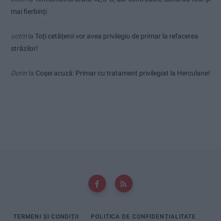
mai fierbinți
uctm
la
Toți cetățenii vor avea privilegiu de primar la refacerea
străzilor!
Dorin
la
Coșei acuză: Primar cu tratament privilegiat la Herculane!
TERMENI ȘI CONDIȚII
POLITICA DE CONFIDENȚIALITATE