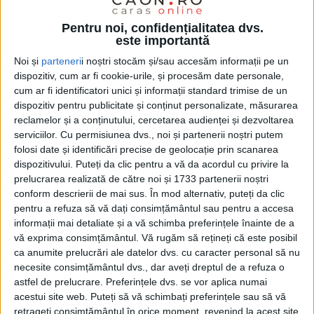
Pentru noi, confidențialitatea dvs.
este importantă
SPORT
Noi și
parteneri
i noștri stocăm și/sau accesăm informații pe un
Flavius Stoican: Parcă ne place să fim
dispozitiv, cum ar fi cookie-urile, și procesăm date personale,
cum ar fi identificatori unici și informații standard trimise de un
tot timpul sub presiune!
dispozitiv pentru publicitate și conținut personalizate, măsurarea
reclamelor și a conținutului, cercetarea audienței și dezvoltarea
27 FEBRUARIE 2026, 08:40 AM
3 MINUTE DE CITIRE
serviciilor.
Cu permisiunea dvs., noi și partenerii noștri putem
folosi date și identificări precise de geolocație prin scanarea
REȘIȚA – CSM Reșița va juca sâmbătă, 28 februarie, de la ora
dispozitivului. Puteți da clic pentru a vă da acordul cu privire la
11.00, în deplsare, cu Sepsi Sfântu Gheorghe, în etapa a XIX-a a
prelucrarea realizată de către noi și 1733 partenerii noștri
Ligii 2!
conform descrierii de mai sus. În mod alternativ, puteți da clic
pentru a refuza să vă dați consimțământul sau pentru a accesa
informații mai detaliate și a vă schimba preferințele înainte de a
vă exprima consimțământul.
Vă rugăm să rețineți că este posibil
ca anumite prelucrări ale datelor dvs. cu caracter personal să nu
necesite consimțământul dvs., dar aveți dreptul de a refuza o
astfel de prelucrare. Preferințele dvs. se vor aplica numai
acestui site web. Puteți să vă schimbați preferințele sau să vă
retrageți consimțământul în orice moment, revenind la acest site