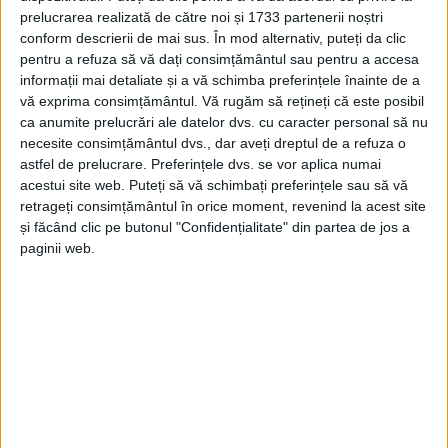
15 OCTOMBRIE 2021, 02:15 PM
2 MINUTE DE CITIRE
prelucrarea realizată de către noi și 1733 partenerii noștri
conform descrierii de mai sus. În mod alternativ, puteți da clic
REȘIȚA – Oficialii de la ACS Banat Girls fac o selecție sâmbătă,
pentru a refuza să vă dați consimțământul sau pentru a accesa
16 octombrie, între orele 13:00-15:00, la Sala Polivalentă,
informații mai detaliate și a vă schimba preferințele înainte de a
pentru a găsit tinere talente pentru fotbalul feminin!
vă exprima consimțământul.
Vă rugăm să rețineți că este posibil
ca anumite prelucrări ale datelor dvs. cu caracter personal să nu
necesite consimțământul dvs., dar aveți dreptul de a refuza o
astfel de prelucrare. Preferințele dvs. se vor aplica numai
acestui site web. Puteți să vă schimbați preferințele sau să vă
Arhive
retrageți consimțământul în orice moment, revenind la acest site
și făcând clic pe butonul "Confidențialitate" din partea de jos a
paginii web.
A
r
h
i
v
e