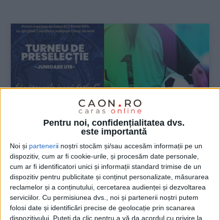
:
Pentru noi, confidențialitatea dvs.
este importantă
Noi și
parteneri
i noștri stocăm și/sau accesăm informații pe un
dispozitiv, cum ar fi cookie-urile, și procesăm date personale,
cum ar fi identificatori unici și informații standard trimise de un
SPORT
dispozitiv pentru publicitate și conținut personalizate, măsurarea
ACS Banat Girls caută fete pentru
reclamelor și a conținutului, cercetarea audienței și dezvoltarea
serviciilor.
Cu permisiunea dvs., noi și partenerii noștri putem
fotbalul din județ
folosi date și identificări precise de geolocație prin scanarea
dispozitivului. Puteți da clic pentru a vă da acordul cu privire la