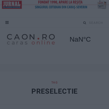
S
e
a
r
c
h
f
TAG
PRESELECTIE
o
r