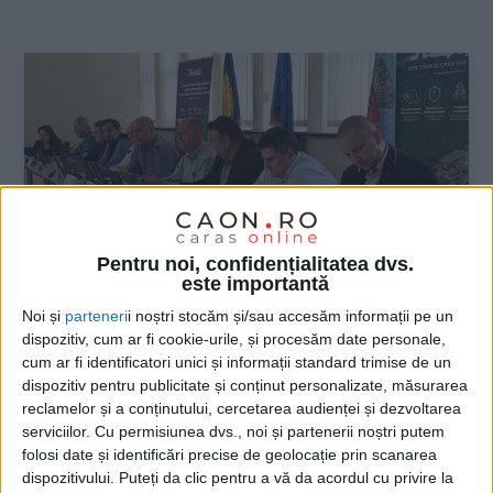
:
Pentru noi, confidențialitatea dvs.
este importantă
Noi și
parteneri
i noștri stocăm și/sau accesăm informații pe un
dispozitiv, cum ar fi cookie-urile, și procesăm date personale,
ŞTIRILE JUDEŢULUI CARAŞ-SEVERIN
cum ar fi identificatori unici și informații standard trimise de un
dispozitiv pentru publicitate și conținut personalizate, măsurarea
Pesediştii i-au tăiat breteaua lui Popa
reclamelor și a conținutului, cercetarea audienței și dezvoltarea
serviciilor.
Cu permisiunea dvs., noi și partenerii noștri putem
13 DECEMBRIE 2019, 08:47 AM
2 MINUTE DE CITIRE
folosi date și identificări precise de geolocație prin scanarea
dispozitivului. Puteți da clic pentru a vă da acordul cu privire la