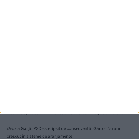
Toți cetățenii vor avea privilegiu de primar la refacerea străzilor!
Comentarii recente
Jean
la
Termometrul arăta 42,5°C, dar controalele CJAS au fost și
mai fierbinți
uctm
la
Toți cetățenii vor avea privilegiu de primar la refacerea
străzilor!
Dorin
la
Coșei acuză: Primar cu tratament privilegiat la Herculane!
Tica
la
Coșei acuză: Primar cu tratament privilegiat la Herculane!
Dinu
la
Gaiţă: PSD este lipsit de consecvență! Gârtoi: Nu am
crescut în sisteme de aranjamente!