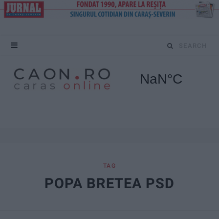
S
e
a
r
c
h
f
TAG
POPA BRETEA PSD
o
r