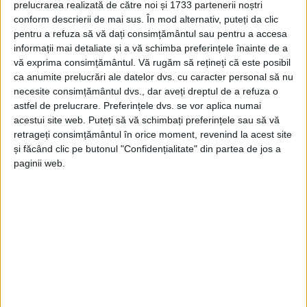
REŞIŢA – Chiar dacă edilul nu s-a plâns în mod special de contrele
prelucrarea realizată de către noi și 1733 partenerii noștri
social-democraţilor, a constatat faptul că este o atitudine care
conform descrierii de mai sus. În mod alternativ, puteți da clic
revine ciclic în consiliul local.
pentru a refuza să vă dați consimțământul sau pentru a accesa
informații mai detaliate și a vă schimba preferințele înainte de a
vă exprima consimțământul.
Vă rugăm să rețineți că este posibil
ca anumite prelucrări ale datelor dvs. cu caracter personal să nu
necesite consimțământul dvs., dar aveți dreptul de a refuza o
astfel de prelucrare. Preferințele dvs. se vor aplica numai
Arhive
acestui site web. Puteți să vă schimbați preferințele sau să vă
retrageți consimțământul în orice moment, revenind la acest site
și făcând clic pe butonul "Confidențialitate" din partea de jos a
A
paginii web.
r
h
i
v
e