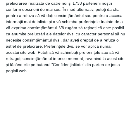
ANINA – Un bărbat de 52 de ani din Anina şi-a pierdut viaţa în
prelucrarea realizată de către noi și 1733 partenerii noștri
urma unui grav accident rutier produs azi noapte, în jurul orei
conform descrierii de mai sus. În mod alternativ, puteți da clic
23.20, pe strada Cuza Vodă din Anina!
pentru a refuza să vă dați consimțământul sau pentru a accesa
informații mai detaliate și a vă schimba preferințele înainte de a
vă exprima consimțământul.
Vă rugăm să rețineți că este posibil
ca anumite prelucrări ale datelor dvs. cu caracter personal să nu
necesite consimțământul dvs., dar aveți dreptul de a refuza o
astfel de prelucrare. Preferințele dvs. se vor aplica numai
Arhive
acestui site web. Puteți să vă schimbați preferințele sau să vă
retrageți consimțământul în orice moment, revenind la acest site
și făcând clic pe butonul "Confidențialitate" din partea de jos a
A
paginii web.
r
h
i
v
e