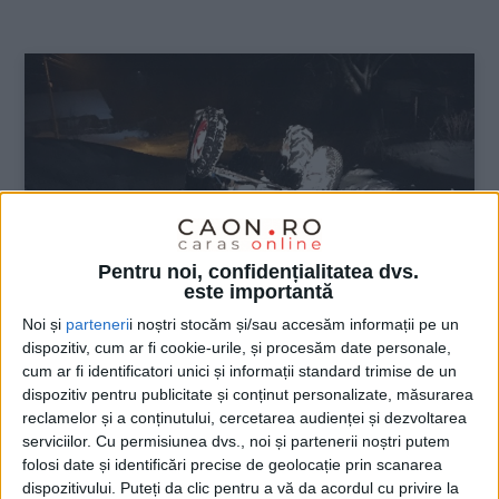
:
Pentru noi, confidențialitatea dvs.
este importantă
Noi și
parteneri
i noștri stocăm și/sau accesăm informații pe un
dispozitiv, cum ar fi cookie-urile, și procesăm date personale,
ŞTIRILE JUDEŢULUI CARAŞ-SEVERIN
cum ar fi identificatori unici și informații standard trimise de un
dispozitiv pentru publicitate și conținut personalizate, măsurarea
A murit prins sub tractor
reclamelor și a conținutului, cercetarea audienței și dezvoltarea
serviciilor.
Cu permisiunea dvs., noi și partenerii noștri putem
18 MARTIE 2021, 11:29 AM
1 MINUT DE CITIRE
folosi date și identificări precise de geolocație prin scanarea
dispozitivului. Puteți da clic pentru a vă da acordul cu privire la