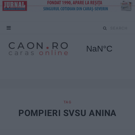
S
e
a
r
c
h
f
TAG
POMPIERI SVSU ANINA
o
r