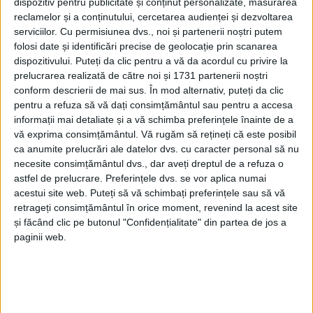
dispozitiv pentru publicitate și conținut personalizate, măsurarea
UNCATEGORIZED
reclamelor și a conținutului, cercetarea audienței și dezvoltarea
serviciilor.
Cu permisiunea dvs., noi și partenerii noștri putem
28 MAI 2021, 02:16 PM
1 MINUT DE CITIRE
folosi date și identificări precise de geolocație prin scanarea
dispozitivului. Puteți da clic pentru a vă da acordul cu privire la
prelucrarea realizată de către noi și 1731 partenerii noștri
conform descrierii de mai sus. În mod alternativ, puteți da clic
pentru a refuza să vă dați consimțământul sau pentru a accesa
informații mai detaliate și a vă schimba preferințele înainte de a
vă exprima consimțământul.
Vă rugăm să rețineți că este posibil
ca anumite prelucrări ale datelor dvs. cu caracter personal să nu
necesite consimțământul dvs., dar aveți dreptul de a refuza o
astfel de prelucrare. Preferințele dvs. se vor aplica numai
acestui site web. Puteți să vă schimbați preferințele sau să vă
retrageți consimțământul în orice moment, revenind la acest site
și făcând clic pe butonul "Confidențialitate" din partea de jos a
paginii web.
ŞTIRILE JUDEŢULUI CARAŞ-SEVERIN