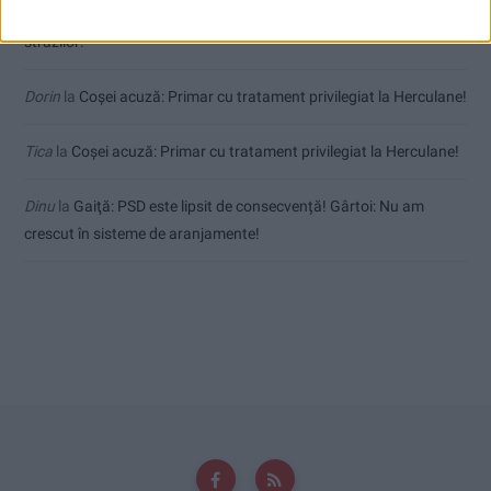
uctm
la
Toți cetățenii vor avea privilegiu de primar la refacerea
străzilor!
Dorin
la
Coșei acuză: Primar cu tratament privilegiat la Herculane!
Tica
la
Coșei acuză: Primar cu tratament privilegiat la Herculane!
Dinu
la
Gaiţă: PSD este lipsit de consecvență! Gârtoi: Nu am
crescut în sisteme de aranjamente!